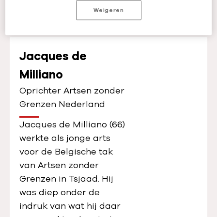
Wie spraken er tijdens de
e
Weigeren
bijeenkomst?
o
a
f
Jacques de
s
Milliano
p
e
Oprichter Artsen zonder
l
Grenzen Nederland
e
Jacques de Milliano (66)
n
werkte als jonge arts
:
voor de Belgische tak
5
van Artsen zonder
0
Grenzen in Tsjaad. Hij
y
was diep onder de
e
indruk van wat hij daar
a