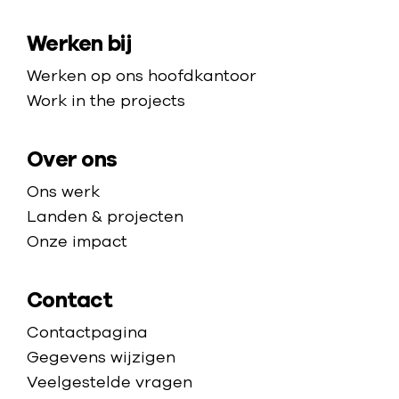
v
n
a
m
a
d
Werken bij
p
e
a
e
p
Werken op ons hoofdkantoor
r
l
a
Work in the projects
c
g
e
e
Over ons
n
t
Ons werk
r
Landen & projecten
a
Onze impact
Contact
Contactpagina
Gegevens wijzigen
Veelgestelde vragen