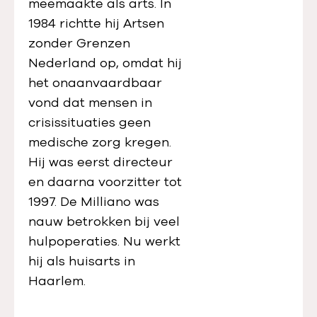
meemaakte als arts. In
r
1984 richtte hij Artsen
s
zonder Grenzen
o
Nederland op, omdat hij
f
het onaanvaardbaar
h
vond dat mensen in
u
crisissituaties geen
m
medische zorg kregen.
a
Hij was eerst directeur
n
en daarna voorzitter tot
i
1997. De Milliano was
t
nauw betrokken bij veel
y
hulpoperaties. Nu werkt
hij als huisarts in
Haarlem.