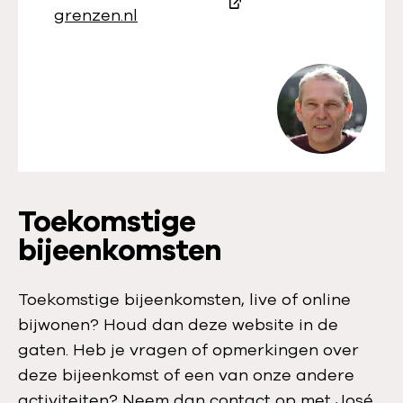
l
m
grenzen.nl
e
a
f
i
o
l
o
a
n
d
n
r
u
e
Toekomstige
m
s
bijeenkomsten
m
:
e
r
Toekomstige bijeenkomsten, live of online
:
bijwonen? Houd dan deze website in de
gaten. Heb je vragen of opmerkingen over
deze bijeenkomst of een van onze andere
activiteiten? Neem dan contact op met José