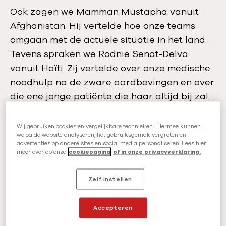
Ook zagen we Mamman Mustapha vanuit
Afghanistan. Hij vertelde hoe onze teams
omgaan met de actuele situatie in het land.
Tevens spraken we Rodnie Senat-Delva
vanuit Haïti. Zij vertelde over onze medische
noodhulp na de zware aardbevingen en over
die ene jonge patiënte die haar altijd bij zal
blijven.
Wij gebruiken cookies en vergelijkbare technieken. Hiermee kunnen
we oa de website analyseren, het gebruiksgemak vergroten en
Wilt u de online
advertenties op andere sites en social media personaliseren. Lees hier
meer over op onze
cookiepagina
of in onze privacyverklaring.
bijeenkomst terugkijken?
Zelf instellen
V
50 years of humanity
i
Accepteren
d