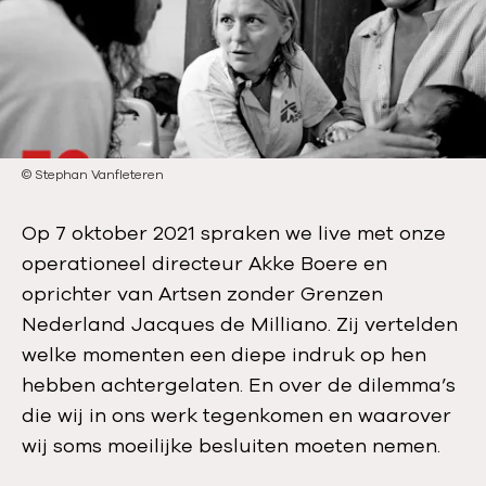
a
:
t
i
e
d
a
t
©
Stephan Vanfleteren
u
m
Op 7 oktober 2021 spraken we live met onze
:
operationeel directeur Akke Boere en
oprichter van Artsen zonder Grenzen
Nederland Jacques de Milliano. Zij vertelden
welke momenten een diepe indruk op hen
hebben achtergelaten. En over de dilemma’s
die wij in ons werk tegenkomen en waarover
wij soms moeilijke besluiten moeten nemen.