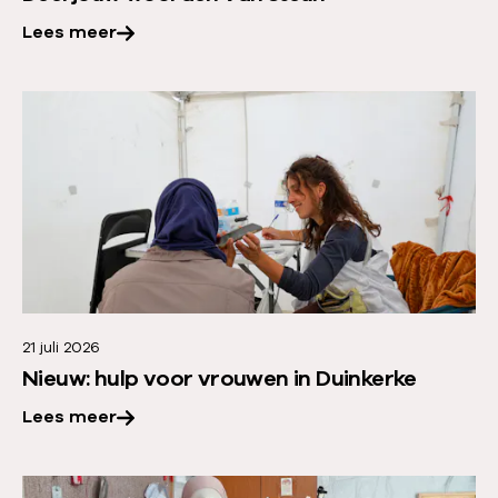
o
v
Lees meer
e
r
L
:
e
D
e
e
s
e
m
l
e
j
e
o
r
u
21 juli 2026
o
w
Nieuw: hulp voor vrouwen in Duinkerke
v
w
Lees meer
e
o
r
o
:
L