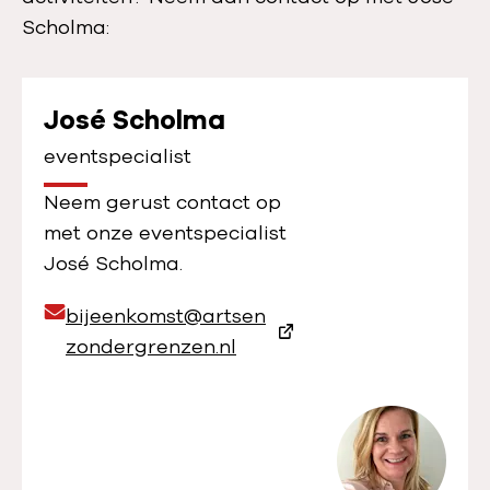
Scholma:
José Scholma
eventspecialist
Neem gerust contact op
met onze eventspecialist
José Scholma.
E
bijeenkomst@artsen
m
zondergrenzen.nl
a
i
l
a