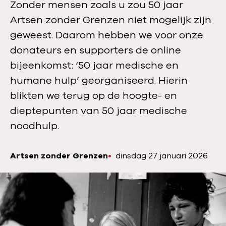
Zonder mensen zoals u zou 50 jaar
Artsen zonder Grenzen niet mogelijk zijn
geweest. Daarom hebben we voor onze
donateurs en supporters de online
bijeenkomst: ‘50 jaar medische en
humane hulp’ georganiseerd. Hierin
blikten we terug op de hoogte- en
dieptepunten van 50 jaar medische
noodhulp.
Artsen zonder Grenzen
P
dinsdag 27 januari 2026
A
u
u
b
t
l
e
i
u
c
r