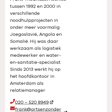
tussen 1992 en 2000 in
verschillende
noodhulpprojecten in
onder meer voormalig
Joegoslavië, Angola en
Somalië. Hij was daar
werkzaam als logistiek
medewerker en water-
en-sanitatie-specialist.
Sinds 2013 werkt hij op
het hoofdkantoor in
Amsterdam als
relatiemanager.
T
020 – 520 8949
e
E
frank@artsenzonder