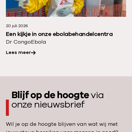
i
e
s
e
t
r
a
20 juli 2026
o
Een kijkje in onze ebolabehandelcentra
n
v
Dr Congo
Ebola
:
e
s
Lees meer
r
t
:
e
E
e
e
d
n
s
Blijf op de hoogte
via
k
m
onze nieuwsbrief
i
e
j
e
k
Wil je op de hoogte blijven van wat wij met
r
j