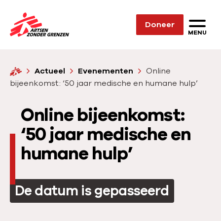
Sla navigatie over
Doneer
N
MENU
a
a
H
Actueel
Evenementen
Online
r
o
bijeenkomst: ‘50 jaar medische en humane hulp’
d
m
e
e
Online bijeenkomst:
h
o
‘50 jaar medische en
m
humane hulp’
e
p
a
De datum is gepasseerd
g
e