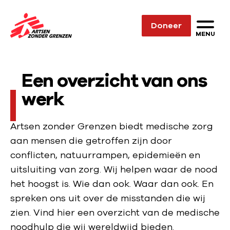
Sla navigatie over
Doneer
N
MENU
a
a
Een overzicht van ons
r
d
werk
e
h
Artsen zonder Grenzen biedt medische zorg
o
aan mensen die getroffen zijn door
m
conflicten, natuurrampen, epidemieën en
e
uitsluiting van zorg. Wij helpen waar de nood
p
het hoogst is. Wie dan ook. Waar dan ook. En
a
spreken ons uit over de misstanden die wij
g
zien. Vind hier een overzicht van de medische
e
noodhulp die wij wereldwijd bieden.