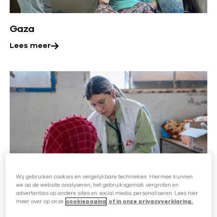
e
o
r
n
Gaza
o
v
Lees meer
e
r
L
:
e
G
e
a
s
z
m
a
e
e
r
Wij gebruiken cookies en vergelijkbare technieken. Hiermee kunnen
Syrië
o
we oa de website analyseren, het gebruiksgemak vergroten en
advertenties op andere sites en social media personaliseren. Lees hier
v
Lees meer
meer over op onze
cookiepagina
of in onze privacyverklaring.
e