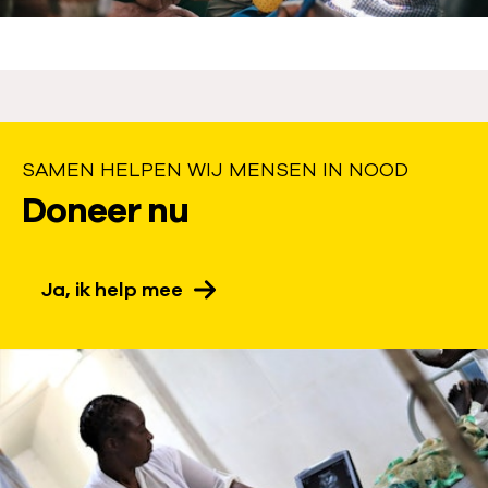
SAMEN HELPEN WIJ MENSEN IN NOOD
S
Doneer nu
a
m
Ja, ik help mee
e
n
h
e
l