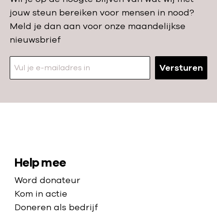
n
o
jouw steun bereiken voor mensen in nood?
Meld je dan aan voor onze maandelijkse
o
nieuwsbrief
d
:
Versturen
N
a
a
S
Help mee
r
i
Word donateur
d
t
Kom in actie
e
e
Doneren als bedrijf
h