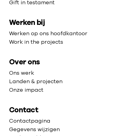
Gift in testament
m
o
a
m
Werken bij
p
e
p
Werken op ons hoofdkantoor
a
Work in the projects
g
e
Over ons
Ons werk
Landen & projecten
Onze impact
Contact
Contactpagina
Gegevens wijzigen