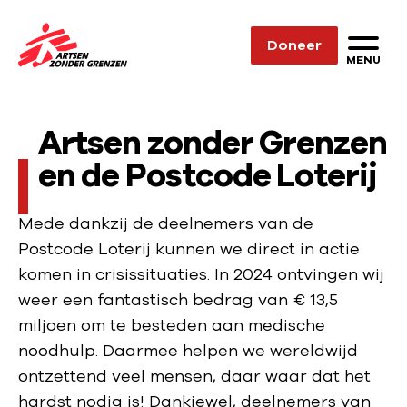
Sla navigatie over
Doneer
N
MENU
a
a
Artsen zonder Grenzen
r
d
en de Postcode Loterij
e
h
Mede dankzij de deelnemers van de
o
Postcode Loterij kunnen we direct in actie
m
komen in crisissituaties. In 2024 ontvingen wij
e
weer een fantastisch bedrag van € 13,5
p
miljoen om te besteden aan medische
a
noodhulp. Daarmee helpen we wereldwijd
g
ontzettend veel mensen, daar waar dat het
e
hardst nodig is! Dankjewel, deelnemers van