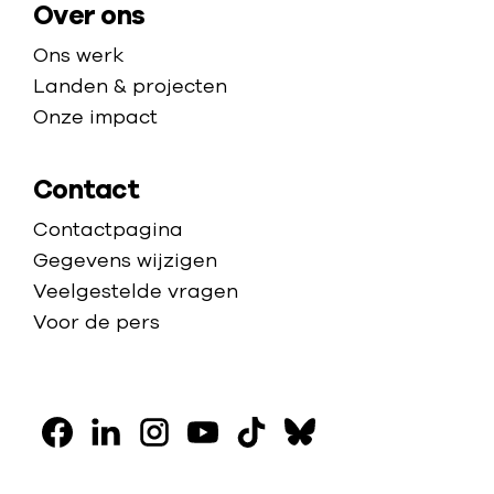
e
Over ons
Ons werk
Landen & projecten
Onze impact
Contact
Contactpagina
Gegevens wijzigen
Veelgestelde vragen
Voor de pers
V
o
F
L
I
Y
T
B