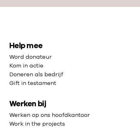
N
a
a
S
Help mee
r
i
Word donateur
d
t
Kom in actie
e
e
Doneren als bedrijf
h
Gift in testament
m
o
a
m
Werken bij
p
e
p
Werken op ons hoofdkantoor
a
Work in the projects
g