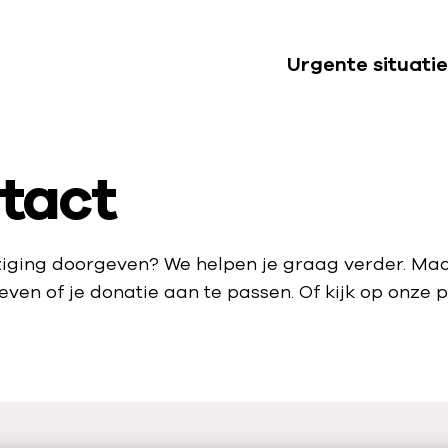
Urgente situatie
S
u
b
ntact
n
a
v
i
jziging doorgeven? We helpen je graag verder. Ma
g
ven of je donatie aan te passen. Of kijk op onze 
a
t
i
e
U