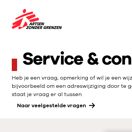
Sla navigatie over
N
a
a
r
Service & co
d
e
h
Heb je een vraag, opmerking of wil je een wi
o
bijvoorbeeld om een adreswijziging door te ge
m
staat je vraag er al tussen.
e
Naar veelgestelde vragen
p
a
g
e