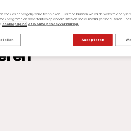
r
g
en cookies en vergelijkbare technieken. Hiermee kunnen we oa de website analysere
Pers
Gift overmaken & Executeurschap
e
ak vergroten en advertenties op andere sites en social media personaliseren. Lees
r
Scroll naar
Scroll naar
e
cookiepagina
of in onze privacyverklaring.
n
t
nstellen
Accepteren
We
e
eren
s
i
t
u
a
t
i
e
s