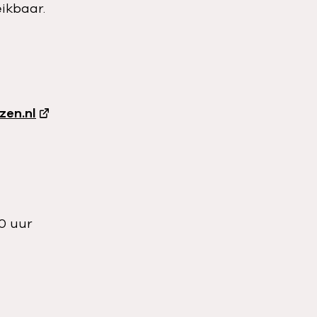
eikbaar.
en.nl
0 uur