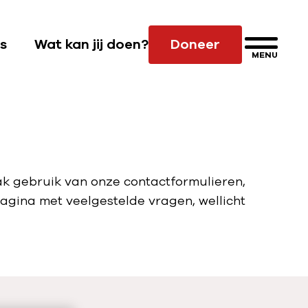
s
Wat kan jij doen?
Doneer
MENU
S
u
b
n
a
v
i
ak gebruik van onze contactformulieren,
g
pagina met veelgestelde vragen, wellicht
a
t
i
e
W