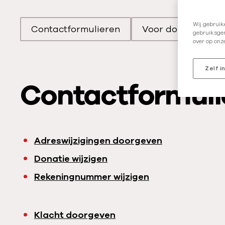
Wij gebruik
Contactformulieren
Voor donateurs
gebruiksgem
Scroll naar
Scroll naa
over op onz
Zelf i
Contactformuli
Adreswijzigingen doorgeven
Donatie wijzigen
Rekeningnummer wijzigen
Klacht doorgeven