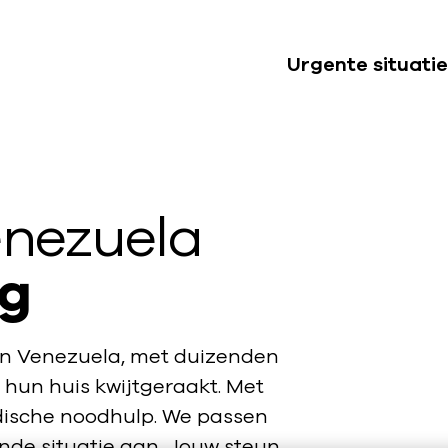
Urgente situatie
S
u
b
n
a
enezuela
v
i
ig
g
a
t
en Venezuela, met duizenden
i
 hun huis kwijtgeraakt. Met
e
dische noodhulp. We passen
U
de situatie aan. Jouw steun