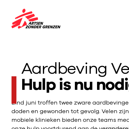
Sla navigatie over
N
a
a
r
d
Aardbeving V
e
h
Hulp is nu nod
o
m
e
Eind juni troffen twee zware aardbeving
p
doden en gewonden tot gevolg. Velen zijn
a
g
mobiele klinieken bieden onze teams me
e
onze hulp voortdurend aan de veranderen