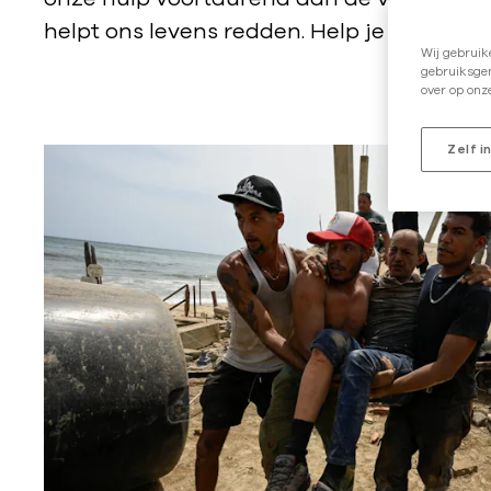
helpt ons levens redden. Help je mee? Do
Wij gebruik
gebruiksgem
over op onz
Zelf i