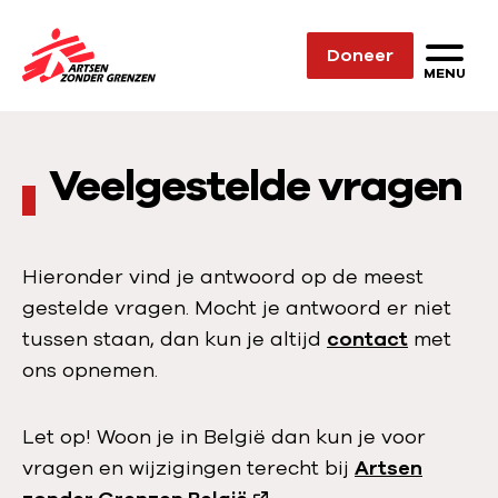
Sla navigatie over
Doneer
N
MENU
a
a
r
Veelgestelde vragen
d
e
h
Hieronder vind je antwoord op de meest
o
gestelde vragen. Mocht je antwoord er niet
m
tussen staan, dan kun je altijd
contact
met
e
ons opnemen.
p
a
Let op! Woon je in België dan kun je voor
g
vragen en wijzigingen terecht bij
Artsen
e