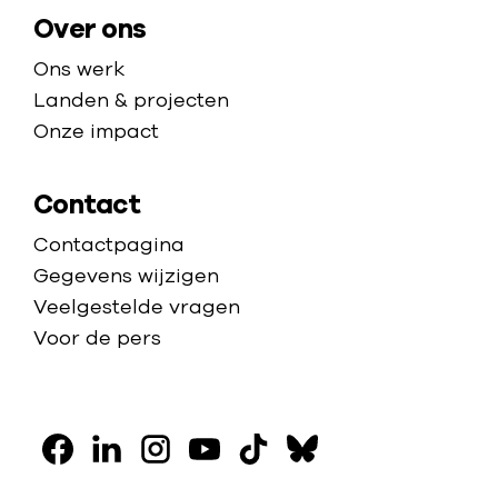
e
Over ons
Ons werk
Landen & projecten
Onze impact
Contact
Contactpagina
Gegevens wijzigen
Veelgestelde vragen
Voor de pers
V
o
F
L
I
Y
T
B