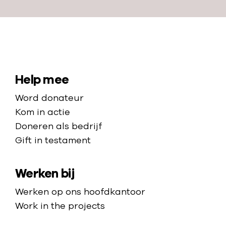
N
a
a
S
Help mee
r
i
Word donateur
d
t
Kom in actie
e
e
Doneren als bedrijf
h
Gift in testament
m
o
a
m
Werken bij
p
e
p
Werken op ons hoofdkantoor
a
Work in the projects
g