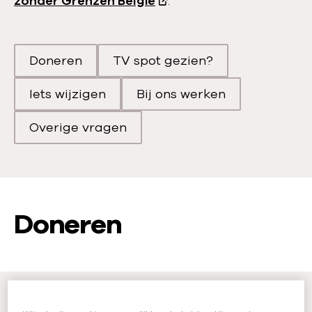
zonder Grenzen België
.
Doneren
TV spot gezien?
Scroll naar
Scroll naar
Iets wijzigen
Bij ons werken
Scroll naar
Scroll naar
Overige vragen
Scroll naar
Doneren
Donateur worden