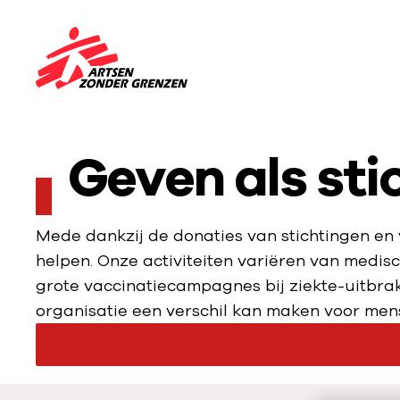
Sla navigatie over
N
a
a
r
Geven als sti
d
e
h
Mede dankzij de donaties van stichtingen e
o
helpen. Onze activiteiten variëren van medis
m
grote vaccinatiecampagnes bij ziekte-uitbra
e
organisatie een verschil kan maken voor men
p
a
g
e