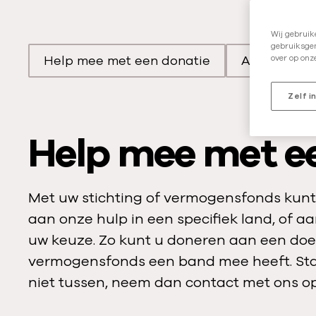
Wij gebruik
gebruiksgem
Help mee met een donatie
Advies op 
over op onz
Scroll naar
Scro
Zelf i
Help mee met e
Met uw stichting of vermogensfonds kunt
aan onze hulp in een specifiek land, of a
uw keuze. Zo kunt u doneren aan een doel
vermogensfonds een band mee heeft. Sta
niet tussen, neem dan contact met ons op