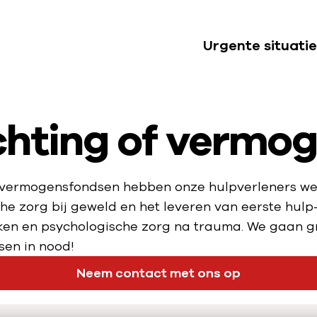
Urgente situatie
S
u
b
chting of vermog
n
a
v
i
n vermogensfondsen hebben onze hulpverleners we
g
che zorg bij geweld en het leveren van eerste hulp
a
ken en psychologische zorg na trauma. We gaan g
t
sen in nood!
i
Neem contact met ons op
e
U