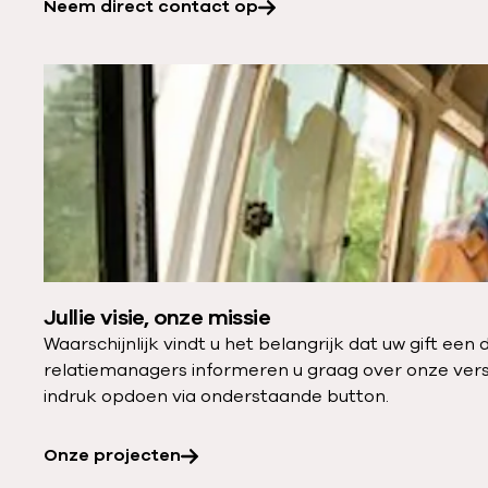
Neem direct contact op
t
a
O
c
n
t
z
o
e
p
p
:
r
A
o
d
j
v
Jullie visie, onze missie
e
i
Waarschijnlijk vindt u het belangrijk dat uw gift een
c
e
relatiemanagers informeren u graag over onze vers
t
s
indruk opdoen via onderstaande button.
e
o
n
p
Onze projecten
:
m