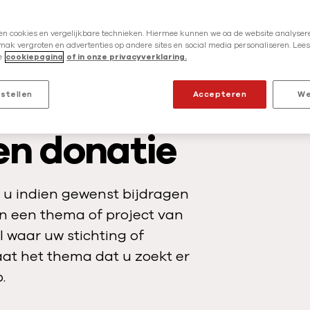
r
g
en cookies en vergelijkbare technieken. Hiermee kunnen we oa de website analysere
e
ak vergroten en advertenties op andere sites en social media personaliseren. Lees
maat
Contact
Laat ons contact met u op
e
cookiepagina
of in onze privacyverklaring.
n
ll naar
Scroll naar
Scroll naar
t
nstellen
Accepteren
We
e
s
en donatie
i
t
u
 u indien gewenst bijdragen
a
an een thema of project van
t
 waar uw stichting of
i
at het thema dat u zoekt er
e
.
s