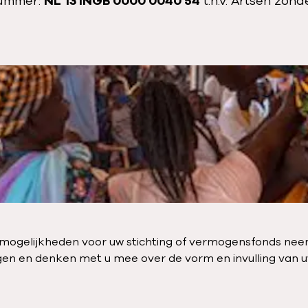
nummer:
NL 13 INGB 0000 0040 54
t.n.v. Artsen zon
iemogelijkheden voor uw stichting of vermogensfonds ne
n en denken met u mee over de vorm en invulling van uw g