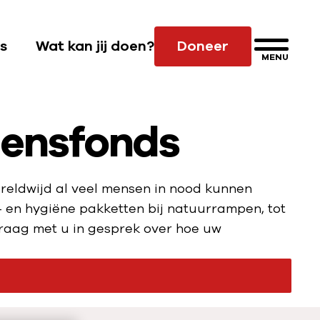
s
Wat kan jij doen?
Doneer
MENU
S
u
b
ens­fonds
n
a
v
i
reldwijd al veel mensen in nood kunnen
g
- en hygiëne pakketten bij natuurrampen, tot
a
raag met u in gesprek over hoe uw
t
i
e
W