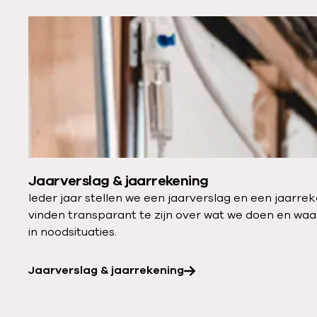
J
a
J
u
a
a
l
t
a
l
r
i
v
e
e
v
r
i
s
s
Jaarverslag & jaarrekening
l
i
Ieder jaar stellen we een jaarverslag en een jaarr
a
e
vinden transparant te zijn over wat we doen en wa
g
,
in noodsituaties.
&
o
j
n
Jaarverslag & jaarrekening
a
z
a
e