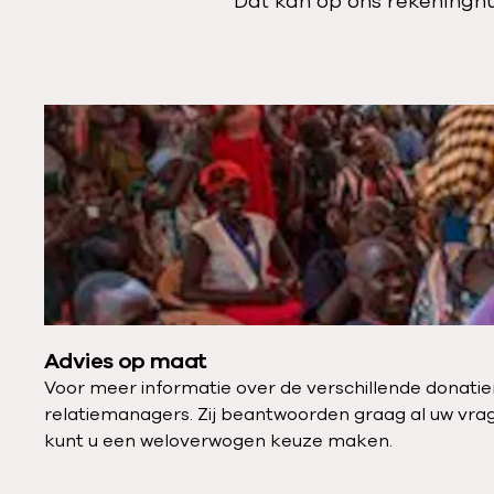
Dat kan op ons rekening
N
e
e
m
d
i
r
e
Advies op maat
c
Voor meer informatie over de verschillende donat
t
relatiemanagers. Zij beantwoorden graag al uw vrage
c
kunt u een weloverwogen keuze maken.
o
n