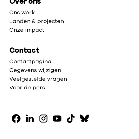
Over ons
Ons werk
Landen & projecten
Onze impact
Contact
Contactpagina
Gegevens wijzigen
Veelgestelde vragen
Voor de pers
V
o
F
L
I
Y
T
B
l
a
i
n
o
i
l