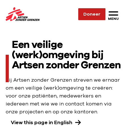
Sla navigatie over
Doneer
N
MENU
a
a
Een veilige
r
d
(werk)omgeving bij
e
Artsen zonder Grenzen
h
o
Bij Artsen zonder Grenzen streven we ernaar
m
om een veilige (werk)omgeving te creëren:
e
voor onze patiënten, medewerkers en
p
iedereen met wie we in contact komen via
a
onze projecten en op onze kantoren.
g
e
View this page in English