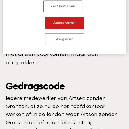
Zelf instellen
We werken er hard aan om een
organisatiecultuur te creëren waarin
Accepteren
iedereen zich verantwoord gedraagt en
zich uitspreekt over onacceptabel
Weigeren
gedrag. Zo kunnen we ongewenst gedrag
niet alleen voorkomen, maar ook
aanpakken.
Gedragscode
Iedere medewerker van Artsen zonder
Grenzen, of ze nu op het hoofdkantoor
werken of in de landen waar Artsen zonder
Grenzen actief is, ondertekent bij