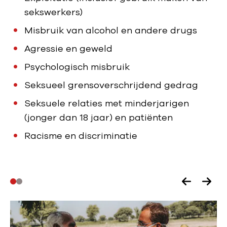
sekswerkers)
Misbruik van alcohol en andere drugs
Agressie en geweld
Psychologisch misbruik
Seksueel grensoverschrijdend gedrag
Seksuele relaties met minderjarigen
(jonger dan 18 jaar) en patiënten
Racisme en discriminatie
V
V
o
o
r
l