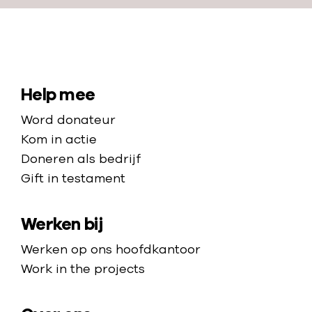
r
e
c
N
h
a
t
a
S
Help mee
r
i
Word donateur
d
t
Kom in actie
e
e
Doneren als bedrijf
h
Gift in testament
m
o
a
m
Werken bij
p
e
p
Werken op ons hoofdkantoor
a
Work in the projects
g
e