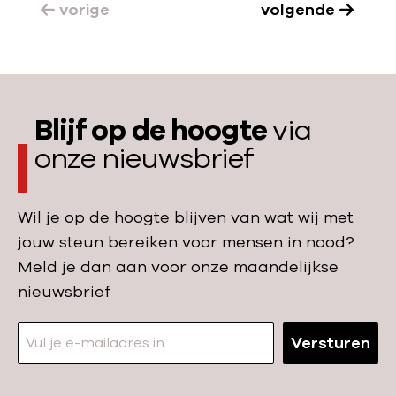
s
vorige
volgende
n
s
s
z
e
i
e
n
e
s
s
t
Blijf op de hoogte
via
r
onze nieuwsbrief
i
j
d
Wil je op de hoogte blijven van wat wij met
t
jouw steun bereiken voor mensen in nood?
e
Meld je dan aan voor onze maandelijkse
g
nieuwsbrief
e
n
Versturen
o
n