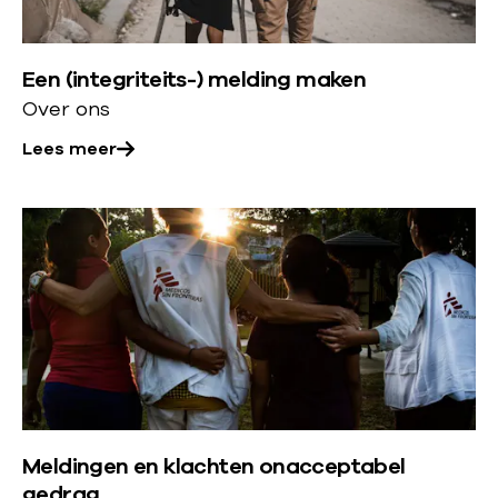
e
e
r
r
Een (integriteits-) melding maken
o
Over ons
v
e
Lees meer
r
:
L
E
e
e
e
n
s
(
m
i
e
n
e
t
r
e
Meldingen en klachten onacceptabel
o
g
gedrag