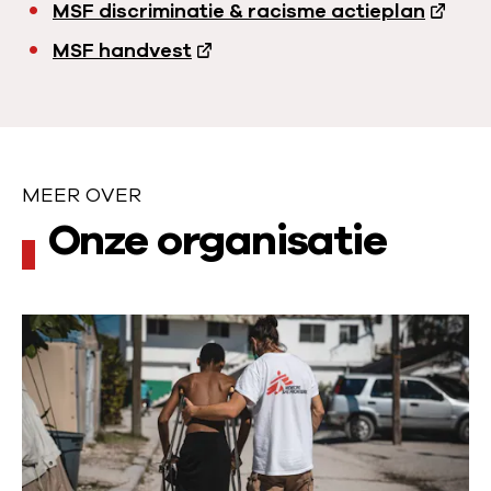
MSF discriminatie & racisme actieplan
MSF handvest
MEER OVER
M
Onze organisatie
e
e
L
r
e
e
o
s
v
m
e