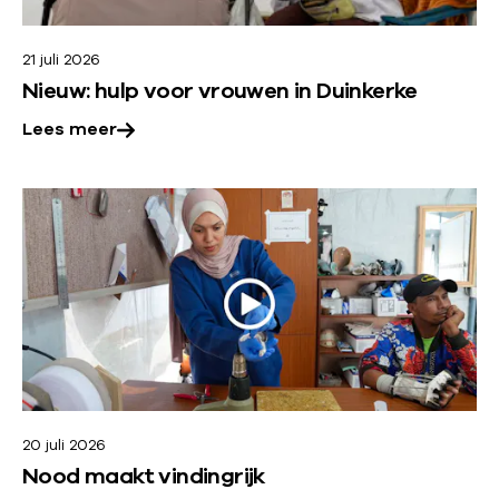
e
v
r
e
21 juli 2026
o
Nieuw: hulp voor vrouwen in Duinkerke
v
r
Lees meer
e
z
r
i
:
L
N
c
e
i
e
h
e
s
u
t
m
w
e
:
:
e
h
r
u
20 juli 2026
o
l
Nood maakt vindingrijk
v