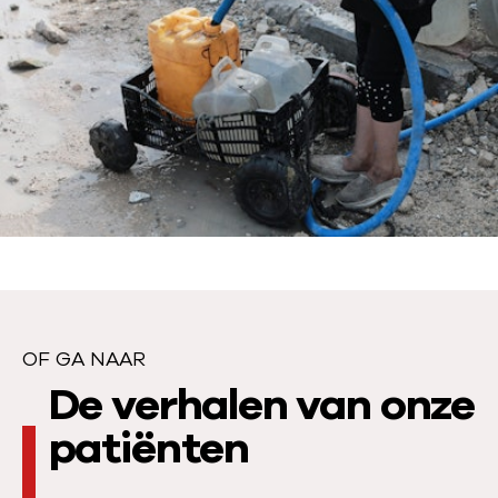
w
i
j
o
n
s
u
i
t
–
e
n
OF GA NAAR
w
O
De verhalen van onze
a
f
patiënten
n
n
g