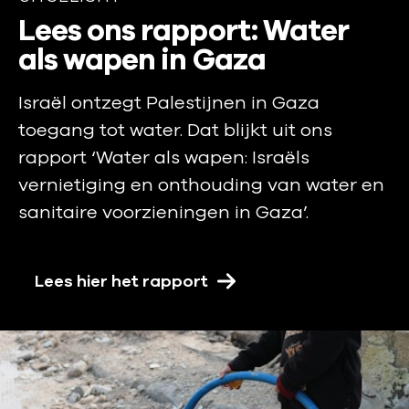
n
n
U
Lees ons rapport: Water
:
o
i
als wapen in Gaza
w
o
a
t
d
Israël ontzegt Palestijnen in Gaza
n
g
h
toegang tot water. Dat blijkt uit ons
n
e
u
e
rapport ‘Water als wapen: Israëls
l
l
e
vernietiging en onthouding van water en
i
p
r
sanitaire voorzieningen in Gaza’.
o
c
s
p
h
p
Lees hier het rapport
r
t
e
:
k
e
n