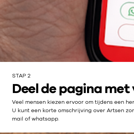
STAP 2
S
Deel de pagina met 
t
Veel mensen kiezen ervoor om tijdens een he
a
U kunt een korte omschrijving over Artsen z
mail of whatsapp.
p