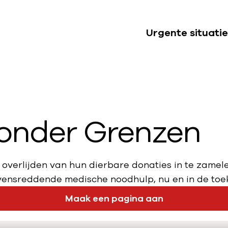
Urgente situatie
S
u
b
n
a
zonder Grenzen
v
i
g
a
 overlijden van hun dierbare donaties in te zamel
t
vensreddende medische noodhulp, nu en in de toe
i
Maak een pagina aan
e
U