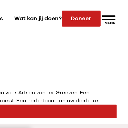
s
Wat kan jij doen?
Doneer
MENU
S
u
b
n
a
v
i
g
a
en voor Artsen zonder Grenzen. Een
t
komst. Een eerbetoon aan uw dierbare:
i
e
W