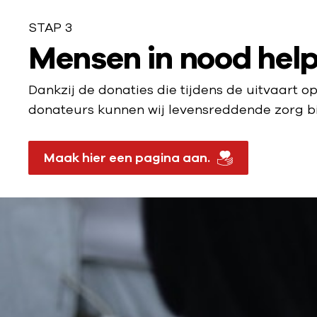
STAP 3
S
Mensen in nood help
t
Dankzij de donaties die tijdens de uitvaart 
a
donateurs kunnen wij levensreddende zorg b
p
Maak hier een pagina aan.
3
: