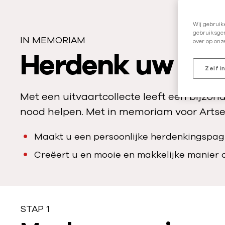
Wij gebruik
gebruiksgem
IN MEMORIAM
over op onz
I
Herdenk uw die
Zelf i
n
Met een uitvaartcollecte leeft een bijzon
m
nood helpen. Met in memoriam voor Arts
e
Maakt u een persoonlijke herdenkingspag
Creëert u en mooie en makkelijke manier 
m
o
STAP 1