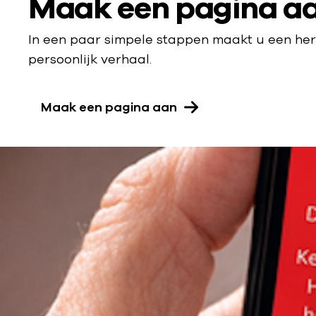
r
S
Maak een pagina a
t
i
In een paar simpele stappen maakt u een her
a
persoonlijk verhaal.
a
p
Maak een pagina aan
m
1
: