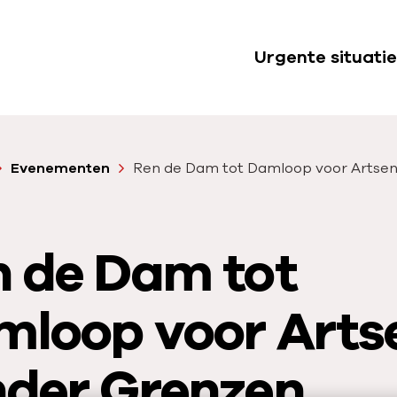
Urgente situatie
S
u
b
n
Evenementen
Ren de Dam tot Damloop voor Artsen
a
v
i
n de Dam tot
g
a
t
mloop voor Arts
i
e
nder Grenzen
U