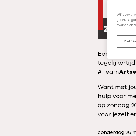
Wij gebruik
gebruiksgem
E
zondag
over op onz
v
Zelf i
e
Een topprest
n
tegelijkerti
e
#Team
Arts
m
e
Want met jou
n
hulp voor me
t
op zondag 20
d
voor jezelf 
a
t
P
donderdag 26 m