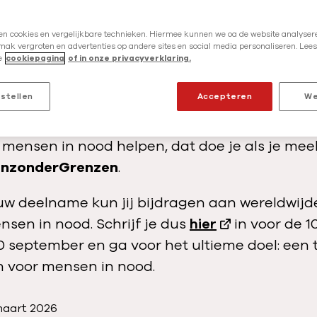
r
g
en cookies en vergelijkbare technieken. Hiermee kunnen we oa de website analysere
e
ak vergroten en advertenties op andere sites en social media personaliseren. Lees
 20 september 2026
e
cookiepagina
of in onze privacyverklaring.
n
t
nstellen
Accepteren
We
e
atie neerzetten tijdens de Dam tot Damloop 
s
i
jd mensen in nood helpen, dat doe je als je mee
t
enzonderGrenzen
.
u
w deelname kun jij bijdragen aan wereldwij
a
nsen in nood. Schrijf je dus
hier
in voor de 1
t
i
 september en ga voor het ultieme doel: een 
e
en voor mensen in nood.
s
aart 2026