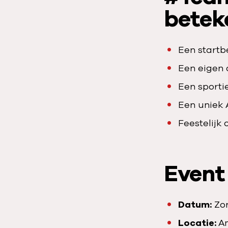
betek
Een startb
Een eigen 
Een sporti
Een uniek 
Feestelijk
Event 
Datum:
Zon
Locatie:
A