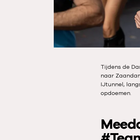
Tijdens de Da
naar Zaandam.
IJtunnel, lang
opdoemen.
Meedo
#Team