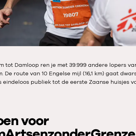
m tot Damloop ren je met 39.999 andere lopers v
 De route van 10 Engelse mijl (16,1 km) gaat dwar
s eindeloos publiek tot de eerste Zaanse huisjes vo
en voor
ArtsenzonderGrenze