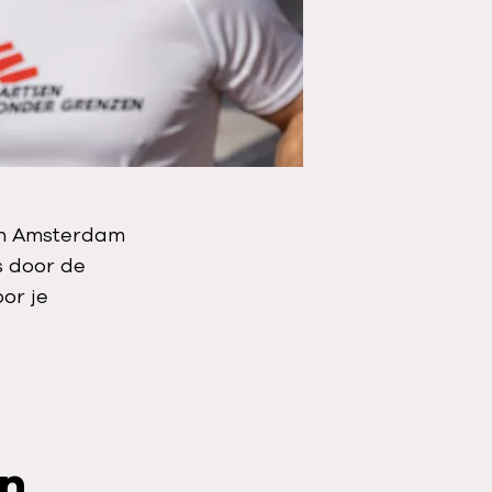
an Amsterdam
s door de
or je
n