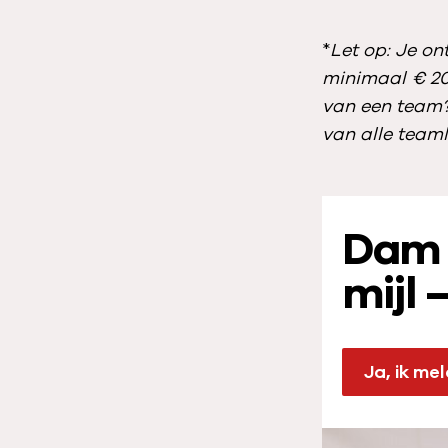
*
Let op: Je on
minimaal € 20
van een team?
van alle team
:
Dam 
mijl 
Ja, ik me