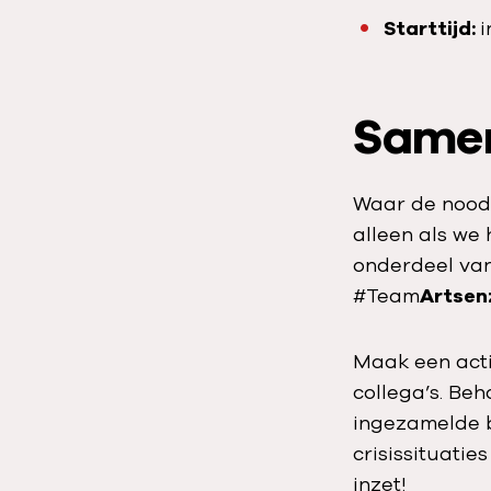
Starttijd:
i
Samen 
Waar de nood h
alleen als we
onderdeel van 
#Team
Artsen
Maak een acti
collega’s. Beh
ingezamelde 
crisissituati
inzet!