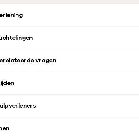
erlening
uchtelingen
erelateerde vragen
ijden
ulpverleners
emen