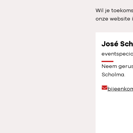
Wil je toekom
onze website 
José Sc
eventspecia
Neem gerust
Scholma.
E
bijeenko
m
a
i
l
a