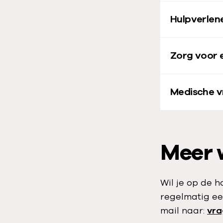
n
Hulpverlen
U
p
d
Zorg voor 
a
t
Medische 
e
2
0
2
Meer 
0
/
2
Wil je op de 
0
regelmatig ee
2
mail naar:
vra
1