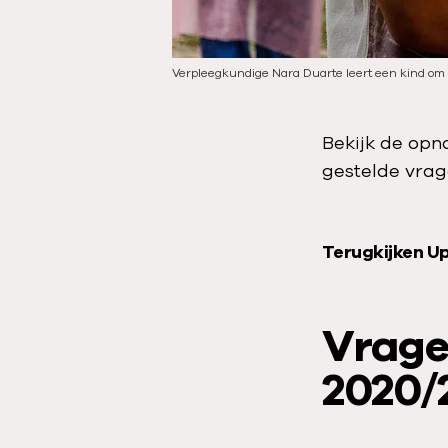
Verpleegkundige Nara Duarte leert een kind om
Bekijk de opn
gestelde vrag
V
Terugkijken U
i
d
Vrage
e
o
2020/
a
f
s