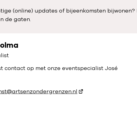
stige (online) updates of bijeenkomsten bijwonen
in de gaten.
holma
list
 contact op met onze eventspecialist José
mst@artsenzondergrenzen.nl