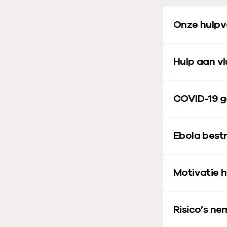
p
Onze hulpv
e
l
e
Hulp aan vl
n
:
T
COVID-19 g
e
r
Ebola bestr
u
g
k
Motivatie h
i
j
Risico’s n
k
e