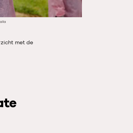
alla
zicht met de
ate