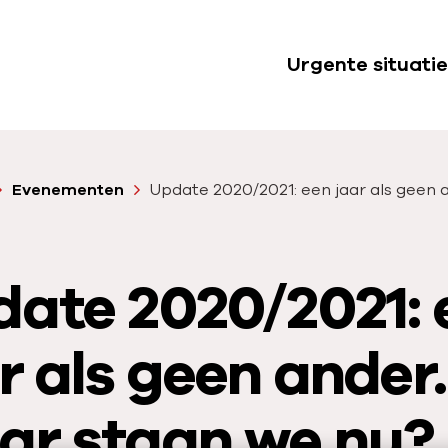
Urgente situatie
S
u
b
n
Evenementen
Update 2020/2021: een jaar als geen 
a
v
i
ate 2020/2021: 
g
a
t
r als geen ander.
i
e
ar staan we nu?
U