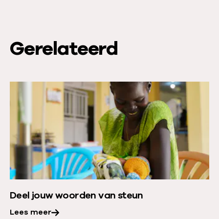
Gerelateerd
L
e
e
s
m
e
e
r
Deel jouw woorden van steun
o
v
Lees meer