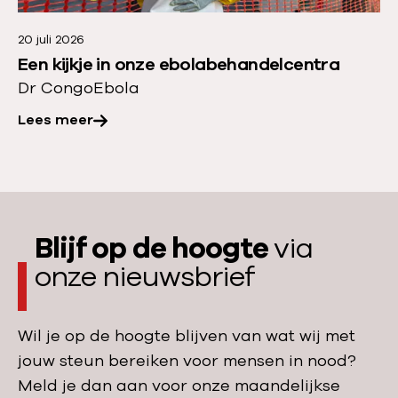
t
r
a
20 juli 2026
o
Een kijkje in onze ebolabehandelcentra
n
v
Dr Congo
Ebola
:
e
s
Lees meer
r
t
:
e
E
e
e
d
n
s
Blijf op de hoogte
via
k
m
onze nieuwsbrief
i
e
j
e
k
Wil je op de hoogte blijven van wat wij met
r
j
jouw steun bereiken voor mensen in nood?
b
e
Meld je dan aan voor onze maandelijkse
a
i