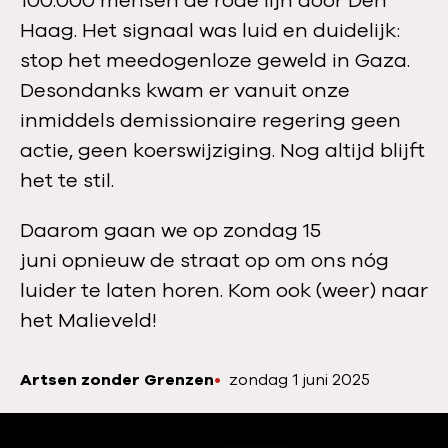
100.000 mensen de rode lijn door Den
Haag. Het signaal was luid en duidelijk:
stop het meedogenloze geweld in Gaza.
Desondanks kwam er vanuit onze
inmiddels demissionaire regering geen
actie, geen koerswijziging. Nog altijd blijft
het te stil.
Daarom gaan we op zondag 15
juni opnieuw de straat op om ons nóg
luider te laten horen. Kom ook (weer) naar
het Malieveld!
Artsen zonder Grenzen
P
zondag 1 juni 2025
A
u
u
b
t