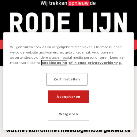
l
e
i
u
c
r
a
:
t
i
e
Wij gebruiken cookies en vergelijkbare technieken. Hiermee kunnen
we oa de website analyseren, het gebruiksgemak vergroten en
d
advertenties op andere sites en social media personaliseren. Lees hier
a
meer over op onze
cookiepagina
of in onze privacyverklaring.
t
Nederland, trek die rode lijn.
u
Zelf instellen
m
Demissionair of niet: wij eisen dat het
:
kabinet nú concrete actie onderneemt
Accepteren
tegen het ongeremde oorlogsgeweld
.
De
mensen in Gaza kunnen niet wachten.
Weigeren
Nederland heeft de plicht om alles te doen
wat het kan om het meedogenloze geweld te