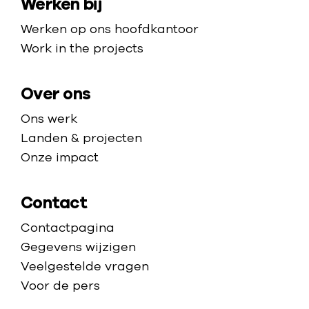
Werken bij
p
e
a
e
p
Werken op ons hoofdkantoor
r
l
a
Work in the projects
c
g
e
e
Over ons
n
t
Ons werk
r
Landen & projecten
a
Onze impact
Contact
Contactpagina
Gegevens wijzigen
Veelgestelde vragen
Voor de pers