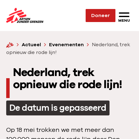
Sla navigatie over
Doneer
N
MENU
a
a
H
Actueel
Evenementen
Nederland, trek
r
o
opnieuw die rode lijn!
d
m
e
e
Nederland, trek
h
o
opnieuw die rode lijn!
m
e
De datum is gepasseerd
p
a
g
Op 18 mei trokken we met meer dan
e