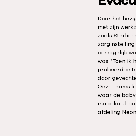
Evacu
Door het hevi
met zijn werk
zoals Sterlin
zorginstellin
onmogelijk wa
was. ‘Toen ik 
probeerden te
door gevecht
Onze teams ko
waar de baby 
maar kon haar
afdeling Neon