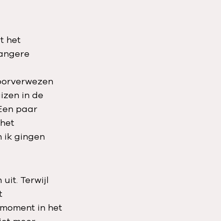
t het
wangere
doorverwezen
izen in de
‘Een paar
 het
n ik gingen
uit. Terwijl
t
 moment in het