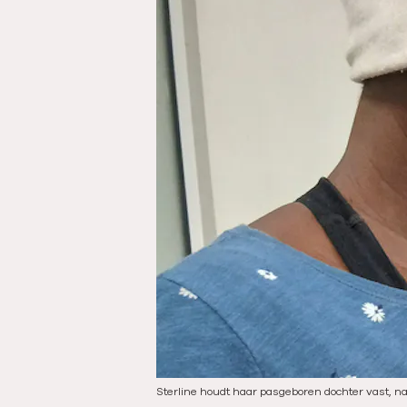
i
e
d
a
t
u
m
:
Sterline houdt haar pasgeboren dochter vast, na