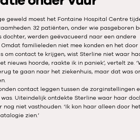
atie onder vuur
ge geweld moest het Fontaine Hospital Centre tijd
zaamheden. 32 patiënten, onder wie pasgeboren b
es dochter, werden geëvacueerd naar een andere
g. Omdat familieleden niet mee konden en het door
s om contact te krijgen, wist Sterline niet waar h
het nieuws hoorde, raakte ik in paniek’, vertelt ze. 
rug te gaan naar het ziekenhuis, maar dat was o
en.
nden contact leggen tussen de zorginstellingen 
was. Uiteindelijk ontdekte Sterline waar haar doch
 nog niet vasthouden. ‘Ik kon haar alleen door he
atalogie zien.’