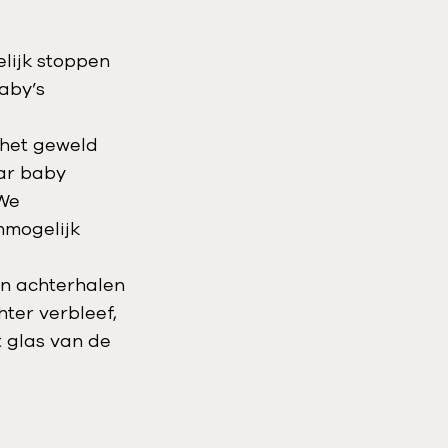
elijk stoppen
aby’s
 het geweld
aar baby
‘We
nmogelijk
en achterhalen
ter verbleef,
t glas van de