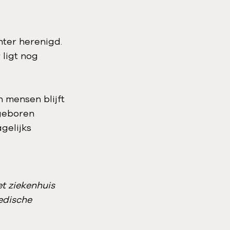
ter herenigd.
 ligt nog
 mensen blijft
geboren
gelijks
t ziekenhuis
edische