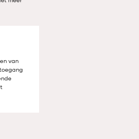
iet meer
ken van
 toegang
ende
t