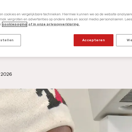
r
g
en cookies en vergelijkbare technieken. Hiermee kunnen we oa de website analysere
e
ak vergroten en advertenties op andere sites en social media personaliseren. Lees
ang wist Sterline niet waar haar pasgeboren d
e
cookiepagina
of in onze privacyverklaring.
n
gevechten uitbraken rond het ziekenhuis in P
t
haar dochtertje lag, moest zij worden geëvac
nstellen
Accepteren
We
e
e teams werden moeder en dochter uiteindeli
s
i
t
i 2026
u
a
t
i
e
s