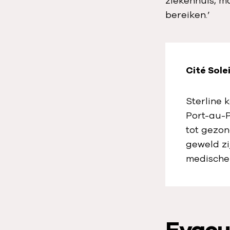
ziekenhuis, m
bereiken.’
Cité Sole
Sterline 
Port-au-
tot gezon
geweld zi
medische 