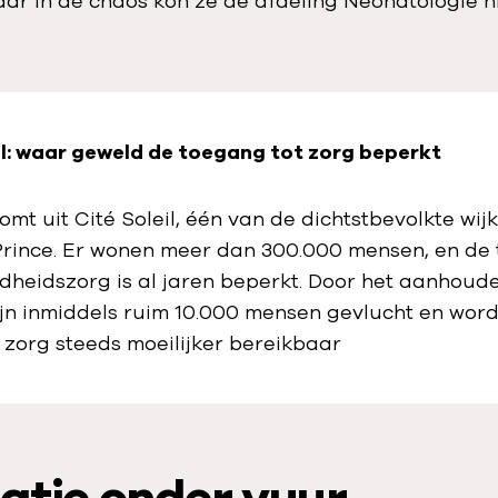
aar in de chaos kon ze de afdeling Neonatologie n
il: waar geweld de toegang tot zorg beperkt
komt uit Cité Soleil, één van de dichtstbevolkte wij
Prince. Er wonen meer dan 300.000 mensen
,
en de
dheidszorg is al jaren beperkt. Door het aanhoud
jn inmiddels ruim 10.000 mensen gevlucht en word
zorg steeds moeilijker bereikbaar