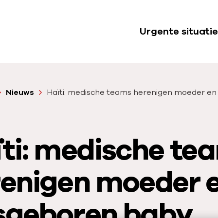
Urgente situatie
S
u
b
n
Nieuws
Haïti: medische teams herenigen moeder e
a
v
i
ti: medische te
g
a
t
renigen moeder 
i
e
sgeboren baby
U