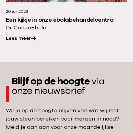
t
r
a
20 juli 2026
o
Een kijkje in onze ebolabehandelcentra
n
v
Dr Congo
Ebola
:
e
s
Lees meer
r
t
:
e
E
e
e
d
n
s
Blijf op de hoogte
via
k
m
onze nieuwsbrief
i
e
j
e
k
Wil je op de hoogte blijven van wat wij met
r
j
jouw steun bereiken voor mensen in nood?
b
e
Meld je dan aan voor onze maandelijkse
a
i