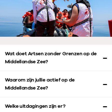
a
t
i
e
d
a
t
u
m
Wat doet Artsen zonder Grenzen op de
:
Middellandse Zee?
Waarom zijn jullie actief op de
Middellandse Zee?
Welke uitdagingen zijn er?