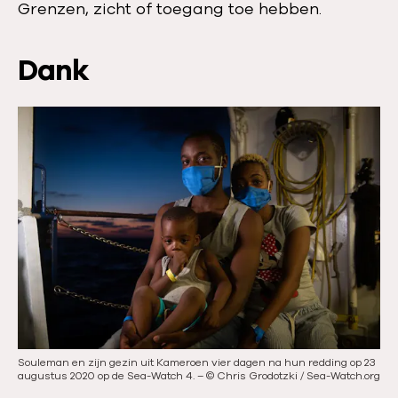
Grenzen, zicht of toegang toe hebben.
Dank
Souleman en zijn gezin uit Kameroen vier dagen na hun redding op 23
augustus 2020 op de Sea-Watch 4.
–
©
Chris Grodotzki / Sea-Watch.org