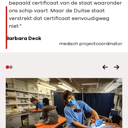
bepaald certificaat van de staat waaronder
ons schip vaart. Maar de Duitse staat
verstrekt dat certificaat eenvoudigweg
niet.”
Barbara Deck
medisch projectcoördinator
V
V
o
o
r
l
i
g
g
e
e
n
s
d
l
e