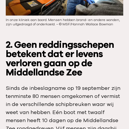
i
s
d
l
In onze kliniek aan boord. Mensen hebben brand- en andere wonden,
Ver
e
i
zijn uitgedroogd of onderkoeld.
–
©
MSF/Hannah Wallace Bowman
©
M
d
e
2. Geen reddingsschepen
betekent dat er levens
verloren gaan op de
Middellandse Zee
Sinds de inbeslagname op 19 september zijn
tenminste 80 mensen omgekomen of vermist
in de verschillende schipbreuken waar wij
weet van hebben. Eén boot met twaalf
mensen heeft 10 dagen op de Middellandse
Zee rondgedreven. Vijf mensen zijn daarbij