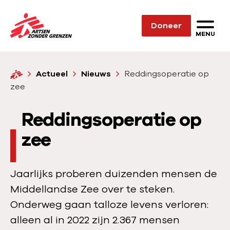
Sla navigatie over
Doneer
N
MENU
a
a
H
Actueel
Nieuws
Reddingsoperatie op
r
o
zee
d
m
e
e
Reddingsoperatie op
h
o
zee
m
e
Jaarlijks proberen duizenden mensen de
p
Middellandse Zee over te steken.
a
Onderweg gaan talloze levens verloren:
g
alleen al in 2022 zijn 2.367 mensen
e