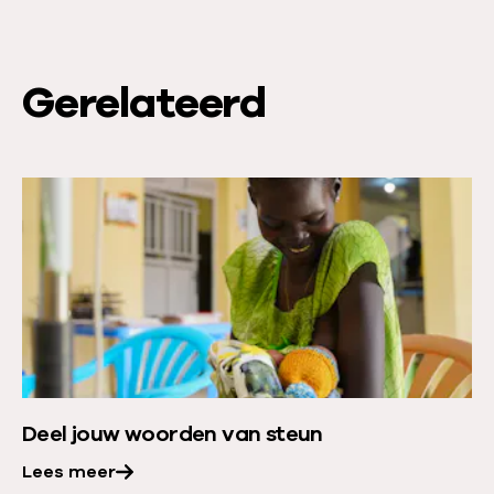
Gerelateerd
L
e
e
s
m
e
e
r
Deel jouw woorden van steun
o
v
Lees meer