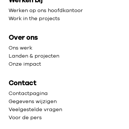
Werken bij
p
e
a
e
p
Werken op ons hoofdkantoor
r
l
a
Work in the projects
c
g
e
e
Over ons
n
t
Ons werk
r
Landen & projecten
a
Onze impact
Contact
Contactpagina
Gegevens wijzigen
Veelgestelde vragen
Voor de pers