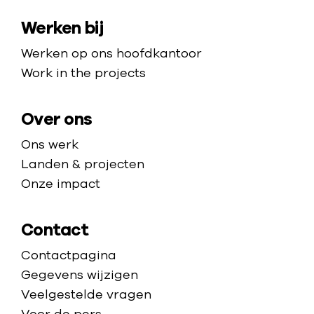
s
a
m
a
t
Werken bij
p
e
i
p
Werken op ons hoofdkantoor
j
a
Work in the projects
d
g
t
e
Over ons
u
s
Ons werk
s
Landen & projecten
e
Onze impact
n
d
Contact
e
Contactpagina
e
Gegevens wijzigen
n
Veelgestelde vragen
e