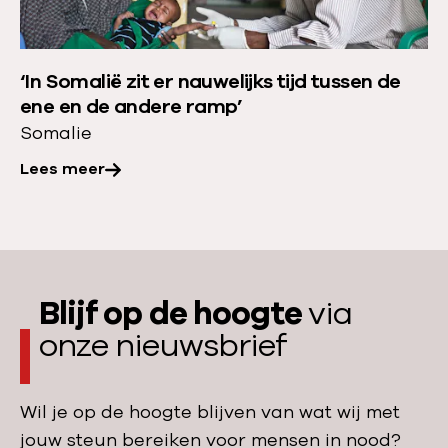
e
g
e
v
r
a
‘In Somalië zit er nauwelijks tijd tussen de
o
ene en de andere ramp’
n
v
Somalie
h
e
o
Lees meer
r
n
:
g
‘
e
I
r
n
s
Blijf op de hoogte
via
S
n
onze nieuwsbrief
o
o
m
o
a
Wil je op de hoogte blijven van wat wij met
d
l
jouw steun bereiken voor mensen in nood?
i