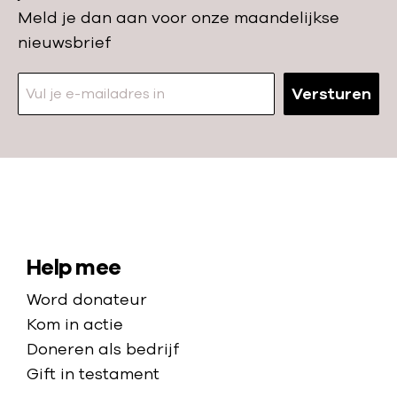
i
Meld je dan aan voor onze maandelijkse
n
ë
nieuwsbrief
d
z
e
i
Versturen
H
t
o
e
o
r
r
n
n
a
N
v
u
a
a
w
a
S
Help mee
n
e
r
i
A
Word donateur
l
d
f
t
Kom in actie
i
e
r
e
Doneren als bedrijf
j
h
i
Gift in testament
k
m
o
k