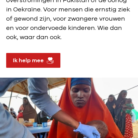
overstromingen in Pakistan of de oorlog
j
in Oekraïne. Voor mensen die ernstig ziek
k
of gewond zijn, voor zwangere vrouwen
a
en voor ondervoede kinderen. Wie dan
n
ook, waar dan ook.
d
o
Ik help mee
e
n
o
m
t
e
h
e