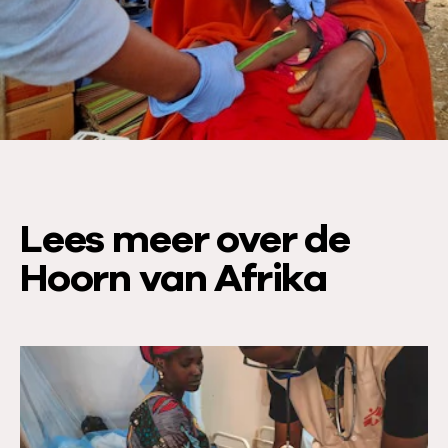
l
p
e
n
?
:
Lees meer over de
Hoorn van Afrika
L
e
e
s