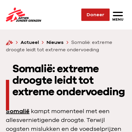
Sla navigatie over
Doneer
N
MENU
a
a
H
Actueel
Nieuws
Somalië: extreme
r
o
droogte leidt tot extreme ondervoeding
d
m
e
e
Somalië: extreme
h
o
droogte leidt tot
m
extreme ondervoeding
e
p
a
Somalië
kampt momenteel met een
g
allesvernietigende droogte. Terwijl
e
oogsten mislukken en de voedselprijzen