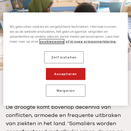
b
e
l
u
i
r
c
:
Wij gebruiken cookies en vergelijkbare technieken. Hiermee kunnen
a
we oa de website analyseren, het gebruiksgemak vergroten en
advertenties op andere sites en social media personaliseren. Lees hier
t
meer over op onze
cookiepagina
of in onze privacyverklaring.
i
e
Zelf instellen
d
a
t
Accepteren
Arts Ahmed Ilyas onderzoekt Saidya in Somalië.
-
©
Dahir Abdullahi
u
Een neerwaartse spiraal
m
Weigeren
:
De droogte komt bovenop decennia van
conflicten, armoede en frequente uitbraken
van ziekten in het land. ‘Somaliërs worden