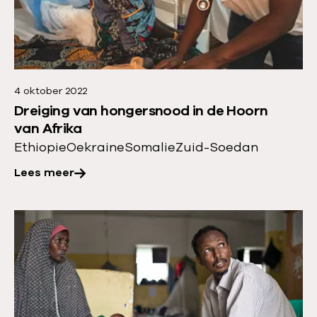
m
e
e
r
4 oktober 2022
o
Dreiging van hongersnood in de Hoorn
v
van Afrika
e
Ethiopie
Oekraine
Somalie
Zuid-Soedan
r
Lees meer
:
D
r
L
e
e
i
e
g
s
i
m
n