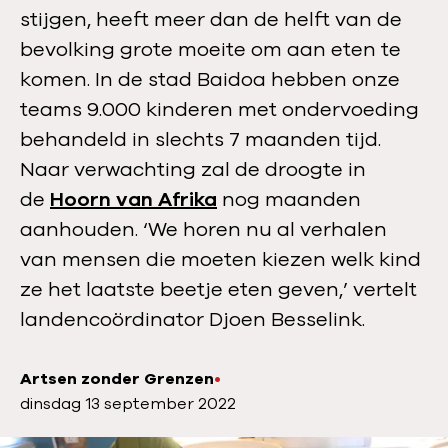
stijgen, heeft meer dan de helft van de
bevolking grote moeite om aan eten te
komen. In de stad Baidoa hebben onze
teams 9.000 kinderen met ondervoeding
behandeld in slechts 7 maanden tijd.
Naar verwachting zal de droogte in
de
Hoorn van Afrika
nog maanden
aanhouden. ‘We horen nu al verhalen
van mensen die moeten kiezen welk kind
ze het laatste beetje eten geven,’ vertelt
landencoördinator Djoen Besselink.
Artsen zonder Grenzen
A
P
dinsdag 13 september 2022
u
u
t