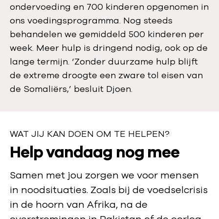
ondervoeding en 700 kinderen opgenomen in
ons voedingsprogramma. Nog steeds
behandelen we gemiddeld 500 kinderen per
week. Meer hulp is dringend nodig, ook op de
lange termijn. ‘Zonder duurzame hulp blijft
de extreme droogte een zware tol eisen van
de Somaliërs,’ besluit Djoen.
WAT JIJ KAN DOEN OM TE HELPEN?
W
Help vandaag nog mee
a
Samen met jou zorgen we voor mensen
t
in noodsituaties. Zoals bij de voedselcrisis
j
in de hoorn van Afrika, na de
i