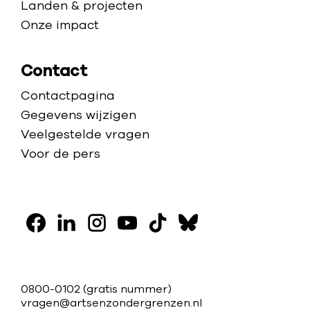
Landen & projecten
Onze impact
Contact
Contactpagina
Gegevens wijzigen
Veelgestelde vragen
Voor de pers
V
o
F
L
I
Y
T
B
l
a
i
n
o
i
l
g
c
n
s
u
k
u
C
0800-0102
(gratis nummer)
o
e
k
t
t
t
e
vragen@artsenzondergrenzen.nl