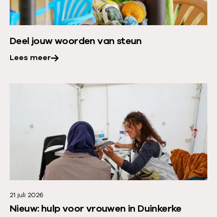
e
s
e
o
r
v
Deel jouw woorden van steun
o
e
v
Lees meer
r
e
z
r
L
i
:
e
c
D
e
h
e
s
t
e
m
l
e
j
e
o
r
u
21 juli 2026
o
w
Nieuw: hulp voor vrouwen in Duinkerke
v