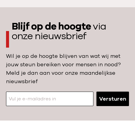
N
r
o
v
o
r
Blijf op de hoogte
via
d
o
onze nieuwsbrief
m
u
a
w
a
e
Wil je op de hoogte blijven van wat wij met
k
n
jouw steun bereiken voor mensen in nood?
t
i
Meld je dan aan voor onze maandelijkse
v
n
nieuwsbrief
i
D
n
u
Versturen
d
i
i
n
n
k
g
e