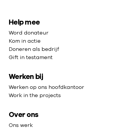
r
N
r
i
a
k
j
a
S
Help mee
e
k
r
i
Word donateur
d
t
Kom in actie
e
e
Doneren als bedrijf
h
Gift in testament
m
o
a
m
Werken bij
p
e
p
Werken op ons hoofdkantoor
a
Work in the projects
g
e
Over ons
Ons werk