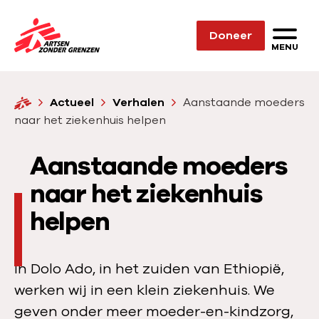
Sla navigatie over
Doneer
N
MENU
a
a
H
Actueel
Verhalen
Aanstaande moeders
r
o
naar het ziekenhuis helpen
d
m
e
e
Aanstaande moeders
h
o
naar het ziekenhuis
m
helpen
e
p
a
In Dolo Ado, in het zuiden van Ethiopië,
g
werken wij in een klein ziekenhuis. We
e
geven onder meer moeder-en-kindzorg,