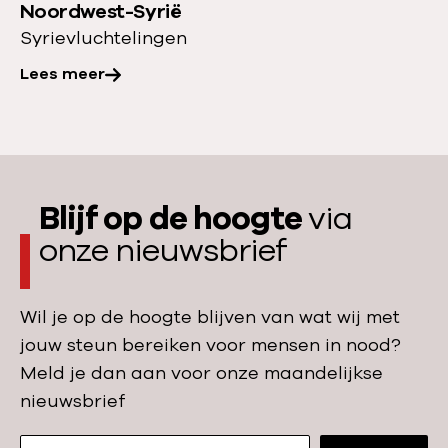
i
Noordwest-Syrië
r
e
ë
Syrie
vluchtelingen
a
r
e
s
Lees meer
:
n
l
D
T
a
i
u
c
t
r
h
m
k
Blijf op de hoogte
via
t
o
i
o
onze nieuwsbrief
e
j
f
t
e
f
j
Wil je op de hoogte blijven van wat wij met
e
e
jouw steun bereiken voor mensen in nood?
r
w
Meld je dan aan voor onze maandelijkse
s
e
nieuwsbrief
w
t
e
e