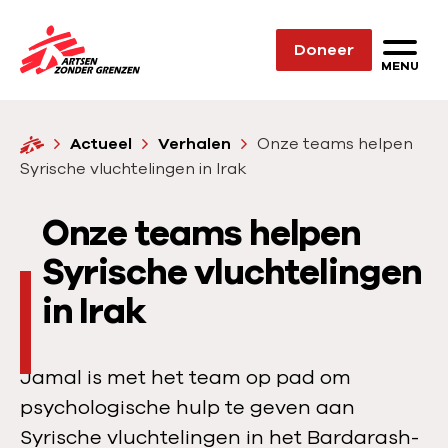
Sla navigatie over
Doneer
N
MENU
a
a
H
Actueel
Verhalen
Onze teams helpen
r
o
Syrische vluchtelingen in Irak
d
m
e
e
Onze teams helpen
h
o
Syrische vluchtelingen
m
in Irak
e
p
a
Jamal is met het team op pad om
g
psychologische hulp te geven aan
e
Syrische vluchtelingen in het Bardarash-