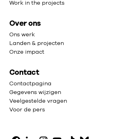
a
Work in the projects
h
o
g
r
r
e
i
Over ons
d
k
w
Ons werk
b
e
Landen & projecten
a
s
Onze impact
r
t
e
-
Contact
n
S
d
Contactpagina
y
Gegevens wijzigen
r
Veelgestelde vragen
i
Voor de pers
ë
V