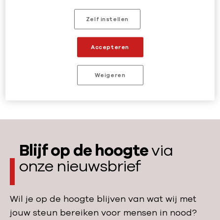
Heb je vragen of
Zelf instellen
opmerkingen?
We helpen je graag. Neem contact op via:
Accepteren
vragen@artsenzondergrenzen.nl
of bel
gratis: 0800 0102 (ma t/m vrij 8.00 – 21.00 uur
Weigeren
en za 09.00 – 17.00 uur).
Blijf op de hoogte
via
onze nieuwsbrief
Wil je op de hoogte blijven van wat wij met
jouw steun bereiken voor mensen in nood?