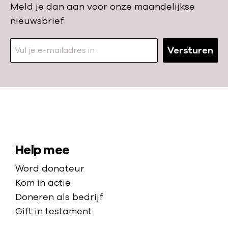
Meld je dan aan voor onze maandelijkse
nieuwsbrief
Versturen
N
a
a
S
Help mee
r
i
Word donateur
d
t
Kom in actie
e
e
Doneren als bedrijf
h
Gift in testament
m
o