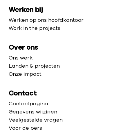
a
m
Werken bij
p
e
p
Werken op ons hoofdkantoor
a
Work in the projects
g
e
Over ons
Ons werk
Landen & projecten
Onze impact
Contact
Contactpagina
Gegevens wijzigen
Veelgestelde vragen
Voor de pers