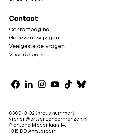
Contact
Contactpagina
Gegevens wijzigen
Veelgestelde vragen
Voor de pers
V
o
F
L
I
Y
T
B
l
a
i
n
o
i
l
g
c
n
s
u
k
u
C
0800-0102
(gratis nummer)
o
e
k
t
t
t
e
vragen@artsenzondergrenzen.nl
o
Plantage Middenlaan 14,
b
e
a
u
o
s
n
n
1018 DD Amsterdam