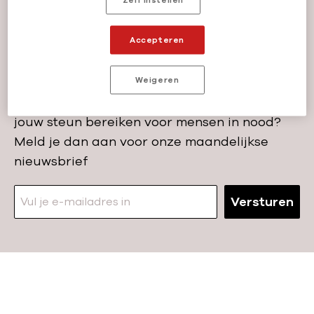
m
e
Blijf op de hoogte
via
Accepteren
onze nieuwsbrief
Weigeren
Wil je op de hoogte blijven van wat wij met
jouw steun bereiken voor mensen in nood?
Meld je dan aan voor onze maandelijkse
nieuwsbrief
Versturen
N