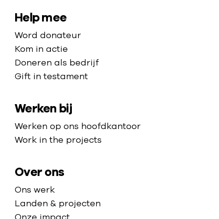
a
a
S
Help mee
r
i
Word donateur
d
t
Kom in actie
e
e
Doneren als bedrijf
h
Gift in testament
m
o
a
m
Werken bij
p
e
p
Werken op ons hoofdkantoor
a
Work in the projects
g
e
Over ons
Ons werk
Landen & projecten
Onze impact