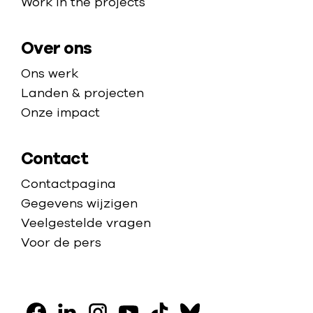
Work in the projects
g
e
Over ons
Ons werk
Landen & projecten
Onze impact
Contact
Contactpagina
Gegevens wijzigen
Veelgestelde vragen
Voor de pers
V