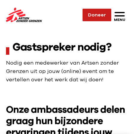
Sla navigatie over
Doneer
N
MENU
a
a
Gastspreker nodig?
r
d
e
Nodig een medewerker van Artsen zonder
h
Grenzen uit op jouw (online) event om te
o
vertellen over het werk dat wij doen!
m
e
p
Onze ambassadeurs delen
a
graag hun bijzondere
g
e
ervaringen tijdens jouw