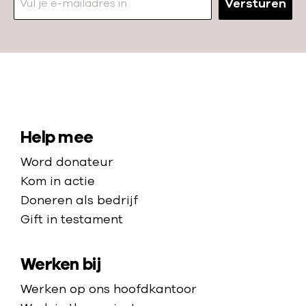
Versturen
N
a
a
S
Help mee
r
i
Word donateur
d
t
Kom in actie
e
e
Doneren als bedrijf
h
Gift in testament
m
o
a
m
Werken bij
p
e
p
Werken op ons hoofdkantoor
a