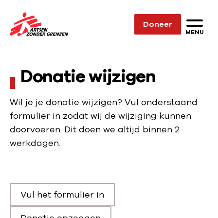
Sla navigatie over
Doneer
N
MENU
a
a
Donatie wijzigen
r
d
e
Wil je je donatie wijzigen? Vul onderstaand
h
formulier in zodat wij de wijziging kunnen
o
doorvoeren. Dit doen we altijd binnen 2
m
werkdagen.
e
p
a
g
Vul het formulier in
Scroll naar
e