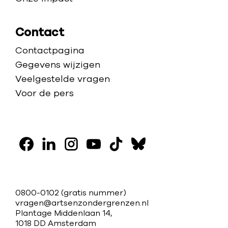
Contact
Contactpagina
Gegevens wijzigen
Veelgestelde vragen
Voor de pers
V
o
F
L
I
Y
T
B
l
a
i
n
o
i
l
g
c
n
s
u
k
u
C
0800-0102
(gratis nummer)
o
e
k
t
t
t
e
vragen@artsenzondergrenzen.nl
o
Plantage Middenlaan 14,
b
e
a
u
o
s
n
1018 DD Amsterdam