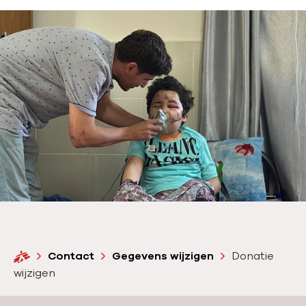
H
Contact
Gegevens wijzigen
Donatie
o
wijzigen
m