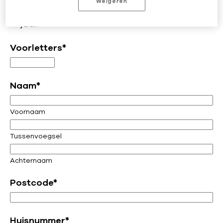
Weigeren
kwartaal
jaar
Voorletters
*
Naam
*
Voornaam
Tussenvoegsel
Achternaam
Postcode
*
Huisnummer
*