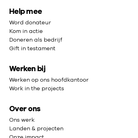
a
a
S
Help mee
r
i
Word donateur
d
t
Kom in actie
e
e
Doneren als bedrijf
h
Gift in testament
m
o
a
m
Werken bij
p
e
p
Werken op ons hoofdkantoor
a
Work in the projects
g
e
Over ons
Ons werk
Landen & projecten
Onze impact