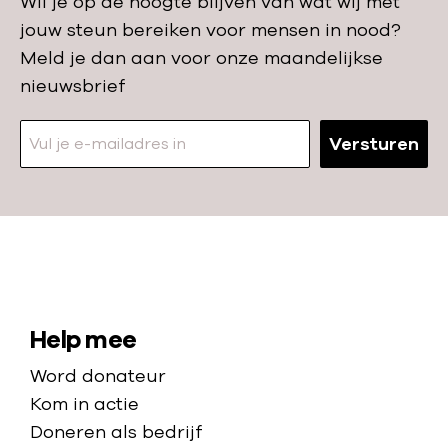
Wil je op de hoogte blijven van wat wij met
jouw steun bereiken voor mensen in nood?
Meld je dan aan voor onze maandelijkse
nieuwsbrief
Versturen
N
a
a
S
Help mee
r
i
Word donateur
d
t
Kom in actie
e
e
Doneren als bedrijf
h