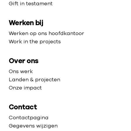
Gift in testament
m
o
a
m
Werken bij
p
e
p
Werken op ons hoofdkantoor
a
Work in the projects
g
e
Over ons
Ons werk
Landen & projecten
Onze impact
Contact
Contactpagina
Gegevens wijzigen