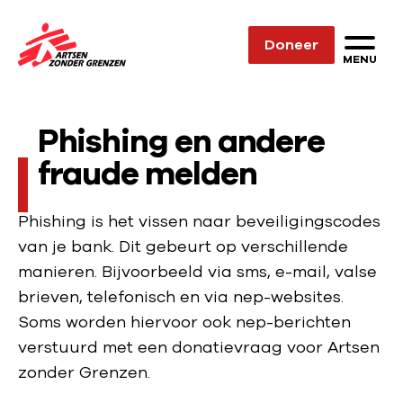
Sla navigatie over
Doneer
N
MENU
a
a
Phishing en andere
r
d
fraude melden
e
h
Phishing is het vissen naar beveiligingscodes
o
van je bank. Dit gebeurt op verschillende
m
manieren. Bijvoorbeeld via sms, e-mail, valse
e
brieven, telefonisch en via nep-websites.
p
Soms worden hiervoor ook nep-berichten
a
verstuurd met een donatievraag voor Artsen
g
zonder Grenzen.
e