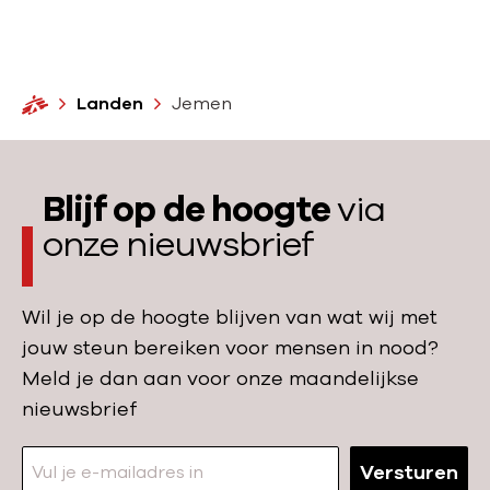
e
t
r
:
O
H
Landen
Jemen
n
o
m
s
e
w
Blijf op de hoogte
via
e
onze nieuwsbrief
r
k
Wil je op de hoogte blijven van wat wij met
jouw steun bereiken voor mensen in nood?
Meld je dan aan voor onze maandelijkse
nieuwsbrief
Versturen