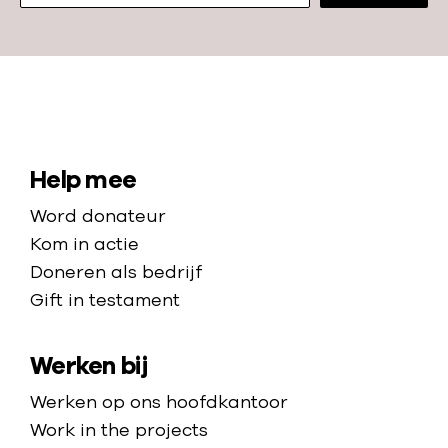
N
a
a
S
Help mee
r
i
Word donateur
d
t
Kom in actie
e
e
Doneren als bedrijf
h
Gift in testament
m
o
a
m
Werken bij
p
e
p
Werken op ons hoofdkantoor
a
Work in the projects