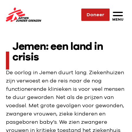
Sla navigatie over
Doneer
N
MENU
a
a
Jemen: een land in
r
d
crisis
e
h
De oorlog in Jemen duurt lang. Ziekenhuizen
o
zijn verwoest en de reis naar de nog
m
functionerende klinieken is voor veel mensen
e
te duur geworden. Net als de prijzen van
p
voedsel. Met grote gevolgen voor gewonden,
a
zwangere vrouwen, zieke kinderen en
g
pasgeboren baby’s. We zien zwangere
e
vrouwen in kritieke toestand het ziekenhuis