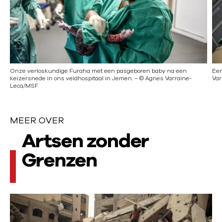
e
n
s
d
l
e
i
s
d
l
Onze verloskundige Furaha met een pasgeboren baby na een
Een
keizersnede in ons veldhospitaal in Jemen.
–
©
Agnes Varraine-
Var
e
i
Leca/MSF
d
e
MEER OVER
M
Artsen zonder
e
Grenzen
e
r
L
o
e