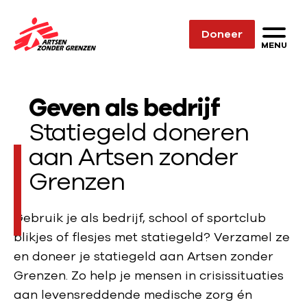
Sla navigatie over
Doneer
N
MENU
a
a
Geven als bedrijf
r
d
Statiegeld doneren
e
aan Artsen zonder
h
Grenzen
o
m
e
Gebruik je als bedrijf, school of sportclub
p
blikjes of flesjes met statiegeld? Verzamel ze
a
en doneer je statiegeld aan Artsen zonder
g
Grenzen. Zo help je mensen in crisissituaties
e
aan levensreddende medische zorg én