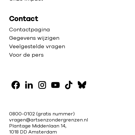
Contact
Contactpagina
Gegevens wijzigen
Veelgestelde vragen
Voor de pers
V
o
F
L
I
Y
T
B
l
a
i
n
o
i
l
g
c
n
s
u
k
u
C
0800-0102
(gratis nummer)
o
e
k
t
t
t
e
vragen@artsenzondergrenzen.nl
o
Plantage Middenlaan 14,
b
e
a
u
o
s
n
n
1018 DD Amsterdam