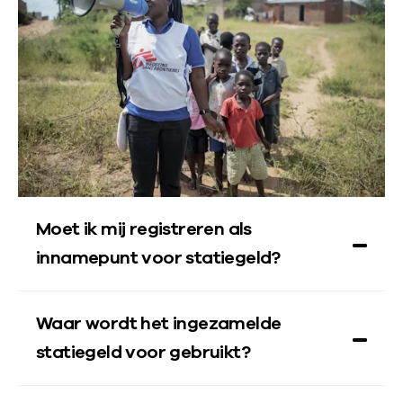
i
e
g
e
l
d
Moet ik mij registreren als
d
innamepunt voor statiegeld?
o
n
Waar wordt het ingezamelde
e
statiegeld voor gebruikt?
r