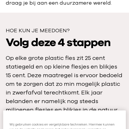
draag je bij aan een duurzamere wereld.
HOE KUN JE MEEDOEN?
H
Volg deze 4 stappen
o
Op elke grote plastic fles zit 25 cent
e
statiegeld en op kleine flesjes en blikjes
k
15 cent. Deze maatregel is ervoor bedoeld
u
om te zorgen dat zo min mogelijk plastic
in zwerfafval terechtkomt. Elk jaar
n
belanden er namelijk nog steeds
j
miljoenen flesjes en blikjes in de natuur.
e
Samen kunnen we hier wat aan doen.
Wij gebruiken cookies en vergelijkbare technieken. Hiermee kunnen