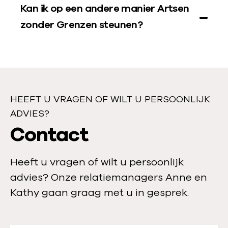
e
Kan ik op een andere manier Artsen
n
zonder Grenzen steunen?
HEEFT U VRAGEN OF WILT U PERSOONLIJK
ADVIES?
H
Contact
e
Heeft u vragen of wilt u persoonlijk
e
advies? Onze relatiemanagers Anne en
f
Kathy gaan graag met u in gesprek.
t