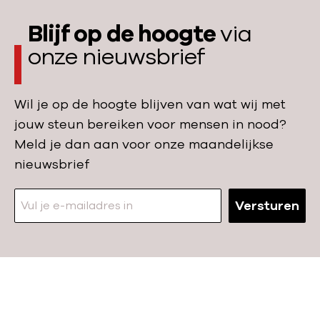
j
e
:
k
Blijf op de hoogte
via
onze nieuwsbrief
a
d
Wil je op de hoogte blijven van wat wij met
v
jouw steun bereiken voor mensen in nood?
i
Meld je dan aan voor onze maandelijkse
nieuwsbrief
e
s
Versturen
?
N