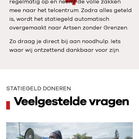
regelmatig op en neemt de volle zakken
mee naar het telcentrum. Zodra alles geteld
is, wordt het statiegeld automatisch
overgemaakt naar Artsen zonder Grenzen.
Zo draag je direct bij aan noodhulp. Iets
waar wij ontzettend dankbaar voor zijn.
STATIEGELD DONEREN
s
Veelgestelde vragen
t
a
t