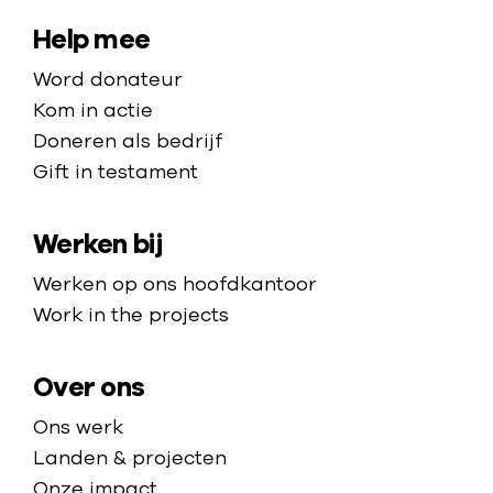
a
a
S
Help mee
r
i
Word donateur
d
t
Kom in actie
e
e
Doneren als bedrijf
h
Gift in testament
m
o
a
m
Werken bij
p
e
p
Werken op ons hoofdkantoor
a
Work in the projects
g
e
Over ons
Ons werk
Landen & projecten
Onze impact