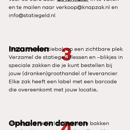
en te mailen naar verkoop@knapzak.nl en
info@statiegeld.nl.
3
Inzamelen
Plaats de donatiebak op een zichtbare plek.
Verzamel de statiegeldflessen en –blikjes in
speciale zakken die je kunt bestellen bij
jouw (dranken)groothandel of leverancier.
Elke zak heeft een label met een barcode
die overeenkomt met jouw locatie
.
4
Ophalen en doneren
Statiegeld Nederland haalt de bakken