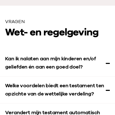
VRAGEN
v
Wet- en regelgeving
r
a
Kan ik nalaten aan mijn kinderen en/of
g
geliefden én aan een goed doel?
e
n
Welke voordelen biedt een testament ten
opzichte van de wettelijke verdeling?
Verandert mijn testament automatisch