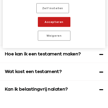
NALATEN
n
Algemene vragen
Zelf instellen
a
Accepteren
l
Waarom is een testament nodig?
a
Weigeren
t
Hoe kan ik een testament maken?
e
n
Wat kost een testament?
Kan ik belastingvrij nalaten?