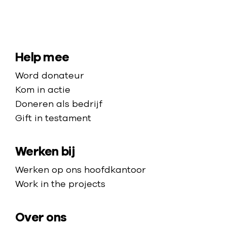
N
a
a
S
Help mee
r
i
Word donateur
d
t
Kom in actie
e
e
Doneren als bedrijf
h
Gift in testament
m
o
a
m
Werken bij
p
e
p
Werken op ons hoofdkantoor
a
Work in the projects
g
e
Over ons