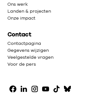
Ons werk
Landen & projecten
Onze impact
Contact
Contactpagina
Gegevens wijzigen
Veelgestelde vragen
Voor de pers
V
o
F
L
I
Y
T
B
l
a
i
n
o
i
l
c
n
s
u
k
u