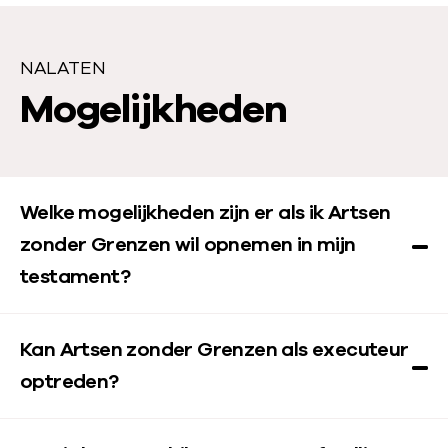
NALATEN
N
Mogelijkheden
a
l
Welke mogelijkheden zijn er als ik Artsen
a
zonder Grenzen wil opnemen in mijn
t
testament?
e
n
Kan Artsen zonder Grenzen als executeur
optreden?