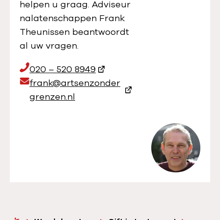
helpen u graag. Adviseur
nalatenschappen Frank
Theunissen beantwoordt
al uw vragen.
T
020 – 520 8949
e
E
frank@artsenzonder
l
m
grenzen.nl
e
a
f
i
o
l
o
a
n
d
n
r
u
e
m
s