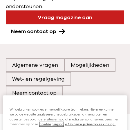
ondersteunen.
Vraag magazine aan
Neem contact op
Algemene vragen
Mogelijkheden
Scroll naar
Scroll naar
Wet- en regelgeving
Scroll naar
Neem contact op
Scroll naar
Wij gebruiken cookies en vergelijkbare technieken. Hiermee kunnen
we oa de website analyseren, het gebruiksgemak vergroten en
advertenties op andere sites en social media personaliseren. Lees hier
meer over op onze
cookiepagina
of in onze privacyverklaring.