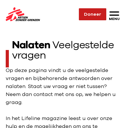
Sla navigatie over
Doneer
N
MENU
a
a
Nalaten
Veelgestelde
r
d
vragen
e
h
Op deze pagina vindt u de veelgestelde
o
vragen en bijbehorende antwoorden over
m
nalaten. Staat uw vraag er niet tussen?
e
Neem dan contact met ons op, we helpen u
p
graag.
a
g
In het Lifeline magazine leest u over onze
e
hulp en de mogelijkheden om ons te