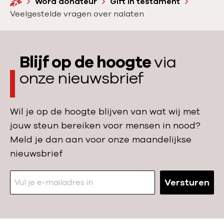
m
:
H
Word donateur
Gift in testament
o
e
Veelgestelde vragen over nalaten
m
r
e
:
Blijf op de hoogte
via
onze nieuwsbrief
Wil je op de hoogte blijven van wat wij met
jouw steun bereiken voor mensen in nood?
Meld je dan aan voor onze maandelijkse
nieuwsbrief
Versturen