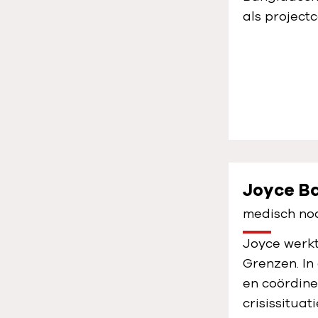
als project
Joyce B
medisch no
Joyce werkt
Grenzen. In
en coördine
crisissituat