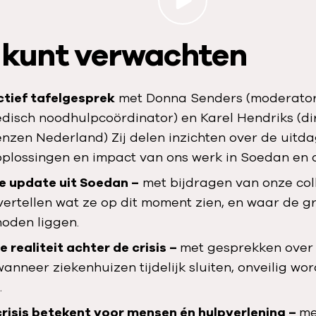
 kunt verwachten
ctief tafelgesprek
met Donna Senders (moderator
disch noodhulpcoördinator) en Karel Hendriks (di
nzen Nederland) Zij delen inzichten over de uitda
oplossingen en impact van ons werk in Soedan en
e update uit Soedan –
met bijdragen van onze coll
 vertellen wat ze op dit moment zien, en waar de g
oden liggen.
de realiteit achter de crisis –
met gesprekken over
nneer ziekenhuizen tijdelijk sluiten, onveilig wor
.
risis betekent voor mensen én hulpverlening –
me