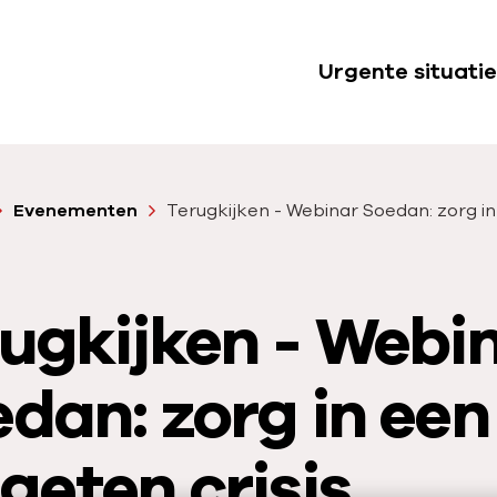
Urgente situatie
S
u
b
n
Evenementen
Terugkijken - Webinar Soedan: zorg i
a
v
i
ugkijken - Webi
g
a
t
dan: zorg in een
i
e
geten crisis
U