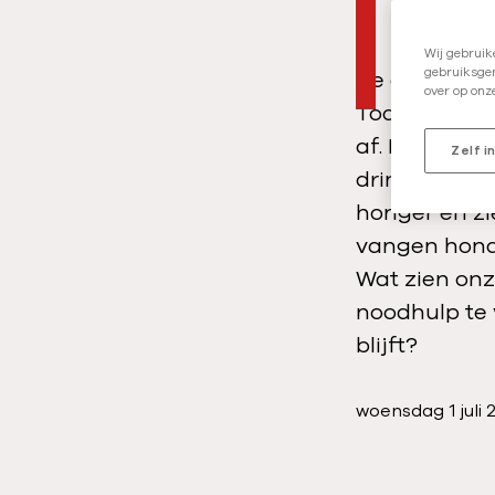
Wij gebruik
gebruiksgem
De afgelopen 
over op onz
Toch speelt 
af. De medis
Zelf i
dringend hul
honger en zi
vangen honde
Wat zien on
noodhulp te 
blijft?
P
woensdag 1 juli 
u
b
l