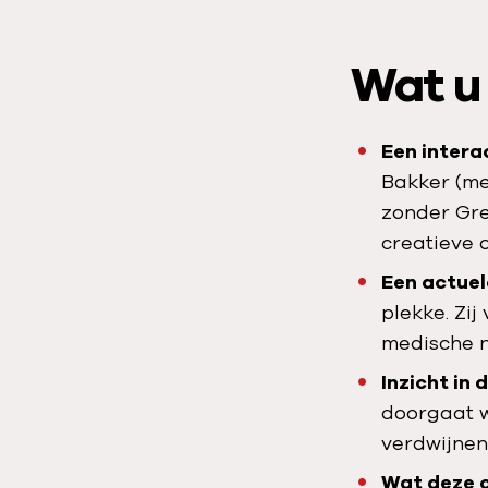
i
d
Wat u
e
o
a
Een intera
f
Bakker (me
s
zonder Gre
p
creatieve 
e
l
Een actuel
e
plekke. Zij
n
medische n
:
Inzicht in 
B
doorgaat wa
e
verdwijnen
k
Wat deze c