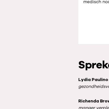
medisch no
Spreke
Lydia Paulino
gezondheidsvo
Richenda Bro
manger verpl