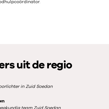
odhulpcoördinator.
rs uit de regio
orlichter in Zuid Soedan
wn
eegkundig team Zuid Soedan