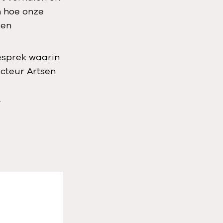
n hoe onze
een
esprek waarin
ecteur Artsen
.