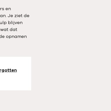
rs en
n. Je ziet de
ulp blijven
 wat dat
u de opnamen
orgotten