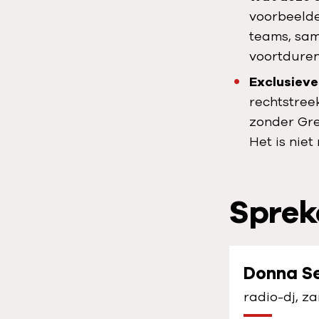
i
voorbeelde
j
teams, sam
k
voortduren
d
Exclusieve
e
rechtstree
v
zonder Gr
i
Het is niet
d
e
o
Sprek
Donna S
radio-dj, z