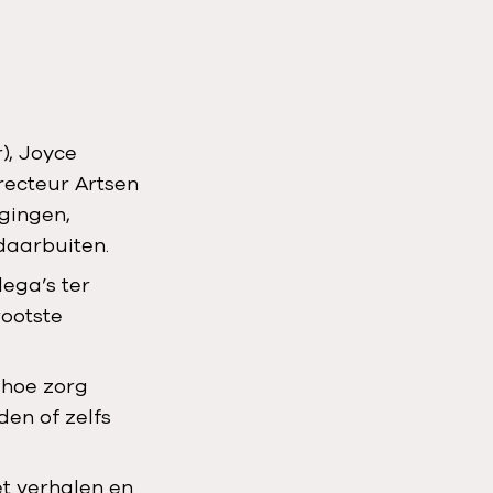
), Joyce
recteur Artsen
gingen,
 daarbuiten.
ega’s ter
rootste
 hoe zorg
den of zelfs
t verhalen en