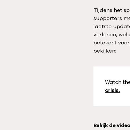
i
Tijdens het s
c
supporters me
a
laatste update
t
verlenen, wel
i
betekent voor
e
d
bekijken:
a
t
u
m
Watch the
:
crisis.
V
Bekijk de vide