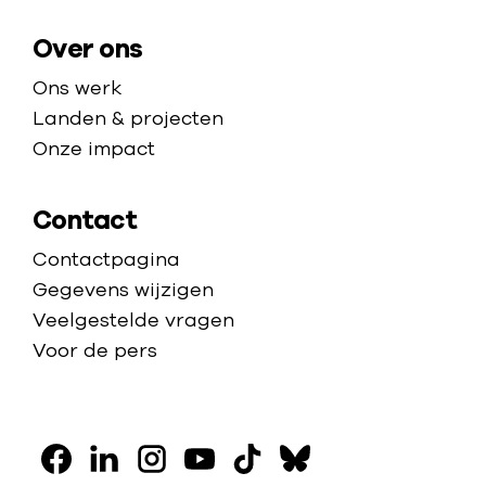
g
k
o
e
Over ons
e
r
n
v
Ons werk
h
l
Landen & projecten
u
u
Onze impact
i
c
s
h
Contact
i
t
Contactpagina
n
e
Gegevens wijzigen
K
l
Veelgestelde vragen
u
i
Voor de pers
n
n
d
g
u
e
V
z
n
r