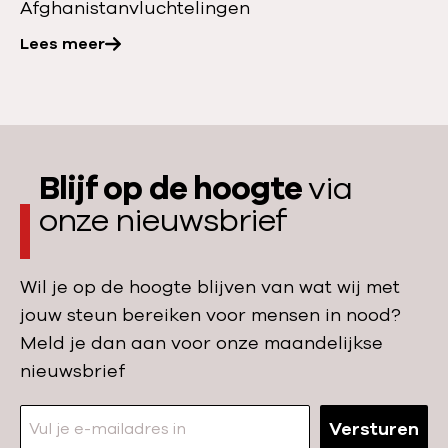
r
Afghanistan
vluchtelingen
g
i
r
h
e
Lees meer
:
a
n
A
n
j
f
i
a
g
s
a
h
t
Blijf op de hoogte
via
r
a
a
onze nieuwsbrief
n
n
n
a
i
,
h
s
Wil je op de hoogte blijven van wat wij met
G
e
t
jouw steun bereiken voor mensen in nood?
a
t
a
Meld je dan aan voor onze maandelijkse
z
b
n
nieuwsbrief
a
o
:
e
m
m
n
Versturen
b
e