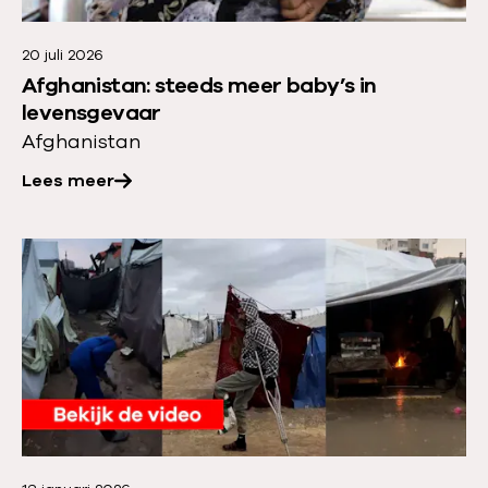
e
r
20 juli 2026
o
Afghanistan: steeds meer baby’s in
v
levensgevaar
e
Afghanistan
r
Lees meer
:
A
f
L
g
e
h
e
a
s
n
m
i
e
s
e
t
r