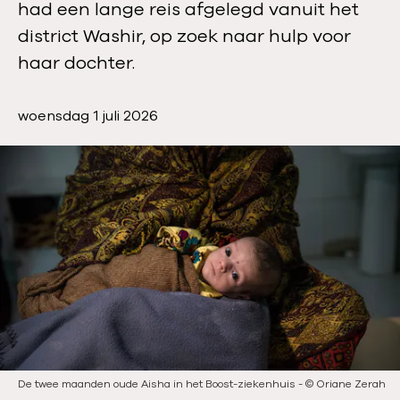
had een lange reis afgelegd vanuit het
district Washir, op zoek naar hulp voor
haar dochter.
P
woensdag 1 juli 2026
u
b
l
i
c
a
t
i
e
d
a
t
De twee maanden oude Aisha in het Boost-ziekenhuis
-
©
Oriane Zerah