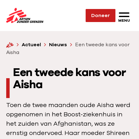
Sla navigatie over
Doneer
N
MENU
a
a
H
Actueel
Nieuws
Een tweede kans voor
r
o
Aisha
d
m
e
e
Een tweede kans voor
h
o
Aisha
m
e
Toen de twee maanden oude Aisha werd
p
opgenomen in het Boost-ziekenhuis in
a
het zuiden van Afghanistan, was ze
g
ernstig ondervoed. Haar moeder Shireen
e