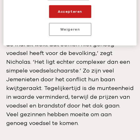
Ondervoeding is al jaren een probleem
in
Accepteren
Jemen. De oorlog, die al bijna 7 jaar duurt,
verergert de situatie. ‘Ondervoeding wordt
Weigeren
soms toegeschreven aan hongersnood, wat
de indruk wekt dat Jemen niet genoeg
voedsel heeft voor de bevolking,’ zegt
Nicholas. ‘Het ligt echter complexer dan een
simpele voedselschaarste.’ Zo zijn veel
Jemenieten door het conflict hun baan
kwijtgeraakt. Tegelijkertijd is de munteenheid
in waarde verminderd, terwijl de prijzen van
voedsel en brandstof door het dak gaan.
Veel gezinnen hebben moeite om aan
genoeg voedsel te komen.