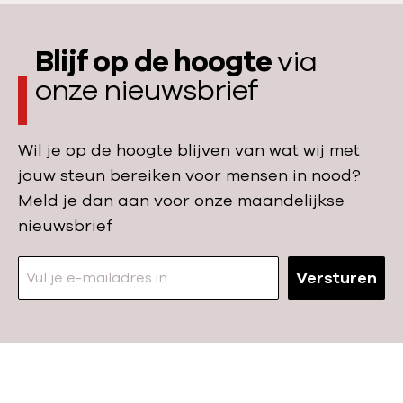
e
m
i
r
e
n
e
Blijf op de hoogte
via
n
J
e
onze nieuwsbrief
:
e
n
a
m
,
a
e
Wil je op de hoogte blijven van wat wij met
v
n
n
jouw steun bereiken voor mensen in nood?
o
t
Meld je dan aan voor onze maandelijkse
o
a
nieuwsbrief
r
l
a
c
Versturen
l
h
m
o
o
l
e
e
d
r
N