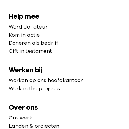
e
a
a
r
p
a
S
Help mee
s
a
r
i
e
Word donateur
t
d
n
t
Kom in actie
i
e
k
e
Doneren als bedrijf
e
h
i
Gift in testament
m
n
o
n
t
a
m
d
e
Werken bij
p
e
e
n
p
Werken op ons hoofdkantoor
r
n
a
Work in the projects
e
e
g
n
e
e
’
Over ons
m
t
Ons werk
s
Landen & projecten