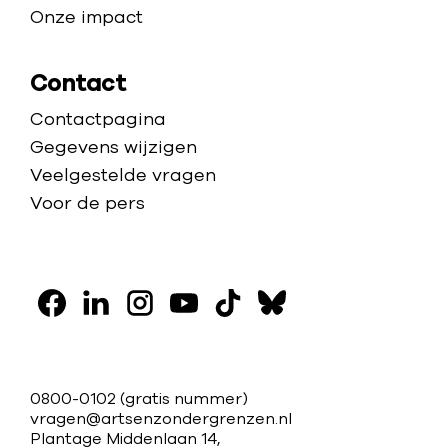
t
Onze impact
e
r
Contact
k
Contactpagina
t
Gegevens wijzigen
o
Veelgestelde vragen
e
Voor de pers
V
o
F
L
I
Y
T
B
l
a
i
n
o
i
l
g
c
n
s
u
k
u
C
0800-0102
(gratis nummer)
o
e
k
t
t
t
e
vragen@artsenzondergrenzen.nl
o
Plantage Middenlaan 14,
b
e
a
u
o
s