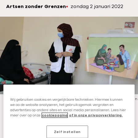
Artsen zonder Grenzen
P
zondag 2 januari 2022
A
u
u
b
t
l
e
i
u
c
r
a
:
t
i
e
d
a
t
Gezondheidsvoorlichter Kafaa praat met moeders in de voedingkliniek van
Wij gebruiken cookies en vergelijkbare technieken. Hiermee kunnen
ons moeder- en kindziekenhuis in Houban, Jemen.
-
©
Nuha Haider
we oa de website analyseren, het gebruiksgemak vergroten en
u
advertenties op andere sites en social media personaliseren. Lees hier
m
meer over op onze
cookiepagina
of in onze privacyverklaring.
Ondervoeding: ‘complexer
:
dan een voedselschaarste’
Zelf instellen