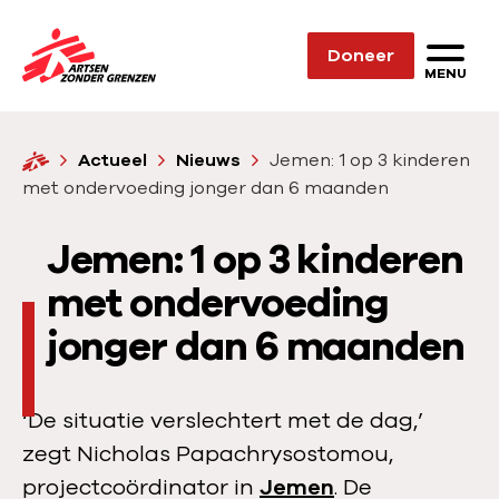
Sla navigatie over
Doneer
N
MENU
a
a
H
Actueel
Nieuws
Jemen: 1 op 3 kinderen
r
o
met ondervoeding jonger dan 6 maanden
d
m
e
e
Jemen: 1 op 3 kinderen
h
o
met ondervoeding
m
jonger dan 6 maanden
e
p
a
‘De situatie verslechtert met de dag,’
g
zegt Nicholas Papachrysostomou,
e
projectcoördinator in
Jemen
. De