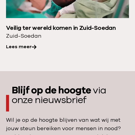
l
e
m
e
e
a
r
r
f
a
Veilig ter wereld komen in Zuid-Soedan
o
d
o
Zuid-Soedan
v
e
m
e
Lees meer
l
z
r
i
i
:
n
c
V
g
h
e
i
h
Blijf op de hoogte
via
i
n
e
l
onze nieuwsbrief
Z
e
i
u
n
g
i
Wil je op de hoogte blijven van wat wij met
g
t
d
jouw steun bereiken voor mensen in nood?
r
e
-