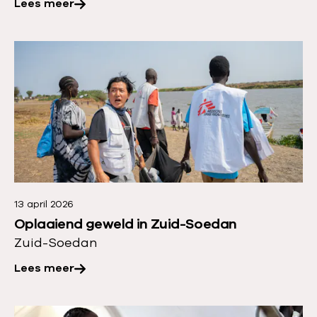
Lees meer
:
N
a
L
3
e
1
e
j
s
a
m
a
e
r
e
s
r
l
13 april 2026
o
Oplaaiend geweld in Zuid-Soedan
u
v
Zuid-Soedan
i
e
t
Lees meer
r
o
:
n
O
L