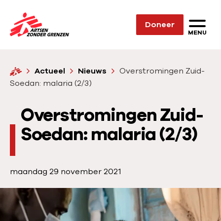
Sla navigatie over
Doneer
N
MENU
a
a
H
Actueel
Nieuws
Overstromingen Zuid-
r
o
Soedan: malaria (2/3)
d
m
e
e
Overstromingen Zuid-
h
o
Soedan: malaria (2/3)
m
e
p
P
maandag 29 november 2021
a
u
b
g
l
e
i