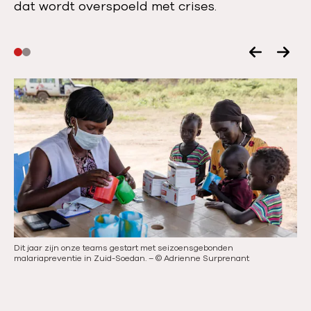
dat wordt overspoeld met crises.
V
V
o
o
r
l
i
g
g
e
e
n
s
d
l
e
i
s
d
l
Dit jaar zijn onze teams gestart met seizoensgebonden
Tot
e
i
malariapreventie in Zuid-Soedan.
–
©
Adrienne Surprenant
pr
d
e