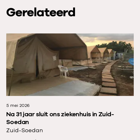
Gerelateerd
L
e
e
s
m
e
e
r
5 mei 2026
o
Na 31 jaar sluit ons ziekenhuis in Zuid-
v
Soedan
e
Zuid-Soedan
r