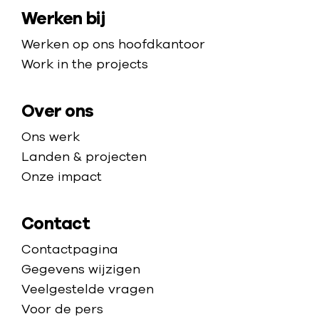
a
m
e
i
Werken bij
p
e
d
d
p
Werken op ons hoofdkantoor
e
-
a
Work in the projects
n
S
g
o
e
Over ons
e
d
Ons werk
a
Landen & projecten
n
Onze impact
Contact
Contactpagina
Gegevens wijzigen
Veelgestelde vragen
Voor de pers