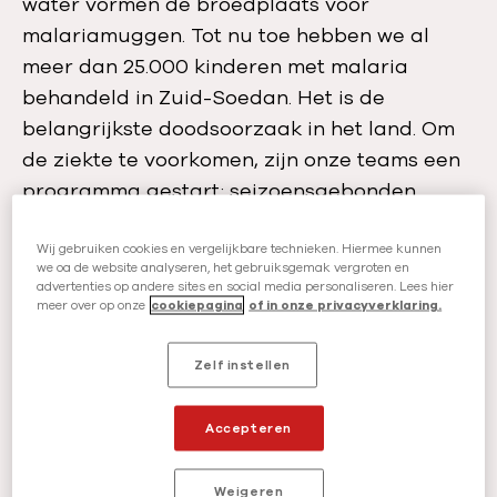
water vormen dé broedplaats voor
malariamuggen. Tot nu toe hebben we al
meer dan 25.000 kinderen met malaria
behandeld in Zuid-Soedan. Het is de
belangrijkste doodsoorzaak in het land. Om
de ziekte te voorkomen, zijn onze teams een
programma gestart: seizoensgebonden
malariapreventie. Lees alles over deze
aanpak.
Wij gebruiken cookies en vergelijkbare technieken. Hiermee kunnen
we oa de website analyseren, het gebruiksgemak vergroten en
advertenties op andere sites en social media personaliseren. Lees hier
meer over op onze
cookiepagina
of in onze privacyverklaring.
Malaria in Zuid-Soedan
Zelf instellen
In Zuid-Soedan zijn 4.064.662
malariagevallen bevestigd in 2019. Meer dan
Accepteren
4.800 daarvan zijn overleden. Toch zouden
deze cijfers in feite de ware ernst van de
Weigeren