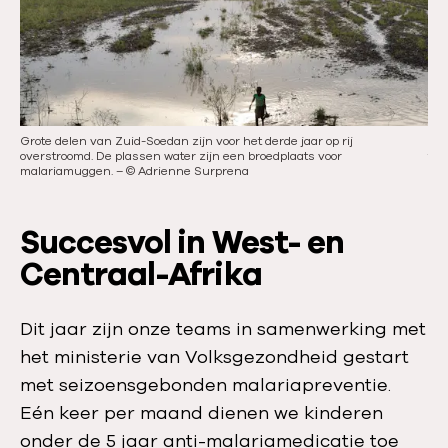
e
n
s
d
l
e
i
s
d
l
Grote delen van Zuid-Soedan zijn voor het derde jaar op rij
In 
e
i
overstroomd. De plassen water zijn een broedplaats voor
toe
malariamuggen.
–
©
Adrienne Surprena
d
e
Succesvol in West- en
Centraal-Afrika
Dit jaar zijn onze teams in samenwerking met
het ministerie van Volksgezondheid gestart
met seizoensgebonden malariapreventie.
Eén keer per maand dienen we kinderen
onder de 5 jaar anti-malariamedicatie toe