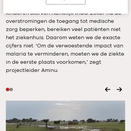
crisis kunnen onderschatten: de meeste
kinderen sterven namelijk thuis. Zeker nu de
overstromingen de toegang tot medische
zorg beperken, bereiken veel patiënten niet
het ziekenhuis. Daarom weten we de exacte
cijfers niet. ‘Om de verwoestende impact van
malaria te verminderen, moeten we de ziekte
in de eerste plaats voorkomen,’ zegt
projectleider Aminu.
V
V
o
o
r
l
i
g
g
e