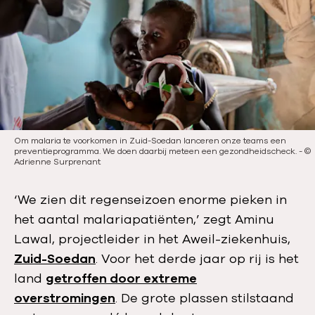
c
a
t
i
e
d
a
t
Om malaria te voorkomen in Zuid-Soedan lanceren onze teams een
preventieprogramma. We doen daarbij meteen een gezondheidscheck.
-
©
u
Adrienne Surprenant
m
:
‘We zien dit regenseizoen enorme pieken in
het aantal malariapatiënten,’ zegt Aminu
Lawal, projectleider in het Aweil-ziekenhuis,
Zuid-Soedan
. Voor het derde jaar op rij is het
land
getroffen door extreme
overstromingen
. De grote plassen stilstaand