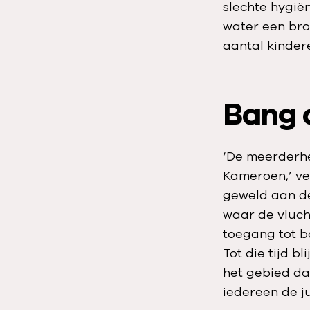
slechte hygië
water een bro
aantal kinder
Bang 
‘De meerderhe
Kameroen,’ ver
geweld aan de
waar de vlucht
toegang tot ba
Tot die tijd b
het gebied da
iedereen de jui