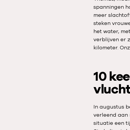
spanningen ho
meer slachtof
steken vrouwe
het water, me
verblijven er
kilometer. On
10 ke
vluch
In augustus b
verleend aan 
situatie een t