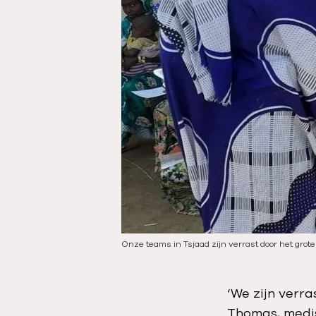
t
u
m
:
Onze teams in Tsjaad zijn verrast door het grot
‘We zijn verra
Thomas, medis