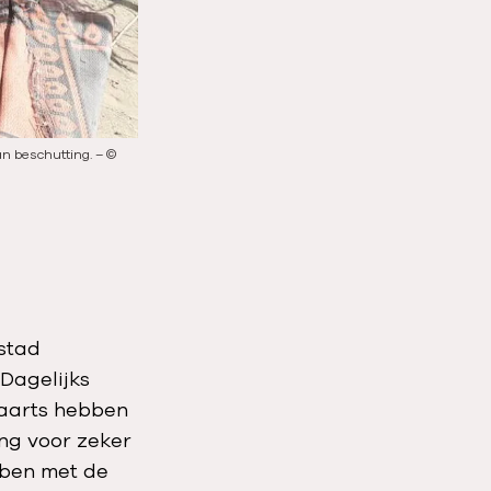
d
e
an beschutting.
–
©
Veruit de meeste vluchtelingen zijn vrouwen en kinder
beschermen.
–
©
MSF
stad
Dagelijks
waarts hebben
ing voor zeker
bben met de