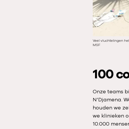
Veel vluchtelingen heb
MSF
100 c
Onze teams bi
N’Djamena. We
houden we zek
we klinieken 
10.000 mensen