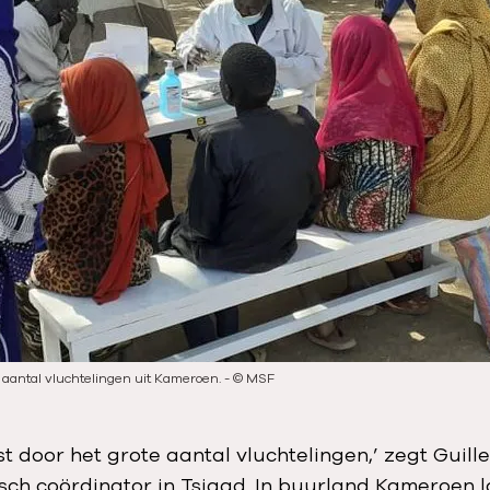
e aantal vluchtelingen uit Kameroen.
-
©
MSF
st door het grote aantal vluchtelingen,’ zegt Guill
ch coördinator in Tsjaad. In buurland Kameroen 