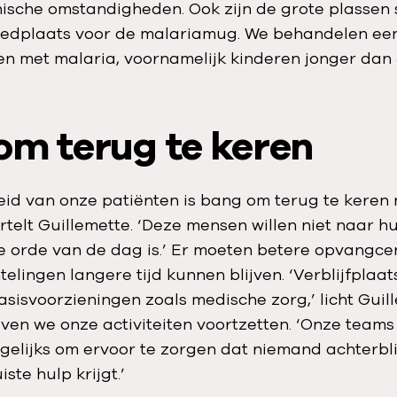
nische omstandigheden. Ook zijn de grote plassen 
edplaats voor de malariamug. We behandelen een
en met malaria, voornamelijk kinderen jonger dan 5
om terug te keren
id van onze patiënten is bang om terug te keren
telt Guillemette. ‘Deze mensen willen niet naar h
 orde van de dag is.’ Er moeten betere opvangc
elingen langere tijd kunnen blijven. ‘Verblijfplaa
sisvoorzieningen zoals medische zorg,’ licht Guill
lijven we onze activiteiten voortzetten. ‘Onze team
gelijks om ervoor te zorgen dat niemand achterbli
ste hulp krijgt.’