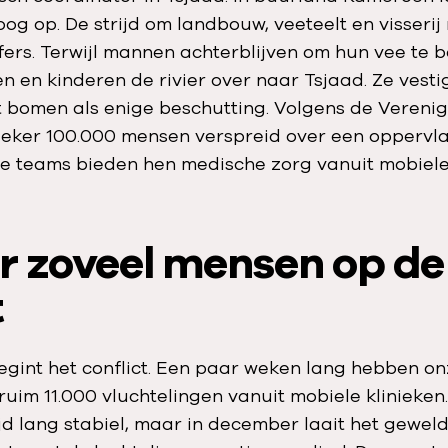
og op. De strijd om landbouw, veeteelt en visseri
fers. Terwijl mannen achterblijven om hun vee te 
n en kinderen de rivier over naar Tsjaad. Ze vesti
t bomen als enige beschutting. Volgens de Vereni
 zeker 100.000 mensen verspreid over een oppervl
ze teams bieden hen medische zorg vanuit mobiele 
er zoveel mensen op de
t
egint het conflict. Een paar weken lang hebben o
ruim 11.000 vluchtelingen vanuit mobiele klinieken
ijd lang stabiel, maar in december laait het gewel