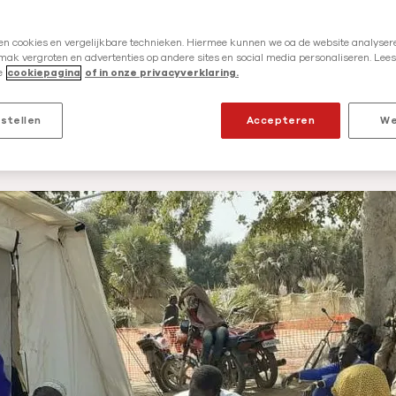
r
g
lopen de spanningen hoog op. Zeker 100.000
en cookies en vergelijkbare technieken. Hiermee kunnen we oa de website analysere
e
ak vergroten en advertenties op andere sites en social media personaliseren. Lees
ar buurland Tsjaad. Onze mobiele teams bied
e
cookiepagina
of in onze privacyverklaring.
n
g.
t
nstellen
Accepteren
We
e
cember 2021
s
i
t
u
a
t
i
e
s