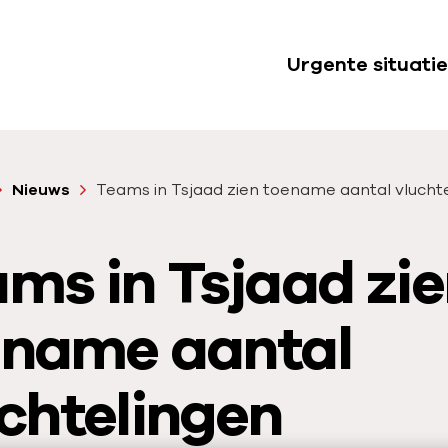
Urgente situatie
S
u
b
n
Nieuws
Teams in Tsjaad zien toename aantal vlucht
a
v
ms in Tsjaad zi
i
g
a
ename aantal
t
i
chtelingen
e
U