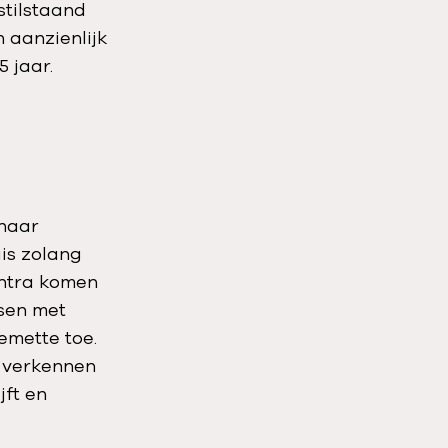
stilstaand
 aanzienlijk
 jaar.
 naar
uis zolang
entra komen
tsen met
emette toe.
s verkennen
jft en