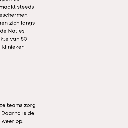
j maakt steeds
beschermen,
gen zich langs
gde Naties
akte van 50
klinieken.
nze teams zorg
. Daarna is de
d weer op.