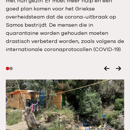
met hun gezin. Er moet meer hulp en een
goed plan komen voor het Griekse
overheidsteam dat de corona-uitbraak op
Samos bestrijdt. De mensen die in
quarantaine worden gehouden moeten
drastisch verbeterd worden, zoals volgens de
internationale coronaprotocollen (COVID-19).
V
V
o
o
r
l
i
g
g
e
e
n
s
d
l
e