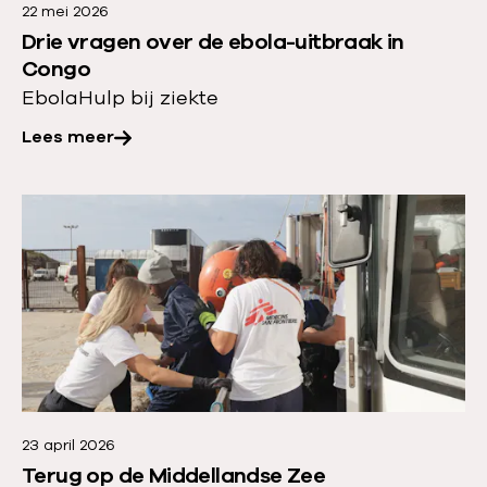
22 mei 2026
o
Drie vragen over de ebola-uitbraak in
v
Congo
e
Ebola
Hulp bij ziekte
r
Lees meer
:
D
r
L
i
e
e
e
v
s
r
m
a
e
g
e
e
r
n
23 april 2026
o
Terug op de Middellandse Zee
o
v