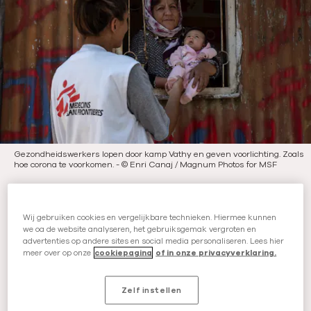
i
c
a
t
i
e
d
a
t
Gezondheidswerkers lopen door kamp Vathy en geven voorlichting. Zoals
hoe corona te voorkomen.
-
©
Enri Canaj / Magnum Photos for MSF
u
m
Mensen met corona in
:
vieze isolatiecontainers
Wij gebruiken cookies en vergelijkbare technieken. Hiermee kunnen
we oa de website analyseren, het gebruiksgemak vergroten en
advertenties op andere sites en social media personaliseren. Lees hier
meer over op onze
cookiepagina
of in onze privacyverklaring.
Veel bewoners van kamp Vathy hebben onze
gezondheidswerkers verteld dat zij liever
Zelf instellen
niet naar de legerartsen in het kamp gaan.