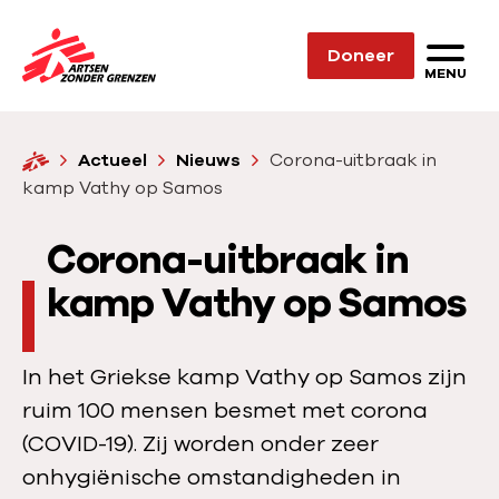
Sla navigatie over
Doneer
N
MENU
a
a
H
Actueel
Nieuws
Corona-uitbraak in
r
o
kamp Vathy op Samos
d
m
e
e
Corona-uitbraak in
h
o
kamp Vathy op Samos
m
e
In het Griekse kamp Vathy op Samos zijn
p
ruim 100 mensen besmet met corona
a
(COVID-19). Zij worden onder zeer
g
onhygiënische omstandigheden in
e