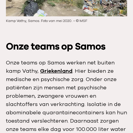
i
s
d
l
Kamp Vathy, Samos. Foto van mei 2020.
–
©
MSF
Hul
e
i
–
d
e
Onze teams op Samos
Onze teams op Samos werken net buiten
kamp Vathy,
Griekenland
. Hier bieden ze
medische en psychische zorg. Onder onze
patiënten zijn mensen met psychische
problemen, zwangere vrouwen en
slachtoffers van verkrachting. Isolatie in de
abominabele quarantainecontainers kan hun
toestand verslechteren. Daarnaast zorgen
onze teams elke dag voor 100.000 liter water