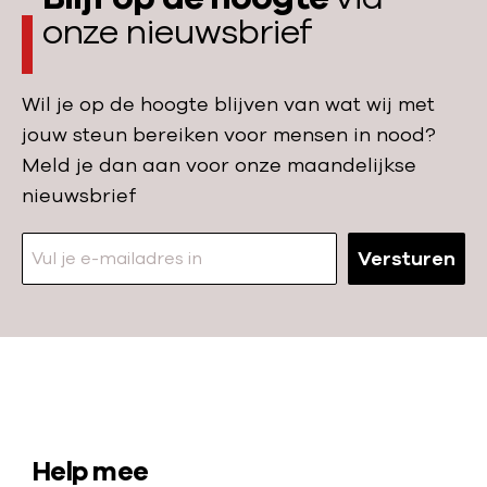
a
e
onze nieuwsbrief
e
o
d
r
p
e
k
L
Wil je op de hoogte blijven van wat wij met
n
l
e
jouw steun bereiken voor mensen in nood?
a
e
s
Meld je dan aan voor onze maandelijkse
a
i
b
nieuwsbrief
n
n
o
v
e
s
Versturen
l
n
u
d
c
e
h
k
t
a
N
e
n
a
l
s
a
S
Help mee
i
o