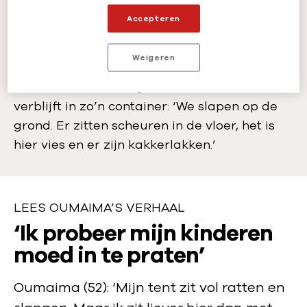
Ze zijn bang dat ze ook in vieze
Accepteren
isolatiecontainers worden opgesloten. In de
isolatiecontainers slapen veel mensen op de
Weigeren
grond, vaak zonder matras. Hanan Khider,
drie maanden zwanger en astmatisch,
verblijft in zo’n container: ‘We slapen op de
grond. Er zitten scheuren in de vloer, het is
hier vies en er zijn kakkerlakken.’
LEES OUMAIMA’S VERHAAL
L
‘Ik probeer mijn kinderen
e
moed in te praten’
e
Oumaima (52): ‘Mijn tent zit vol ratten en
s