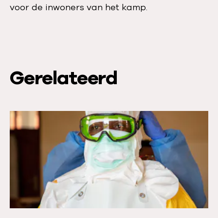
voor de inwoners van het kamp.
Gerelateerd
L
e
e
s
m
e
e
r