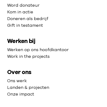
r
i
n
Word donateur
p
d
g
t
Kom in actie
b
e
e
e
Doneren als bedrijf
l
h
n
Gift in testament
i
m
o
j
a
m
v
Werken bij
p
e
e
p
Werken op ons hoofdkantoor
n
a
Work in the projects
d
g
e
e
Over ons
p
s
Ons werk
y
Landen & projecten
c
Onze impact
h
i