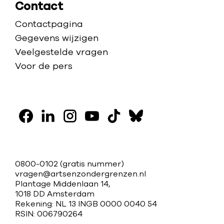
Contact
s
Contactpagina
c
Gegevens wijzigen
h
Veelgestelde vragen
e
Voor de pers
k
l
a
V
c
h
o
F
L
I
Y
T
B
t
l
a
i
n
o
i
l
e
g
c
n
s
u
k
u
C
0800-0102
(gratis nummer)
n
o
e
k
t
t
t
e
vragen@artsenzondergrenzen.nl
o
’
Plantage Middenlaan 14,
b
e
a
u
o
s
n
n
1018 DD Amsterdam
o
d
g
b
k
k
s
Rekening: NL 13 INGB 0000 0040 54
t
o
i
r
e
y
RSIN: 006790264