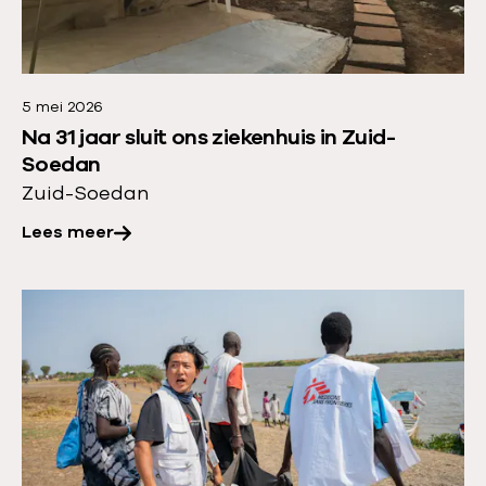
a
e
l
e
e
r
n
5 mei 2026
o
Na 31 jaar sluit ons ziekenhuis in Zuid-
v
Soedan
e
Zuid-Soedan
r
Lees meer
:
N
a
L
3
e
1
e
j
s
a
m
a
e
r