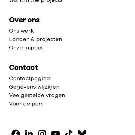
Work in the projects
g
g
i
e
Over ons
n
Z
Ons werk
u
Landen & projecten
i
Onze impact
d
-
Contact
S
Contactpagina
o
Gegevens wijzigen
e
Veelgestelde vragen
d
Voor de pers
a
n
V