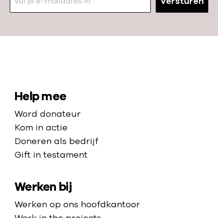
d
Versturen
o
a
p
n
d
e
k
N
r
a
a
a
S
Help mee
a
r
i
Word donateur
m
d
t
Kom in actie
a
e
e
Doneren als bedrijf
f
h
Gift in testament
d
m
o
e
a
m
l
Werken bij
p
e
i
p
Werken op ons hoofdkantoor
n
a