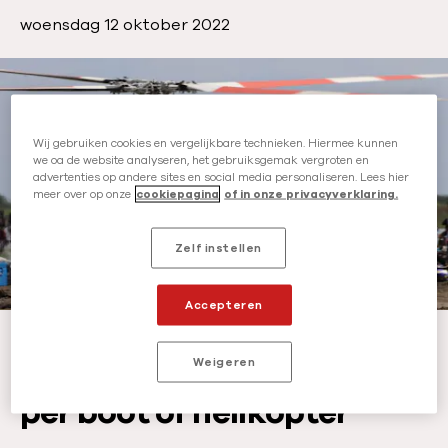
P
woensdag 12 oktober 2022
u
b
l
i
Wij gebruiken cookies en vergelijkbare technieken. Hiermee kunnen
c
we oa de website analyseren, het gebruiksgemak vergroten en
a
advertenties op andere sites en social media personaliseren. Lees hier
meer over op onze
cookiepagina
of in onze privacyverklaring.
t
i
e
Zelf instellen
d
a
Accepteren
t
Foto: Artsen zonder Grenzen | Samir Bol
-
©
AzG
u
Weigeren
Mensen alleen bereikbaar
m
:
per boot of helikopter