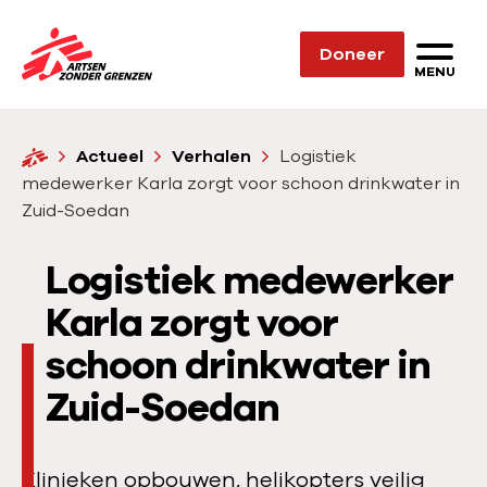
Sla navigatie over
Doneer
N
MENU
a
a
H
Actueel
Verhalen
Logistiek
r
o
medewerker Karla zorgt voor schoon drinkwater in
d
m
Zuid-Soedan
e
e
h
Logistiek medewerker
o
Karla zorgt voor
m
e
schoon drinkwater in
p
Zuid-Soedan
a
g
e
Klinieken opbouwen, helikopters veilig