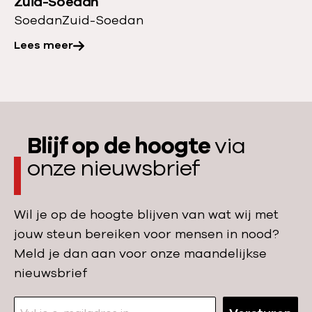
g
Zuid-Soedan
v
i
e
Soedan
Zuid-Soedan
e
s
w
Lees meer
r
i
e
:
n
l
E
Z
d
e
u
i
n
i
n
Blijf op de hoogte
via
n
d
Z
onze nieuwsbrief
o
-
u
o
S
i
d
o
Wil je op de hoogte blijven van wat wij met
d
g
e
jouw steun bereiken voor mensen in nood?
-
e
d
Meld je dan aan voor onze maandelijkse
S
v
a
nieuwsbrief
o
a
n
e
l