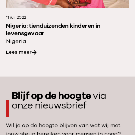
e
e
g
d
r
a
i
11 juli 2022
o
a
Nigeria: tienduizenden kinderen in
n
v
n
levensgevaar
g
e
t
Nigeria
s
r
a
c
Lees meer
:
l
r
N
k
i
i
i
s
g
n
i
e
d
Blijf op de hoogte
via
s
r
e
i
onze nieuwsbrief
i
r
n
a
e
N
:
n
Wil je op de hoogte blijven van wat wij met
i
t
m
jouw steun bereiken voor mensen in nood?