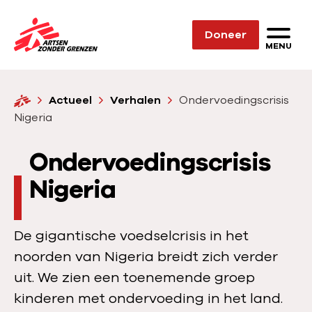
Sla navigatie over
Doneer
N
MENU
a
a
H
Actueel
Verhalen
Ondervoedingscrisis
r
o
Nigeria
d
m
e
e
Ondervoedingscrisis
h
o
Nigeria
m
e
De gigantische voedselcrisis in het
p
noorden van Nigeria breidt zich verder
a
uit. We zien een toenemende groep
g
kinderen met ondervoeding in het land.
e