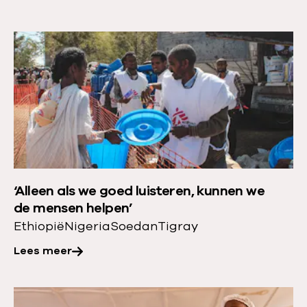
L
e
e
s
m
e
e
r
‘Alleen als we goed luisteren, kunnen we
o
de mensen helpen’
v
Ethiopië
Nigeria
Soedan
Tigray
e
Lees meer
r
:
‘
L