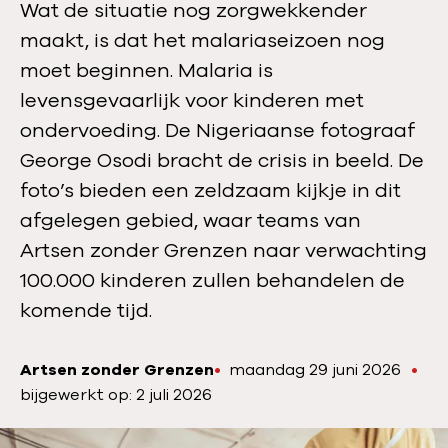
Wat de situatie nog zorgwekkender
maakt, is dat het malariaseizoen nog
moet beginnen. Malaria is
levensgevaarlijk voor kinderen met
ondervoeding. De Nigeriaanse fotograaf
George Osodi bracht de crisis in beeld. De
foto’s bieden een zeldzaam kijkje in dit
afgelegen gebied, waar teams van
Artsen zonder Grenzen naar verwachting
100.000 kinderen zullen behandelen de
komende tijd.
Artsen zonder Grenzen
P
maandag 29 juni 2026
A
bijgewerkt op: 2 juli 2026
u
u
b
t
l