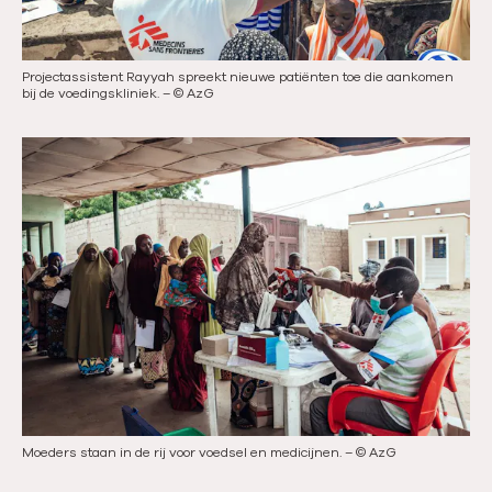
Projectassistent Rayyah spreekt nieuwe patiënten toe die aankomen
bij de voedingskliniek.
–
©
AzG
Moeders staan in de rij voor voedsel en medicijnen.
–
©
AzG