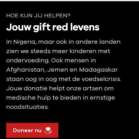
HOE KUN JIJ HELPEN?
H
Jouw gift red levens
o
In Nigeria, maar ook in andere landen
e
zien we steeds meer kinderen met
k
ondervoeding. Ook mensen in
u
Afghanistan, Jemen en Madagaskar
n
staan oog in oog met de voedselcrisis.
j
Jouw donatie helpt onze artsen om
i
medische hulp te bieden in ernstige
j
noodsituaties.
h
e
Doneer nu
l