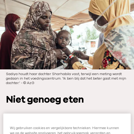
e
i
u
c
r
a
:
t
i
e
d
a
t
u
Sadiya houdt haar dochter Sharhabila vast, terwijl een meting wordt
gedaan in het voedingscentrum. 'Ik ben blij dat het beter gaat met mijn
m
dochter.'
-
©
AzG
:
Niet genoeg eten
In
Nigeria
is het ‘hongerseizoen’ net
begonnen. Dit is een jaarlijks terugkerende
Wij gebruiken cookies en vergelijkbare technieken. Hiermee kunnen
periode waarin de voedselvoorraden
we oa de website analyseren, het gebruiksgemak vergroten en