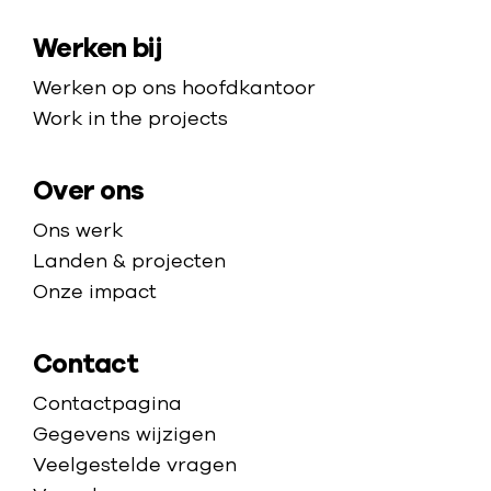
n
e
a
m
o
r
Werken bij
p
e
p
e
p
Werken op ons hoofdkantoor
h
n
a
Work in the projects
e
i
g
t
n
e
s
Over ons
l
p
e
Ons werk
e
v
Landen & projecten
l
e
Onze impact
n
s
Contact
g
Contactpagina
e
Gegevens wijzigen
v
Veelgestelde vragen
a