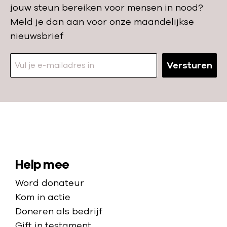
d
jouw steun bereiken voor mensen in nood?
h
d
e
Meld je dan aan voor onze maandelijkse
u
g
r
nieuwsbrief
i
e
G
s
w
r
Versturen
i
e
e
n
l
n
Z
d
z
u
i
e
i
n
n
N
d
Z
e
a
-
u
n
a
S
Help mee
S
i
h
r
i
o
d
Word donateur
o
d
e
t
-
Kom in actie
e
e
d
e
S
Doneren als bedrijf
k
h
a
o
Gift in testament