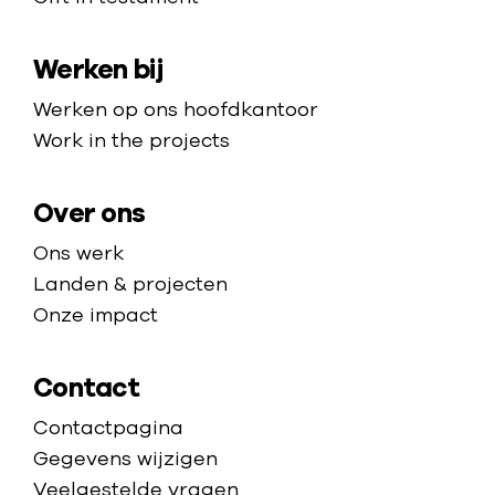
m
u
o
n
e
a
n
m
d
Werken bij
p
j
e
a
i
p
Werken op ons hoofdkantoor
n
j
a
Work in the projects
h
g
e
e
Over ons
l
Ons werk
p
Landen & projecten
e
Onze impact
n
?
Contact
Contactpagina
Gegevens wijzigen
Veelgestelde vragen