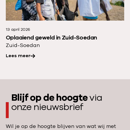
w
a
e
a
r
e
t
s
r
d
l
13 april 2026
o
o
Oplaaiend geweld in Zuid-Soedan
u
v
e
Zuid-Soedan
i
e
t
t
Lees meer
r
A
o
:
r
n
O
t
s
p
s
z
l
e
i
Blijf op de hoogte
via
a
n
e
onze nieuwsbrief
a
z
k
i
o
e
e
n
Wil je op de hoogte blijven van wat wij met
n
n