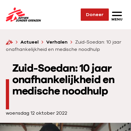
Sla navigatie over
Doneer
N
MENU
a
a
H
Actueel
Verhalen
Zuid-Soedan: 10 jaar
r
o
onafhankelijkheid en medische noodhulp
d
m
e
e
Zuid-Soedan: 10 jaar
h
o
onafhankelijkheid en
m
medische noodhulp
e
p
a
P
woensdag 12 oktober 2022
g
u
e
b