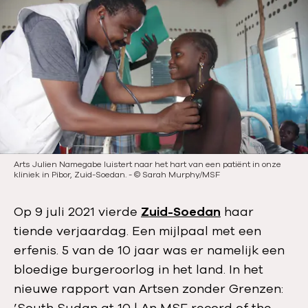
l
i
c
a
t
i
e
d
a
t
Arts Julien Namegabe luistert naar het hart van een patiënt in onze
kliniek in Pibor, Zuid-Soedan.
-
©
Sarah Murphy/MSF
u
m
Op 9 juli 2021 vierde
Zuid-Soedan
haar
:
tiende verjaardag. Een mijlpaal met een
erfenis. 5 van de 10 jaar was er namelijk een
bloedige burgeroorlog in het land. In het
nieuwe rapport van Artsen zonder Grenzen: