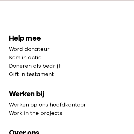
N
a
a
S
Help mee
r
i
Word donateur
d
t
Kom in actie
e
e
Doneren als bedrijf
h
Gift in testament
m
o
a
m
Werken bij
p
e
p
Werken op ons hoofdkantoor
a
Work in the projects
g
e
Over ons