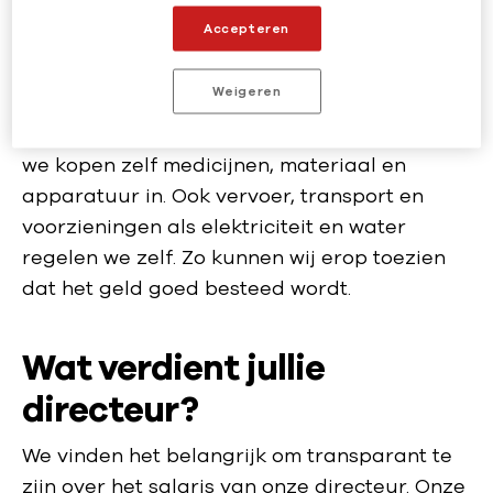
Accepteren
Artsen zonder Grenzen werkt onafhankelijk.
Wij bepalen zelf waar, aan wie en hoe wij
Weigeren
onze hulp verlenen. De hulpprojecten worden
uitgevoerd met onze eigen medewerkers en
we kopen zelf medicijnen, materiaal en
apparatuur in. Ook vervoer, transport en
voorzieningen als elektriciteit en water
regelen we zelf. Zo kunnen wij erop toezien
dat het geld goed besteed wordt.
Wat verdient jullie
directeur?
We vinden het belangrijk om transparant te
zijn over het salaris van onze directeur. Onze