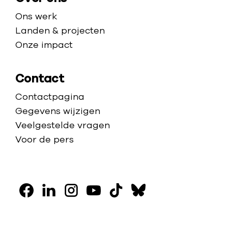
Ons werk
Landen & projecten
Onze impact
Contact
Contactpagina
Gegevens wijzigen
Veelgestelde vragen
Voor de pers
V
o
F
L
I
Y
T
B
l
a
i
n
o
i
l