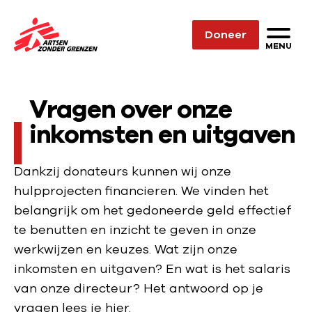
Sla navigatie over
Doneer
N
MENU
a
a
Vragen over onze
r
d
inkomsten en uitgaven
e
h
Dankzij donateurs kunnen wij onze
o
hulpprojecten financieren. We vinden het
m
belangrijk om het gedoneerde geld effectief
e
te benutten en inzicht te geven in onze
p
werkwijzen en keuzes. Wat zijn onze
a
inkomsten en uitgaven? En wat is het salaris
g
van onze directeur? Het antwoord op je
e
vragen lees je hier.