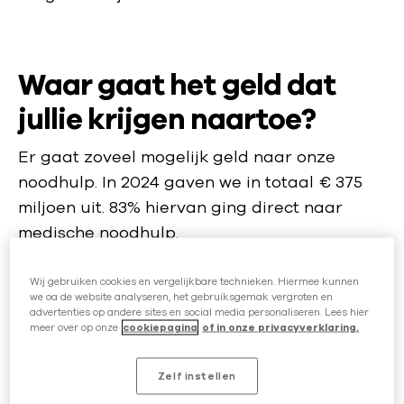
Waar gaat het geld dat
jullie krijgen naartoe?
Er gaat zoveel mogelijk geld naar onze
noodhulp. In 2024 gaven we in totaal € 375
miljoen uit. 83% hiervan ging direct naar
medische noodhulp.
Wij gebruiken cookies en vergelijkbare technieken. Hiermee kunnen
Hoe zorgen jullie ervoor
we oa de website analyseren, het gebruiksgemak vergroten en
advertenties op andere sites en social media personaliseren. Lees hier
dat het geld dat jullie van
meer over op onze
cookiepagina
of in onze privacyverklaring.
donateurs krijgen goed
Zelf instellen
terecht komt?