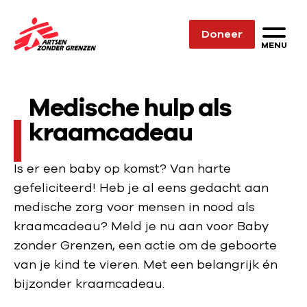
Sla navigatie over
Doneer
N
MENU
a
a
Medische hulp als
r
d
kraamcadeau
e
h
Is er een baby op komst? Van harte
o
gefeliciteerd! Heb je al eens gedacht aan
m
medische zorg voor mensen in nood als
e
kraamcadeau? Meld je nu aan voor Baby
p
zonder Grenzen, een actie om de geboorte
a
van je kind te vieren. Met een belangrijk én
g
bijzonder kraamcadeau.
e