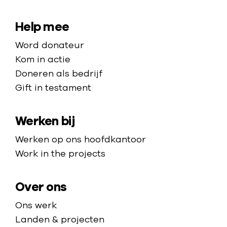
a
a
S
Help mee
r
i
Word donateur
d
t
Kom in actie
e
e
Doneren als bedrijf
h
Gift in testament
m
o
a
m
Werken bij
p
e
p
Werken op ons hoofdkantoor
a
Work in the projects
g
e
Over ons
Ons werk
Landen & projecten