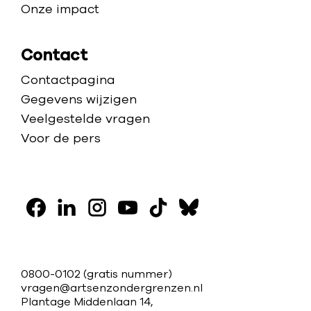
Onze impact
Contact
Contactpagina
Gegevens wijzigen
Veelgestelde vragen
Voor de pers
V
o
F
L
I
Y
T
B
l
a
i
n
o
i
l
g
c
n
s
u
k
u
C
0800-0102
(gratis nummer)
o
e
k
t
t
t
e
vragen@artsenzondergrenzen.nl
o
Plantage Middenlaan 14,
b
e
a
u
o
s