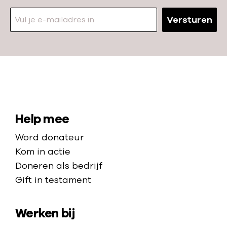
Versturen
N
a
a
S
Help mee
r
i
Word donateur
d
t
Kom in actie
e
e
Doneren als bedrijf
h
Gift in testament
m
o
a
m
Werken bij
p
e