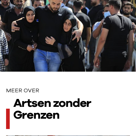
MEER OVER
M
Artsen zonder
e
Grenzen
e