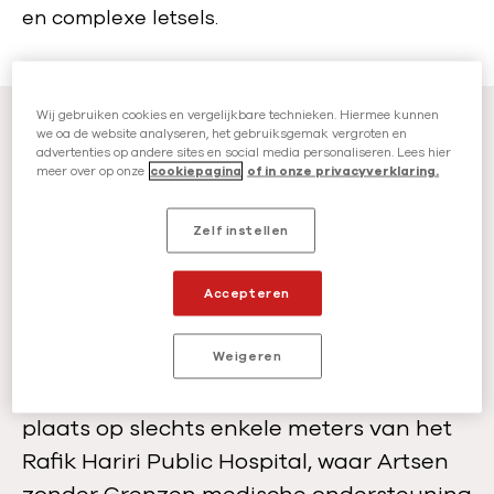
en complexe letsels.
Wij gebruiken cookies en vergelijkbare technieken. Hiermee kunnen
we oa de website analyseren, het gebruiksgemak vergroten en
Dodelijke aanval op
advertenties op andere sites en social media personaliseren. Lees hier
meer over op onze
cookiepagina
of in onze privacyverklaring.
woonwijk in Beiroet
Zelf instellen
Een luchtaanval op een dichtbevolkte
woonwijk in de Libanese hoofdstad
Accepteren
Beiroet heeft begin april geleid tot zeker
vijf doden, waaronder een 15-jarig meisje
Weigeren
en tientallen gewonden. De aanval vond
plaats op slechts enkele meters van het
Rafik Hariri Public Hospital, waar Artsen