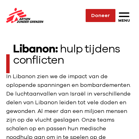
Sla navigatie over
Doneer
N
MENU
a
a
Libanon:
hulp tijdens
r
d
conflicten
e
h
In Libanon zien we de impact van de
o
oplopende spanningen en bombardementen.
m
De luchtaanvallen van Israël in verschillende
e
delen van Libanon leiden tot vele doden en
p
gewonden. Al meer dan een miljoen mensen
a
zijn op de vlucht geslagen. Onze teams
g
schalen op en passen hun medische
e
noodhulp aan om in te spelen op de