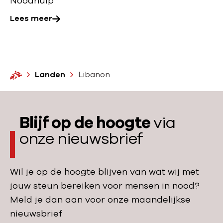
Noodhulp
v
e
Lees meer
r
:
N
o
H
Landen
Libanon
o
o
m
d
e
h
Blijf op de hoogte
via
u
onze nieuwsbrief
l
p
Wil je op de hoogte blijven van wat wij met
jouw steun bereiken voor mensen in nood?
Meld je dan aan voor onze maandelijkse
nieuwsbrief