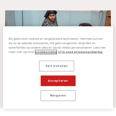
l
r
o
:
L
g
H
e
&
u
e
c
l
s
o
p
Wij gebruiken cookies en vergelijkbare technieken. Hiermee kunnen
m
n
we oa de website analyseren, het gebruiksgemak vergroten en
b
advertenties op andere sites en social media personaliseren. Lees hier
e
f
meer over op onze
cookiepagina
of in onze privacyverklaring.
i
e
l
j
r
i
Zelf instellen
n
Hulp bij ziektes
o
c
a
Hulp bij ziekte
v
t
Accepteren
t
e
Lees meer
u
r
Weigeren
u
:
r
H
r
u