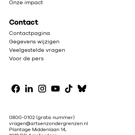
Onze impact
Contact
Contactpagina
Gegevens wijzigen
Veelgestelde vragen
Voor de pers
V
o
F
L
I
Y
T
B
l
a
i
n
o
i
l
g
c
n
s
u
k
u
C
0800-0102
(gratis nummer)
o
e
k
t
t
t
e
vragen@artsenzondergrenzen.nl
o
Plantage Middenlaan 14,
b
e
a
u
o
s
n