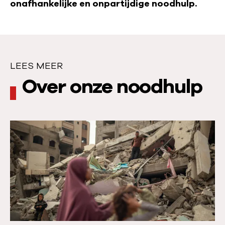
onafhankelijke en onpartijdige noodhulp.
LEES MEER
L
Over onze noodhulp
e
e
L
s
e
e
m
s
e
m
e
e
e
r