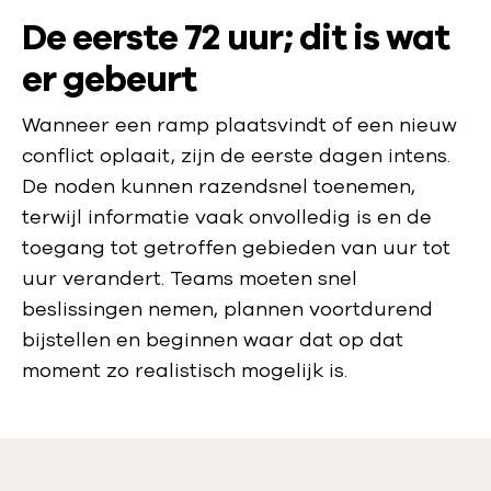
a
De eerste 72 uur; dit is wat
l
m
p
er gebeurt
p
b
e
i
Wanneer een ramp plaatsvindt of een nieuw
n
j
conflict oplaait, zijn de eerste dagen intens.
z
De noden kunnen razendsnel toenemen,
i
terwijl informatie vaak onvolledig is en de
e
toegang tot getroffen gebieden van uur tot
k
uur verandert. Teams moeten snel
t
beslissingen nemen, plannen voortdurend
e
bijstellen en beginnen waar dat op dat
s
moment zo realistisch mogelijk is.