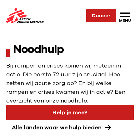
Sla navigatie over
Doneer
N
MENU
a
a
Noodhulp
r
d
e
Bij rampen en crises komen wij meteen in
h
actie. Die eerste 72 uur zijn cruciaal. Hoe
o
zetten wij acute zorg op? En bij welke
m
rampen en crises kwamen wij in actie? Een
e
overzicht van onze noodhulp.
p
Help je mee?
a
g
Alle landen waar we hulp bieden
e