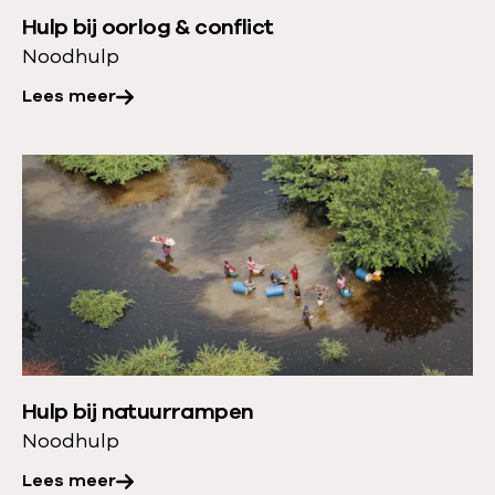
r
Hulp bij oorlog & conflict
o
Noodhulp
v
e
Lees meer
r
:
L
H
e
u
e
l
s
p
m
b
e
i
e
j
r
o
Hulp bij natuurrampen
o
o
Noodhulp
v
r
e
Lees meer