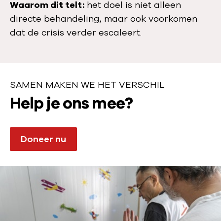
Waarom dit telt:
het doel is niet alleen
directe behandeling, maar ook voorkomen
dat de crisis verder escaleert.
SAMEN MAKEN WE HET VERSCHIL
S
Help je ons mee?
a
m
Doneer nu
e
n
m
a
k