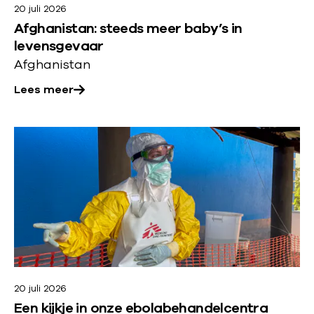
t
20 juli 2026
o
i
v
Afghanistan: steeds meer baby’s in
v
n
levensgevaar
i
e
D
Afghanistan
n
r
u
d
Lees meer
:
i
i
A
n
n
f
L
k
g
g
e
e
r
h
e
r
i
a
s
k
j
n
m
e
k
i
e
s
e
t
r
a
20 juli 2026
o
Een kijkje in onze ebolabehandelcentra
n
v