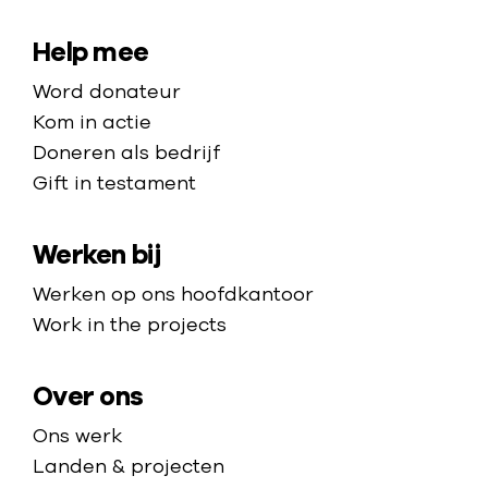
a
a
S
Help mee
r
i
Word donateur
d
t
Kom in actie
e
e
Doneren als bedrijf
h
Gift in testament
m
o
a
m
Werken bij
p
e
p
Werken op ons hoofdkantoor
a
Work in the projects
g
e
Over ons
Ons werk
Landen & projecten