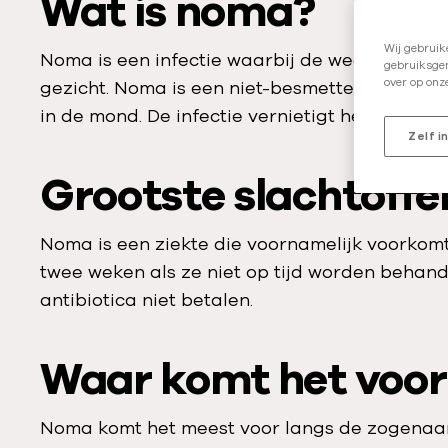
Wat is noma?
Wij gebruik
Noma is een infectie waarbij de weefsels in en
gebruiksgem
over op onz
gezicht. Noma is een niet-besmettelijke bacte
in de mond. De infectie vernietigt het bot en 
Zelf i
Grootste slachtoffe
Noma is een ziekte die voornamelijk voorkomt 
twee weken als ze niet op tijd worden behand
antibiotica niet betalen.
Waar komt het voor
Noma komt het meest voor langs de zogenaamd