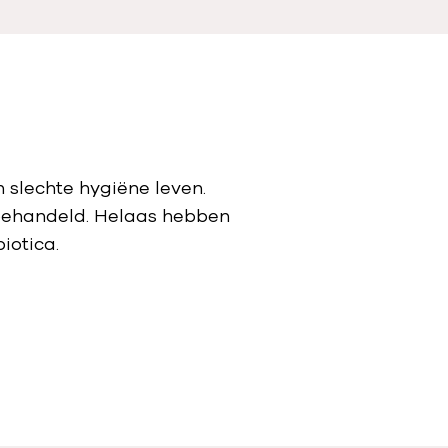
 slechte hygiëne leven.
n behandeld. Helaas hebben
iotica.