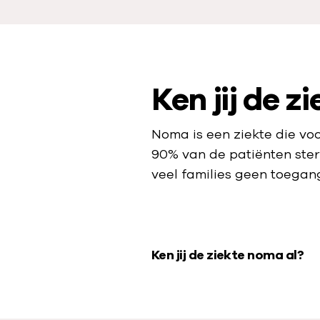
Ken jij de z
Noma is een ziekte die vo
90% van de patiënten ster
veel families geen toegang
V
Ken jij de ziekte noma al?
i
d
e