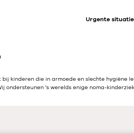
Urgente situatie
S
u
b
?
n
a
v
i
bij kinderen die in armoede en slechte hygiëne leve
g
Wij ondersteunen ’s werelds enige noma-kinderziek
a
t
i
e
U