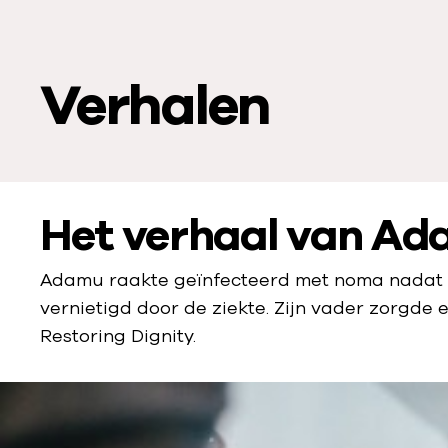
o
a
f
Verhalen
s
p
e
l
e
Het verhaal van A
n
:
Adamu raakte geïnfecteerd met noma nadat hi
K
vernietigd door de ziekte. Zijn vader zorgde
e
Restoring Dignity.
n
j
i
j