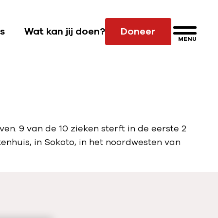
s
Wat kan jij doen?
Doneer
MENU
S
u
b
n
a
v
i
n. 9 van de 10 zieken sterft in de eerste 2
g
enhuis, in Sokoto, in het noordwesten van
a
t
i
e
W