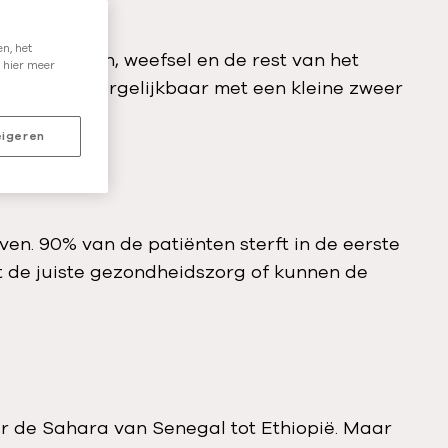
a
t
n, het
igt de botten, weefsel en de rest van het
k
 hier meer
 tandvlees, vergelijkbaar met een kleine zweer
a
.
n
igeren
j
i
j
d
ven. 90% van de patiënten sterft in de eerste
o
t de juiste gezondheidszorg of kunnen de
e
n
?
r de Sahara van Senegal tot Ethiopië. Maar