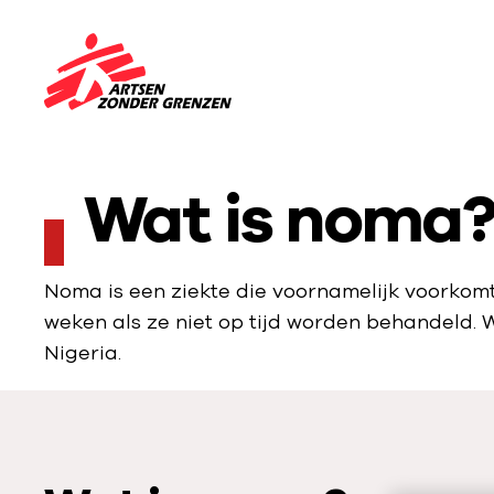
Sla navigatie over
N
a
a
r
Wat is noma
d
e
h
Noma is een ziekte die voornamelijk voorkomt 
o
weken als ze niet op tijd worden behandeld. 
m
Nigeria.
e
p
a
g
e