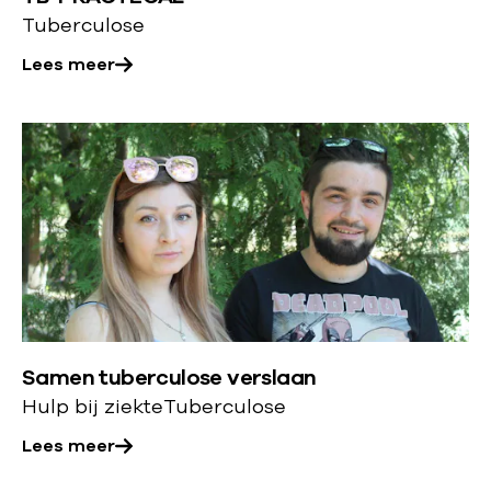
e
Tuberculose
r
Lees meer
:
U
p
L
d
e
a
e
t
s
e
m
i
e
n
e
5
r
p
Samen tuberculose verslaan
o
u
Hulp bij ziekte
Tuberculose
v
n
e
Lees meer
t
r