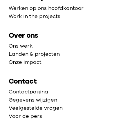
p
p
e
Werken op ons hoofdkantoor
a
t
Work in the projects
g
u
e
b
Over ons
e
Ons werk
r
Landen & projecten
c
Onze impact
u
l
Contact
o
s
Contactpagina
e
Gegevens wijzigen
Veelgestelde vragen
Voor de pers