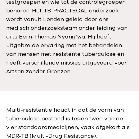
e
testgroepen en wie tot de controlegroepen
V
behoren. Het TB-PRACTECAL onderzoek
N
wordt vanuit Londen geleid door ons
-
medisch onderzoeksteam onder leiding van
c
arts Bern-Thomas Nyang’wa. Hij heeft
o
uitgebreide ervaring met het behandelen
n
van mensen met resistente tuberculose en
f
heeft verschillende missies uitgevoerd voor
e
Artsen zonder Grenzen.
r
e
n
t
Multi-resistentie houdt in dat de vorm van
i
tuberculose bestand is tegen twee van de
e
vier standaardmedicijnen, vaak afgekort als
o
MDR-TB (Multi-Drug Resistance).