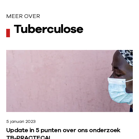
MEER OVER
M
Tuberculose
e
e
L
r
e
e
o
s
v
m
e
e
e
r
r
5 januari 2023
o
Update in 5 punten over ons onderzoek
v
TB-PRACTECAL