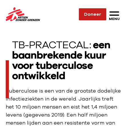
Sla navigatie over
Doneer
N
MENU
a
a
TB-PRACTECAL:
een
r
d
baanbrekende kuur
e
voor tuberculose
h
ontwikkeld
o
m
e
Tuberculose is een van de grootste dodelijke
p
infectieziekten in de wereld. Jaarlijks treft
a
het 10 miljoen mensen en eist het 1,4 miljoen
g
levens (gegevens 2019). Een half miljoen
e
mensen lijden aan een resistente vorm van