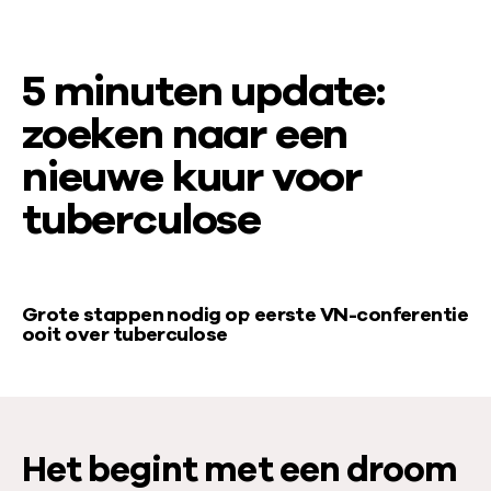
5 minuten update:
zoeken naar een
nieuwe kuur voor
tuberculose
V
Grote stappen nodig op eerste VN-conferentie
ooit over tuberculose
i
d
e
o
Het begint met een droom
a