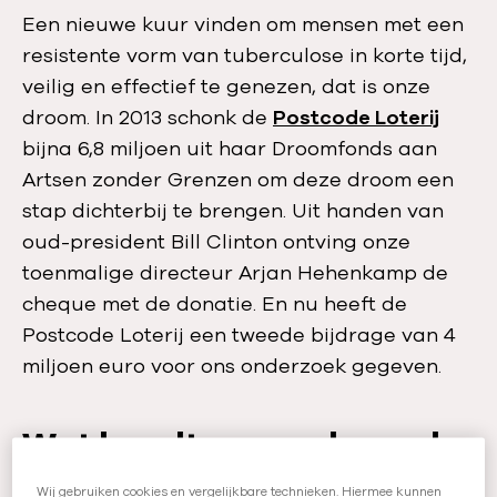
f
Een nieuwe kuur vinden om mensen met een
s
resistente vorm van tuberculose in korte tijd,
p
veilig en effectief te genezen, dat is onze
e
droom. In 2013 schonk de
Postcode Loterij
l
bijna 6,8 miljoen uit haar Droomfonds aan
e
Artsen zonder Grenzen om deze droom een
n
stap dichterbij te brengen. Uit handen van
:
oud-president Bill Clinton ontving onze
G
toenmalige directeur Arjan Hehenkamp de
r
cheque met de donatie. En nu heeft de
o
Postcode Loterij een tweede bijdrage van 4
t
miljoen euro voor ons onderzoek gegeven.
e
s
Wat houdt ons onderzoek
t
a
in?
Wij gebruiken cookies en vergelijkbare technieken. Hiermee kunnen