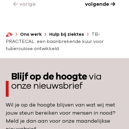
e
e
vorige
volgende
u
k
v
w
T
e
e
B
r
b
-
H
Ons werk
Hulp bij ziektes
TB-
s
e
o
PRACTECAL: een baanbrekende kuur voor
P
l
h
m
tuberculose ontwikkeld
R
a
a
e
A
a
n
C
n
d
Blijf op de hoogte
via
T
e
E
onze nieuwsbrief
l
C
i
A
n
Wil je op de hoogte blijven van wat wij met
L
g
jouw steun bereiken voor mensen in nood?
v
Meld je dan aan voor onze maandelijkse
o