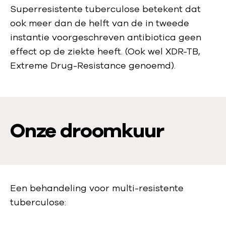
o
Superresistente tuberculose betekent dat
i
ook meer dan de helft van de in tweede
t
instantie voorgeschreven antibiotica geen
o
effect op de ziekte heeft. (Ook wel XDR-TB,
v
Extreme Drug-Resistance genoemd).
e
r
t
u
Onze droomkuur
b
e
r
c
u
Een behandeling voor multi-resistente
l
tuberculose:
o