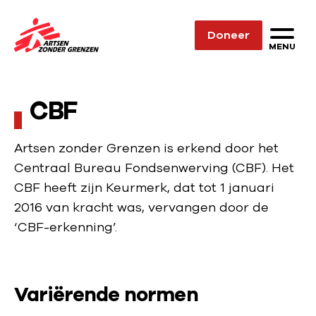
Sla navigatie over
Doneer
N
MENU
a
a
CBF
r
d
e
Artsen zonder Grenzen is erkend door het
h
Centraal Bureau Fondsenwerving (CBF). Het
o
CBF heeft zijn Keurmerk, dat tot 1 januari
m
2016 van kracht was, vervangen door de
e
‘CBF-erkenning’.
p
a
g
Variërende normen
e