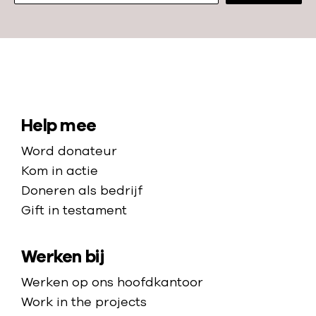
e
r
k
N
a
a
S
Help mee
r
i
Word donateur
d
t
Kom in actie
e
e
Doneren als bedrijf
h
Gift in testament
m
o
a
m
Werken bij
p
e
p
Werken op ons hoofdkantoor
a
Work in the projects