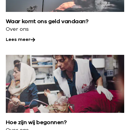
e
e
r
r
Waar komt ons geld vandaan?
o
Over ons
v
e
Lees meer
r
:
L
W
e
a
e
a
s
r
m
k
e
o
e
m
r
t
Hoe zijn wij begonnen?
o
o