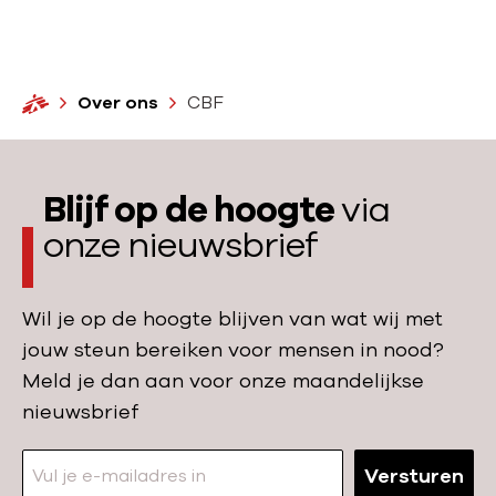
t
e
r
H
Over ons
CBF
n
o
a
m
t
e
Blijf op de hoogte
via
i
onze nieuwsbrief
o
n
a
Wil je op de hoogte blijven van wat wij met
a
jouw steun bereiken voor mensen in nood?
l
Meld je dan aan voor onze maandelijkse
n
nieuwsbrief
e
t
Versturen
w