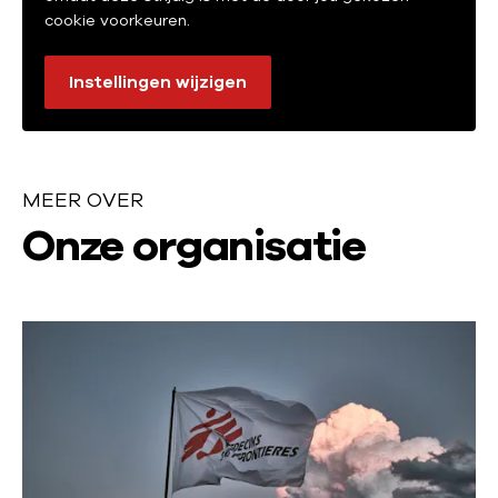
cookie voorkeuren.
Instellingen wijzigen
MEER OVER
M
Onze organisatie
e
e
L
r
e
e
o
s
v
m
e