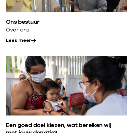
e
e
r
r
Ons bestuur
o
Over ons
v
e
Lees meer
r
:
L
O
e
n
e
s
s
b
m
e
e
s
e
t
r
u
Een goed doel kiezen, wat bereiken wij
o
u
met jouw donatie?