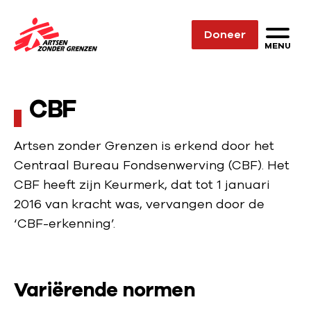
Sla navigatie over
Doneer
N
MENU
a
a
CBF
r
d
e
Artsen zonder Grenzen is erkend door het
h
Centraal Bureau Fondsenwerving (CBF). Het
o
CBF heeft zijn Keurmerk, dat tot 1 januari
m
2016 van kracht was, vervangen door de
e
‘CBF-erkenning’.
p
a
g
Variërende normen
e