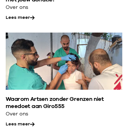
v
r
Over ons
e
Lees meer
r
:
E
L
e
e
n
e
g
s
o
m
e
e
d
e
d
r
o
Waarom Artsen zonder Grenzen niet
o
meedoet aan Giro555
e
v
Over ons
l
e
k
Lees meer
r