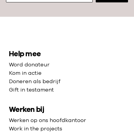
i
e
e
d
?
o
e
N
t
a
a
a
S
Help mee
a
r
i
n
Word donateur
d
t
G
Kom in actie
e
i
e
Doneren als bedrijf
h
r
Gift in testament
m
o
o
a
m
5
Werken bij
p
e
5
p
Werken op ons hoofdkantoor
5
a
Work in the projects