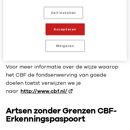
opzichte van het keurmerk. Daarom blijven
wij onze eigen norm wat betreft kosten en
Zelf instellen
bestedingen, die al strenger was dan die van
het Keurmerk, hanteren: maximaal 20
Accepteren
procent van de opbrengst van onze
fondsenwerving mag besteed worden aan de
Weigeren
verkrijging van die opbrengst.
Voor meer informatie over de wijze waarop
het CBF de fondsenwerving van goede
doelen toetst verwijzen we je
naar:
http://www.cbf.nl/
.
Artsen zonder Grenzen CBF-
Erkenningspaspoort