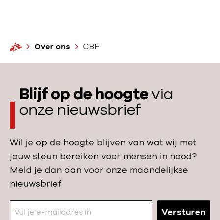
n
d
e
w
e
r
i
r
o
j
H
Over ons
CBF
G
n
m
o
r
s
m
e
e
e
t
Blijf op de hoogte
via
n
j
z
onze nieuwsbrief
o
e
u
n
w
Wil je op de hoogte blijven van wat wij met
n
d
jouw steun bereiken voor mensen in nood?
i
o
Meld je dan aan voor onze maandelijkse
e
n
nieuwsbrief
t
a
m
t
Versturen
e