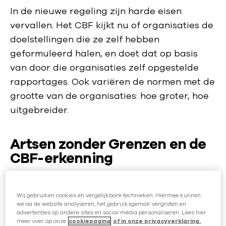
In de nieuwe regeling zijn harde eisen
vervallen. Het CBF kijkt nu of organisaties de
doelstellingen die ze zelf hebben
geformuleerd halen, en doet dat op basis
van door die organisaties zelf opgestelde
rapportages. Ook variëren de normen met de
grootte van de organisaties: hoe groter, hoe
uitgebreider.
Artsen zonder Grenzen en de
CBF-erkenning
Artsen zonder Grenzen heeft de CBF-
Wij gebruiken cookies en vergelijkbare technieken. Hiermee kunnen
erkenning, maar is kritisch over de grotere
we oa de website analyseren, het gebruiksgemak vergroten en
vrijblijvendheid van de erkenning ten
advertenties op andere sites en social media personaliseren. Lees hier
meer over op onze
cookiepagina
of in onze privacyverklaring.