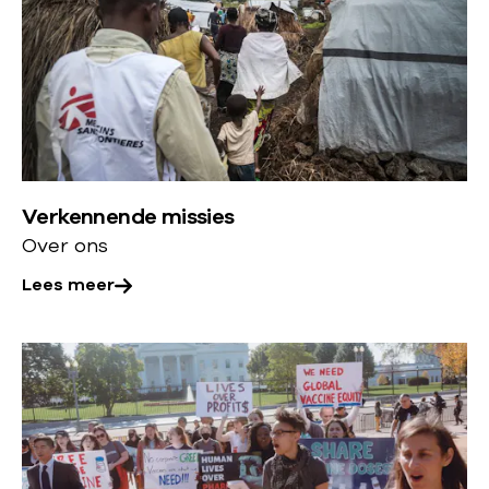
i
e
a
u
m
e
n
l
i
s
p
n
m
v
a
e
e
t
e
r
i
r
l
e
Verkennende missies
o
e
Over ons
v
n
e
Lees meer
e
r
n
:
L
m
V
e
e
e
e
t
r
s
d
k
m
e