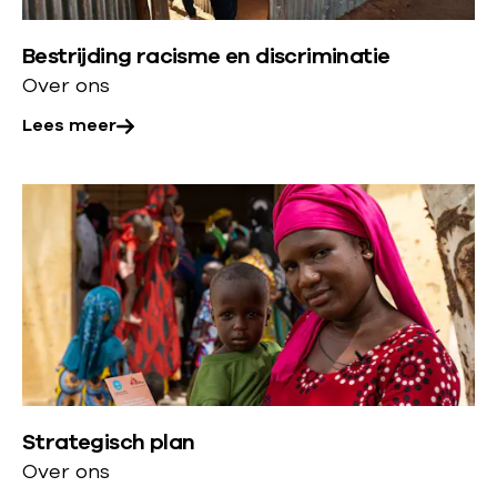
e
e
e
r
l
n
Bestrijding racisme en discriminatie
o
d
e
Over ons
v
i
n
e
Lees meer
n
k
r
g
l
:
m
L
a
B
a
e
c
e
k
e
h
s
e
s
t
t
n
m
e
r
e
n
i
e
o
j
r
n
d
Strategisch plan
o
a
i
Over ons
v
c