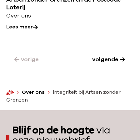
o
j
Loterij
v
d
Over ons
e
t
Lees meer
r
e
:
g
A
e
r
n
vorige
volgende
t
o
s
n
e
r
n
H
Over ons
Integriteit bij Artsen zonder
e
z
o
Grenzen
c
o
m
h
n
e
t
d
Blijf op de hoogte
via
e