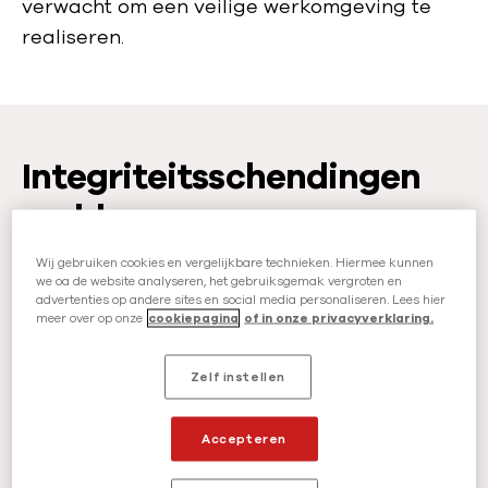
verwacht om een veilige werkomgeving te
realiseren.
Integriteitsschendingen
melden
Iedereen, dus ook wie niet voor AzG werkt,
Wij gebruiken cookies en vergelijkbare technieken. Hiermee kunnen
we oa de website analyseren, het gebruiksgemak vergroten en
kan een melding maken van een misstand die
advertenties op andere sites en social media personaliseren. Lees hier
meer over op onze
cookiepagina
of in onze privacyverklaring.
de integriteit van onze organisatie schendt.
Denk hierbij aan illegale activiteiten of
Zelf instellen
onethische praktijken. Daarnaast kan men
ook als klokkenluider een melding doen,
Accepteren
bijvoorbeeld waar het aanbesteding betreft,
product veiligheid, de volksgezondheid of