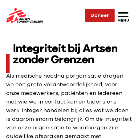
Sla navigatie over
Doneer
N
MENU
a
a
Integriteit bij Artsen
r
d
zonder Grenzen
e
h
Als medische noodhulporganisatie dragen
o
we een grote verantwoordelijkheid; voor
m
onze medewerkers, patiënten en iedereen
e
met wie we in contact komen tijdens ons
p
werk. Integer handelen bij alles wat we doen
a
is daarom enorm belangrijk. Om de integriteit
g
van onze organisatie te waarborgen zijn
e
duidelijke afspraken gemaakt met