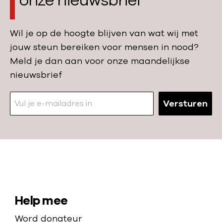
onze nieuwsbrief
r
G
r
Wil je op de hoogte blijven van wat wij met
e
jouw steun bereiken voor mensen in nood?
n
Meld je dan aan voor onze maandelijkse
z
nieuwsbrief
e
n
Versturen
e
n
d
e
P
N
o
a
s
a
S
Help mee
t
r
i
Word donateur