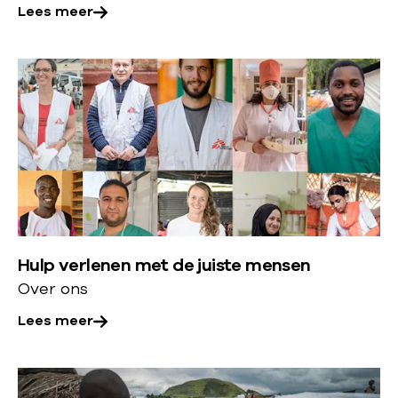
n
e
Lees meer
c
g
r
e
r
:
p
L
a
S
t
e
c
t
a
e
i
r
b
s
s
a
e
m
m
t
l
e
e
e
g
e
e
g
e
r
n
i
Hulp verlenen met de juiste mensen
d
o
d
s
Over ons
r
v
i
c
a
e
Lees meer
s
h
g
r
c
p
:
r
L
l
H