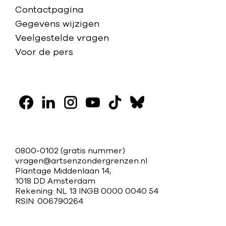
Contactpagina
Gegevens wijzigen
Veelgestelde vragen
Voor de pers
V
o
F
L
I
Y
T
B
l
a
i
n
o
i
l
g
c
n
s
u
k
u
C
0800-0102
(gratis nummer)
o
e
k
t
t
t
e
vragen@artsenzondergrenzen.nl
o
Plantage Middenlaan 14,
b
e
a
u
o
s
n
n
1018 DD Amsterdam
o
d
g
b
k
k
s
Rekening: NL 13 INGB 0000 0040 54
t
o
i
r
e
y
RSIN: 006790264
o
a
k
n
a