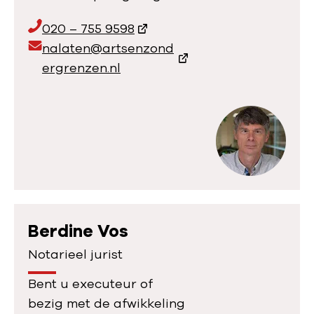
T
020 – 755 9598
e
E
nalaten@artsenzond
l
m
ergrenzen.nl
e
a
f
i
o
l
o
a
n
d
n
r
u
e
m
s
Berdine Vos
m
:
Notarieel jurist
e
Bent u executeur of
r
bezig met de afwikkeling
: