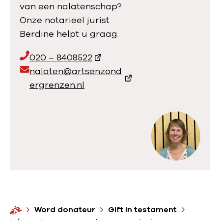
van een nalatenschap?
Onze notarieel jurist
Berdine helpt u graag.
T
020 – 8408522
e
E
nalaten@artsenzond
l
m
ergrenzen.nl
e
a
f
i
o
l
o
a
n
d
n
r
u
e
m
s
m
:
H
Word donateur
Gift in testament