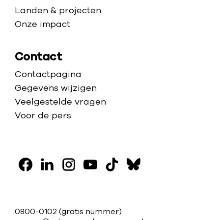
Landen & projecten
Onze impact
Contact
Contactpagina
Gegevens wijzigen
Veelgestelde vragen
Voor de pers
V
o
F
L
I
Y
T
B
l
a
i
n
o
i
l
g
c
n
s
u
k
u
C
0800-0102
(gratis nummer)
e
k
t
t
t
e