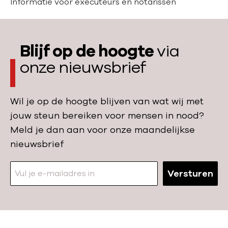
o
e
Informatie voor executeurs en notarissen
m
r
e
:
Blijf op de hoogte
via
onze nieuwsbrief
Wil je op de hoogte blijven van wat wij met
jouw steun bereiken voor mensen in nood?
Meld je dan aan voor onze maandelijkse
nieuwsbrief
Versturen