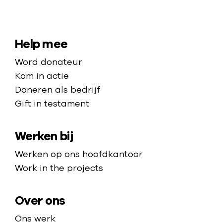
N
a
a
S
Help mee
r
i
Word donateur
d
t
Kom in actie
e
e
Doneren als bedrijf
h
Gift in testament
m
o
a
m
Werken bij
p
e
p
Werken op ons hoofdkantoor
a
Work in the projects
g
e
Over ons
Ons werk