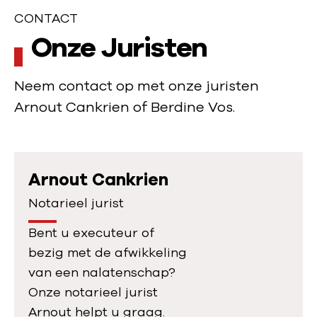
CONTACT
C
Onze Juristen
o
Neem contact op met onze juristen
n
Arnout Cankrien of Berdine Vos.
t
a
c
Arnout Cankrien
Notarieel jurist
t
Bent u executeur of
bezig met de afwikkeling
van een nalatenschap?
Onze notarieel jurist
Arnout helpt u graag.