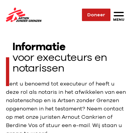
Sla navigatie over
Doneer
N
MENU
a
a
Informatie
r
d
voor executeurs en
e
notarissen
h
o
Bent u benoemd tot executeur of heeft u
m
deze rol als notaris in het afwikkelen van een
e
nalatenschap en is Artsen zonder Grenzen
p
opgenomen in het testament? Neem contact
a
op met onze juristen Arnout Cankrien of
g
Berdine Vos of stuur een e-mail. Wij staan u
e