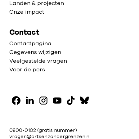
k
Landen & projecten
s
Onze impact
a
l
Contact
l
Contactpagina
e
Gegevens wijzigen
s
Veelgestelde vragen
Voor de pers
V
o
F
L
I
Y
T
B
l
a
i
n
o
i
l
g
c
n
s
u
k
u
C
0800-0102
(gratis nummer)
o
e
k
t
t
t
e
vragen@artsenzondergrenzen.nl