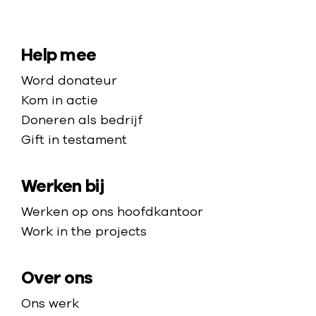
a
N
r
a
G
a
S
Help mee
a
r
i
Word donateur
z
d
t
Kom in actie
a
e
e
Doneren als bedrijf
:
h
Gift in testament
m
z
o
o
a
m
r
Werken bij
p
e
g
p
Werken op ons hoofdkantoor
o
a
Work in the projects
n
g
d
e
Over ons
a
n
Ons werk