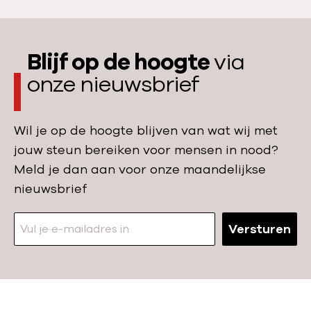
e
t
l
r
m
s
u
a
w
Blijf op de hoogte
via
g
s
a
onze nieuwsbrief
k
k
p
i
e
e
j
r
Wil je op de hoogte blijven van wat wij met
n
k
s
jouw steun bereiken voor mensen in nood?
i
e
Meld je dan aan voor onze maandelijkse
n
n
nieuwsbrief
G
-
a
W
z
Versturen
e
a
b
i
n