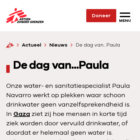
Sla navigatie over
Doneer
N
MENU
a
a
H
Actueel
Nieuws
De dag van...Paula
r
o
d
m
De dag van...Paula
e
e
h
o
Onze water- en sanitatiespecialist Paula
m
Navarro werkt op plekken waar schoon
e
drinkwater geen vanzelfsprekendheid is.
p
In
Gaza
ziet zij hoe mensen in korte tijd
a
ziek worden door vervuild drinkwater, of
g
doordat er helemaal geen water is.
e