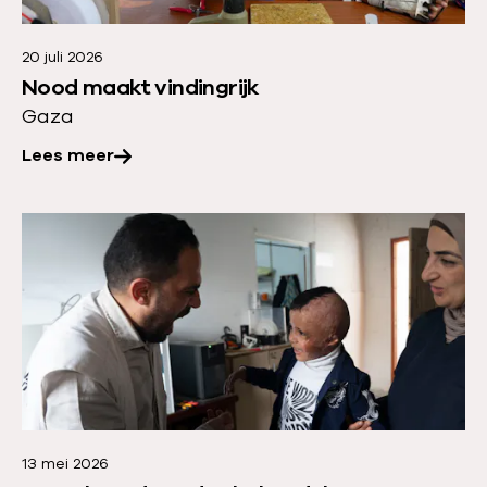
e
r
20 juli 2026
o
Nood maakt vindingrijk
v
Gaza
e
Lees meer
r
:
N
L
o
e
o
e
d
s
m
m
a
e
a
e
k
r
t
13 mei 2026
o