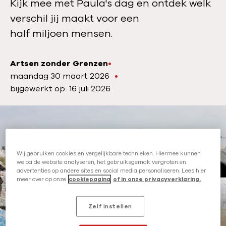
Kijk mee met Paula's dag en ontdek welk
verschil jij maakt voor een
half miljoen mensen.
Artsen zonder Grenzen
A
P
maandag 30 maart 2026
u
u
bijgewerkt op: 16 juli 2026
t
b
e
l
u
i
r
c
:
a
Wij gebruiken cookies en vergelijkbare technieken. Hiermee kunnen
we oa de website analyseren, het gebruiksgemak vergroten en
t
advertenties op andere sites en social media personaliseren. Lees hier
i
meer over op onze
cookiepagina
of in onze privacyverklaring.
e
d
Zelf instellen
a