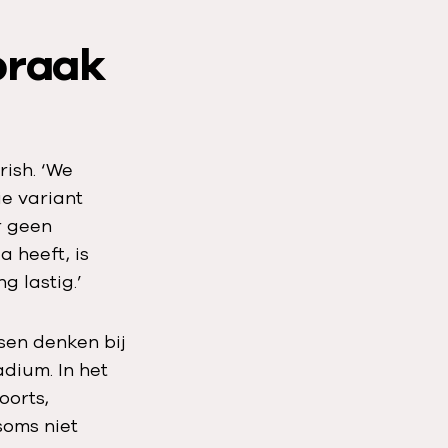
braak
rish. ‘We
e variant
r geen
 heeft, is
 lastig.’
nsen denken bij
dium. In het
oorts,
soms niet