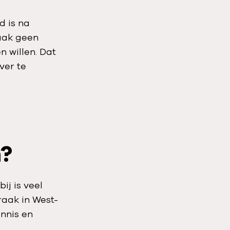
d is na
vaak geen
 willen. Dat
ver te
n?
ij is veel
raak in West-
ennis en