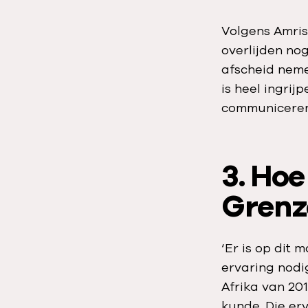
Volgens Amris
overlijden no
afscheid neme
is heel ingrij
communiceren
3. Hoe
Grenz
‘Er is op dit 
ervaring nodi
Afrika van 201
kunde. Die er