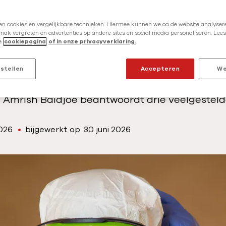
r
g
ratische Republiek Congo en Oeganda zijn h
en cookies en vergelijkbare technieken. Hiermee kunnen we oa de website analysere
e
ak vergroten en advertenties op andere sites en social media personaliseren. Lees
ffen door ebola. Het gaat om een zeldzame 
e
cookiepagina
of in onze privacyverklaring.
n
ar nog geen behandeling of goedgekeurd vacc
t
om is de situatie zo ongelooflijk zorgelijk? E
nstellen
Accepteren
We
e
r Grenzen bij uitbraken van ebola? Onze epi
s
 Amrish Baidjoe beantwoordt drie veelgesteld
i
t
2026
bijgewerkt op: 30 juni 2026
u
a
t
i
e
s