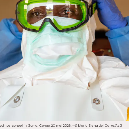
ch personeel in Goma, Congo. 20 mei 2026.
-
©
Maria Elena del Carre/AzG