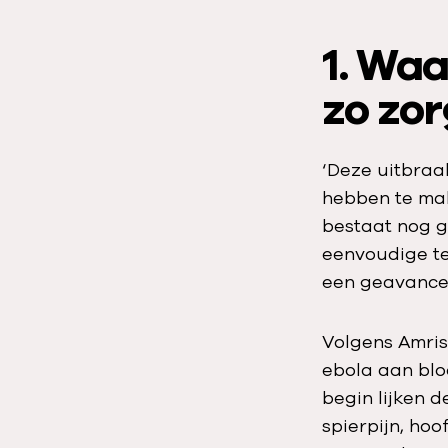
1. Wa
zo zor
‘Deze uitbraa
hebben te mak
bestaat nog g
eenvoudige te
een geavancee
Volgens Amrish
ebola aan blo
begin lijken d
spierpijn, ho