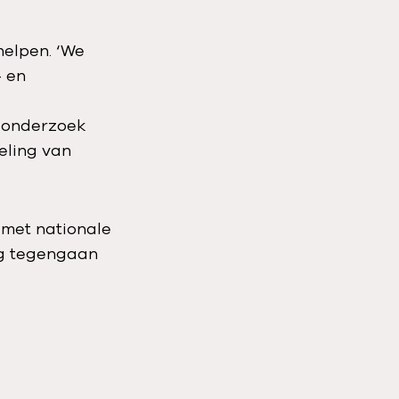
elpen. ‘We
- en
e onderzoek
eling van
 met nationale
ing tegengaan