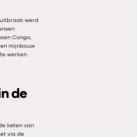
 uitbraak werd
mensen
ssen Congo,
 en mijnbouw
te werken.
in de
“de keten van
et via de