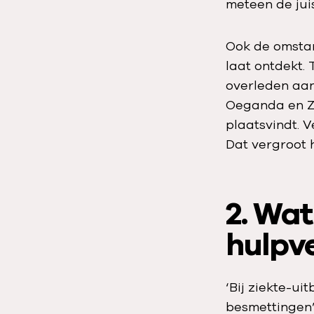
meteen de jui
Ook de omstan
laat ontdekt.
overleden aan
Oeganda en Zu
plaatsvindt. 
Dat vergroot h
2. Wat
hulpve
‘Bij ziekte-u
besmettingen” 