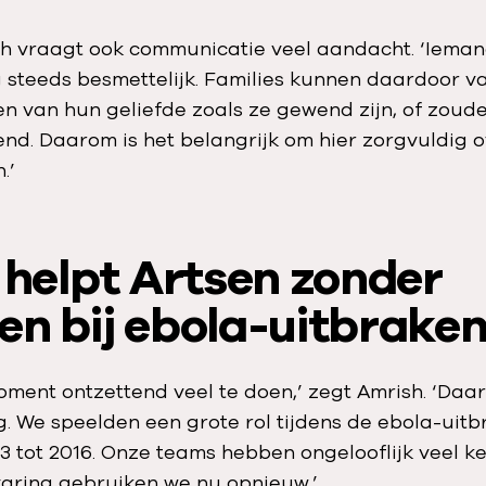
h vraagt ook communicatie veel aandacht. ‘Ieman
g steeds besmettelijk. Families kunnen daardoor 
n van hun geliefde zoals ze gewend zijn, of zouden
pend. Daarom is het belangrijk om hier zorgvuldig o
.’
 helpt Artsen zonder
en bij ebola-uitbrake
moment ontzettend veel te doen,’ zegt Amrish. ‘Daarb
g. We speelden een grote rol tijdens de ebola-uitb
3 tot 2016. Onze teams hebben ongelooflijk veel k
varing gebruiken we nu opnieuw.’