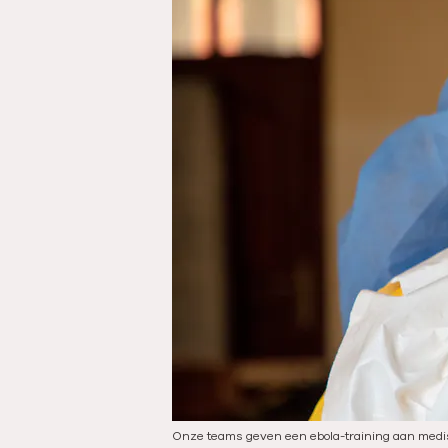
i
e
d
a
t
u
m
:
Onze teams geven een ebola-training aan medis