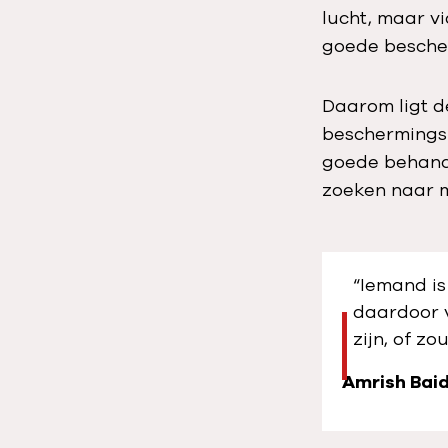
lucht, maar v
goede bescher
Daarom ligt de
beschermingsm
goede behande
zoeken naar m
“Iemand is
daardoor 
zijn, of zo
Amrish Bai