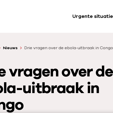
Urgente situatie
S
u
b
n
Nieuws
Drie vragen over de ebola-uitbraak in Congo
a
v
e vragen over de
i
g
a
la-uitbraak in
t
i
ngo
e
U