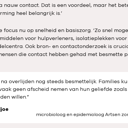
ia nauw contact. Dat is een voordeel, maar het bet
ming heel belangrijk is.’
 focus nu op snelheid en basiszorg. ‘Zo snel mogel
iddelen voor hulpverleners, isolatieplekken voor
lcentra. Ook bron- en contactonderzoek is cruciaa
ensen die contact hebben gehad met besmette pa
 na overlijden nog steeds besmettelijk. Families k
vaak geen afscheid nemen van hun geliefde zoal
uden willen.”
djoe
microbioloog en epidemioloog Artsen z