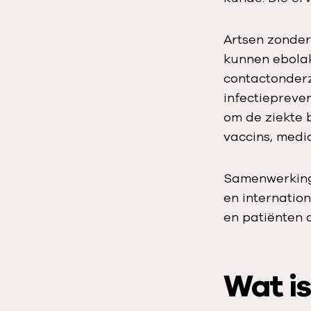
Artsen zonder
kunnen ebolak
contactonderz
infectiepreve
om de ziekte 
vaccins, medic
Samenwerking 
en internatio
en patiënten 
Wat is