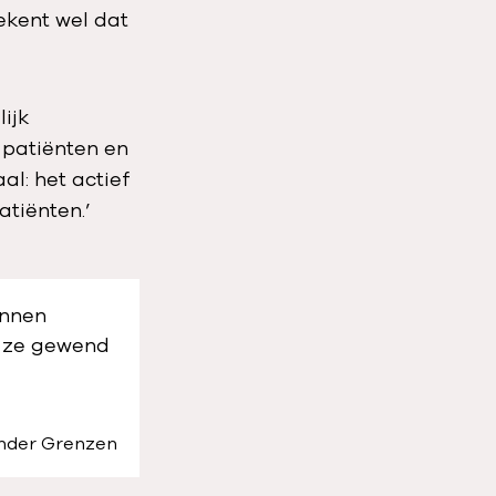
ekent wel dat
ijk
 patiënten en
l: het actief
tiënten.’
unnen
s ze gewend
onder Grenzen