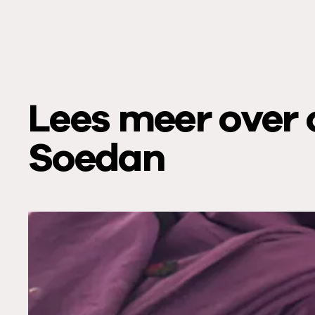
Lees meer over 
Soedan
L
e
e
s
m