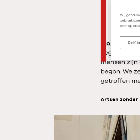
bes
Wij gebruik
gebruiksgem
over op onz
Soedan
is g
Zelf i
Tegelijkertij
mensen zijn 
begon. We ze
getroffen me
Artsen zonder
A
u
t
e
u