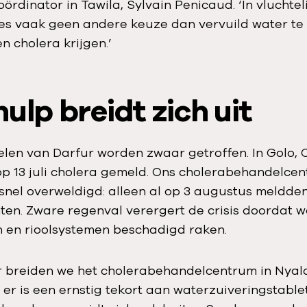
oördinator in Tawila, Sylvain Penicaud. ‘In vluch
es vaak geen andere keuze dan vervuild water te 
n cholera krijgen.’
ulp breidt zich uit
len van Darfur worden zwaar getroffen. In Golo, 
op 13 juli cholera gemeld. Ons cholerabehandelce
nel overweldigd: alleen al op 3 augustus meldden
ten. Zware regenval verergert de crisis doordat 
n en rioolsystemen beschadigd raken.
r breiden we het cholerabehandelcentrum in Nyala 
er is een ernstig tekort aan waterzuiveringstable