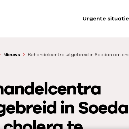
Urgente situatie
S
u
b
n
Nieuws
Behandelcentra uitgebreid in Soedan om cho
a
v
i
handelcentra
g
a
t
gebreid in Soed
i
e
cholera te
U