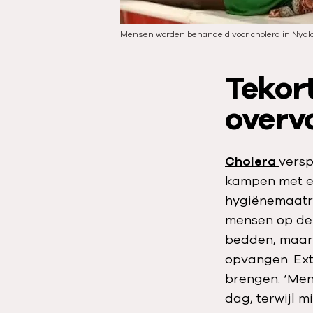
Mensen worden behandeld voor cholera in Nyala
Tekor
overvo
Cholera
versp
kampen met er
hygiënemaatre
mensen op de 
bedden, maar 
opvangen. Ext
brengen. ‘Men
dag, terwijl m