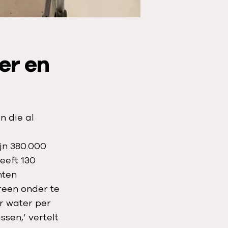
er en
n die al
jn 380.000
eeft 130
nten
reen onder te
r water per
ssen,’ vertelt