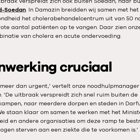
itbraak verspreidt zich ook buiten Soedan, naar 
d-Soedan
. In Damazin breidden wij samen met het 
ndheid het cholerabehandelcentrum uit van 50 n
ote aantal patiënten op te vangen. Daar zien onz
binatie van cholera en acute ondervoeding.
werking cruciaal
is meer dan urgent,’ vertelt onze noodhulpmanage
 ‘De uitbraak verspreidt zich snel ruim buiten de
kampen, naar meerdere dorpen en steden in Darf
We staan klaar om samen te werken met het Minist
id en andere organisaties om deze ramp te bestr
ogen sterven aan een ziekte die te voorkomen is.’