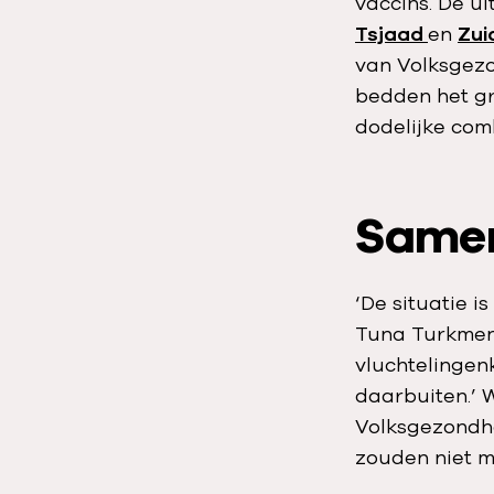
vaccins. De u
Tsjaad
en
Zui
van Volksgezo
bedden het gr
dodelijke com
Samen
‘De situatie 
Tuna Turkmen.
vluchtelingen
daarbuiten.’ 
Volksgezondhe
zouden niet m