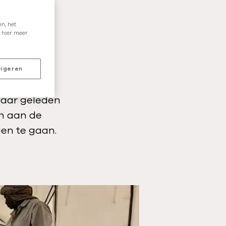
a
t
n, het
k
 hier meer
a
n
en.
igeren
j
100.000
i
jaar geleden
j
en aan de
d
en te gaan.
o
e
n
?