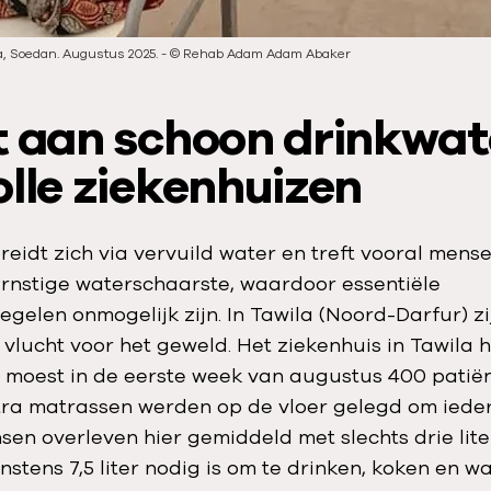
, Soedan. Augustus 2025.
-
©
Rehab Adam Adam Abaker
t aan schoon drinkwat
lle ziekenhuizen
reidt zich via vervuild water en treft vooral mense
nstige waterschaarste, waardoor essentiële
gelen onmogelijk zijn. In Tawila (Noord-Darfur) zi
vlucht voor het geweld. Het ziekenhuis in Tawila h
moest in de eerste week van augustus 400 patië
ra matrassen werden op de vloer gelegd om iede
sen overleven hier gemiddeld met slechts drie lite
instens 7,5 liter nodig is om te drinken, koken en wa