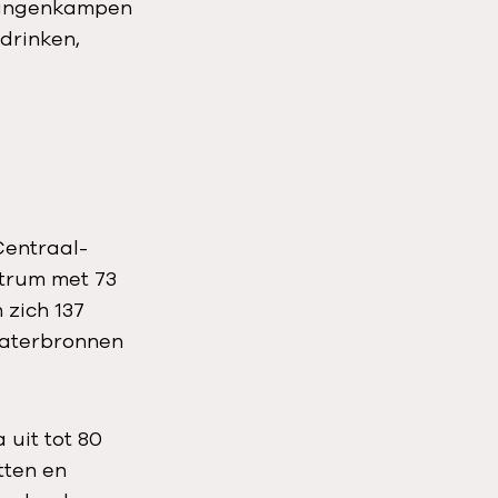
telingenkampen
drinken,
Centraal-
ntrum met 73
 zich 137
waterbronnen
uit tot 80
tten en