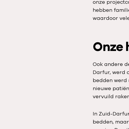
onze projectc
hebben famili
waardoor vele
Onze h
Ook andere de
Darfur, werd 
bedden werd s
nieuwe patiën
vervuild rake
In Zuid-Darfu
bedden, maar 