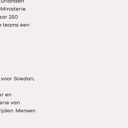
buurlanden
Ministerie
aar 250
e teams een
r voor Soedan,
ur en
erie van
ijden. Mensen