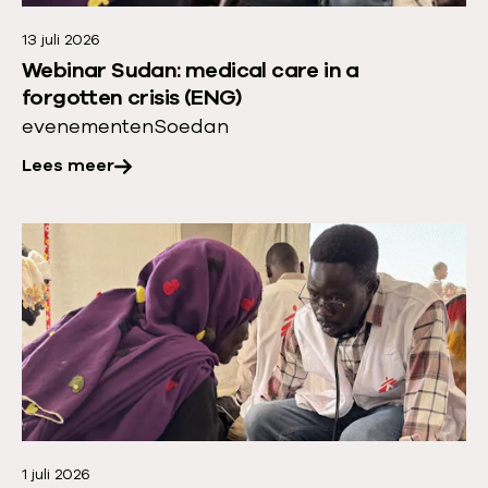
r
13 juli 2026
o
Webinar Sudan: medical care in a
v
forgotten crisis (ENG)
e
evenementen
Soedan
r
Lees meer
:
W
e
L
b
e
i
e
n
s
a
m
r
e
S
e
u
r
d
1 juli 2026
o