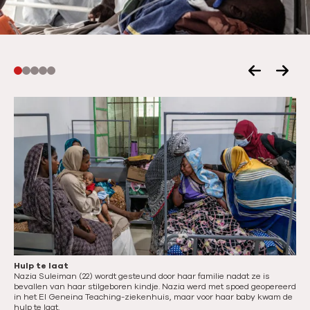
V
V
o
o
r
l
i
g
g
e
e
n
s
d
l
e
i
s
d
l
Hulp te laat
Eve
e
i
Nazia Suleiman (22) wordt gesteund door haar familie nadat ze is
Op 
bevallen van haar stilgeboren kindje. Nazia werd met spoed geopereerd
kin
d
in het El Geneina Teaching-ziekenhuis, maar voor haar baby kwam de
weg
hulp te laat.
ste