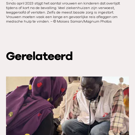
e
Sinds april 2023 stijgt het aantal vrouwen en kinderen dat overlijdt
ver
tijdens of kort na de bevalling. Veel ziekenhuizen zijn verwoest,
Sa
leeggeroofd of verlaten. Zelfs de meest basale zorg is ingestort.
Vrouwen moeten vaak een lange en gevaarlijke reis afleggen om
medische hulp te vinden.
–
©
Moises Saman/Magnum Photos
Gerelateerd
L
e
e
s
m
e
e