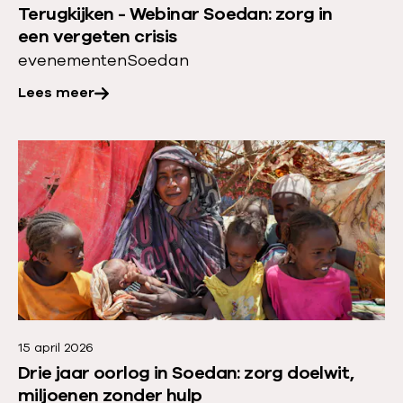
Terugkijken - Webinar Soedan: zorg in
a
v
een vergeten crisis
n
e
evenementen
Soedan
:
r
m
Lees meer
:
e
T
d
e
L
i
r
e
c
u
e
a
g
s
l
k
m
c
i
e
a
j
e
r
k
r
e
e
15 april 2026
o
i
Drie jaar oorlog in Soedan: zorg doelwit,
n
v
n
miljoenen zonder hulp
-