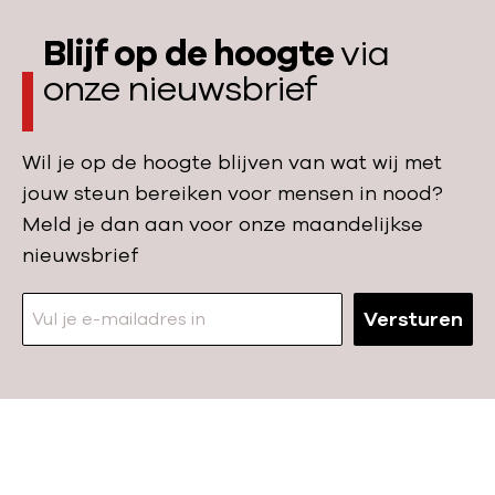
e
l
n
c
l
i
Blijf op de hoogte
via
n
r
w
g
onze nieuwsbrief
o
i
i
e
o
s
t
p
d
i
,
Wil je op de hoogte blijven van wat wij met
l
g
s
m
jouw steun bereiken voor mensen in nood?
e
e
i
Meld je dan aan voor onze maandelijkse
k
v
l
nieuwsbrief
v
a
j
o
l
o
o
Versturen
o
e
r
p
n
v
d
e
r
e
n
o
k
z
N
u
r