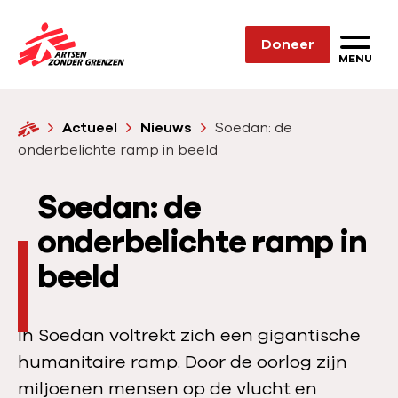
Sla navigatie over
Doneer
N
MENU
a
a
H
Actueel
Nieuws
Soedan: de
r
o
onderbelichte ramp in beeld
d
m
e
e
Soedan: de
h
o
onderbelichte ramp in
m
beeld
e
p
a
In Soedan voltrekt zich een gigantische
g
humanitaire ramp. Door de oorlog zijn
e
miljoenen mensen op de vlucht en