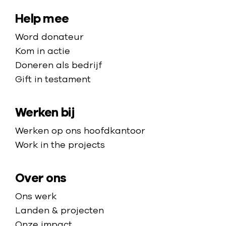
o
a
w
a
n
a
S
Help mee
e
a
d
r
i
n
Word donateur
m
e
d
e
t
Kom in actie
a
r
e
n
e
Doneren als bedrijf
f
h
h
m
Gift in testament
d
m
u
o
e
e
a
l
m
i
l
Werken bij
p
p
e
s
i
p
Werken op ons hoofdkantoor
j
n
a
Work in the projects
e
g
g
s
i
e
i
Over ons
n
n
Z
Ons werk
D
u
Landen & projecten
a
i
Onze impact