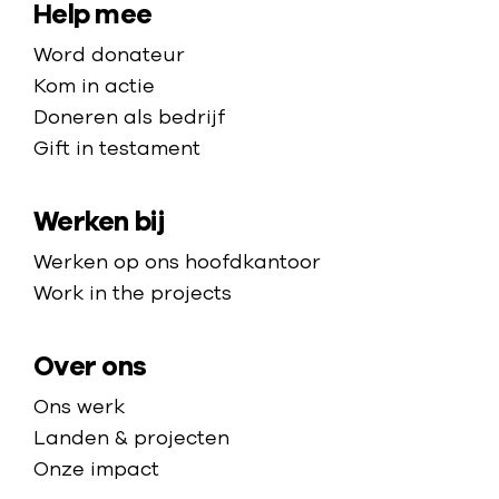
a
S
Help mee
,
r
i
N
Word donateur
d
t
i
Kom in actie
e
g
e
Doneren als bedrijf
h
e
Gift in testament
m
o
r
a
m
i
Werken bij
p
e
a
p
Werken op ons hoofdkantoor
a
Work in the projects
g
e
Over ons
Ons werk
Landen & projecten
Onze impact