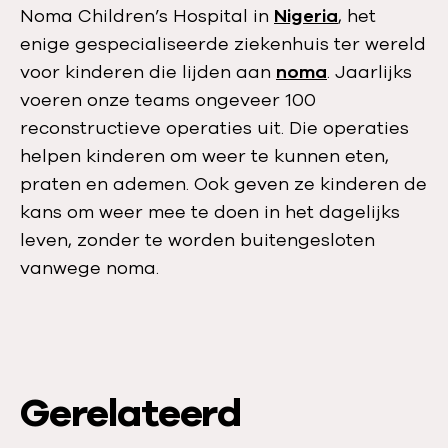
Noma Children’s Hospital in
Nigeria
, het
E
enige gespecialiseerde ziekenhuis ter wereld
e
voor kinderen die lijden aan
noma
. Jaarlijks
n
voeren onze teams ongeveer 100
d
reconstructieve operaties uit. Die operaties
a
helpen kinderen om weer te kunnen eten,
g
praten en ademen. Ook geven ze kinderen de
m
kans om weer mee te doen in het dagelijks
e
leven, zonder te worden buitengesloten
t
vanwege noma.
c
o
l
l
e
Gerelateerd
g
a