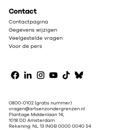
Contact
Contactpagina
Gegevens wijzigen
Veelgestelde vragen
Voor de pers
V
o
F
L
I
Y
T
B
l
a
i
n
o
i
l
g
c
n
s
u
k
u
C
0800-0102
(gratis nummer)
o
e
k
t
t
t
e
vragen@artsenzondergrenzen.nl
o
Plantage Middenlaan 14,
b
e
a
u
o
s
n
n
1018 DD Amsterdam
o
d
g
b
k
k
s
Rekening: NL 13 INGB 0000 0040 54