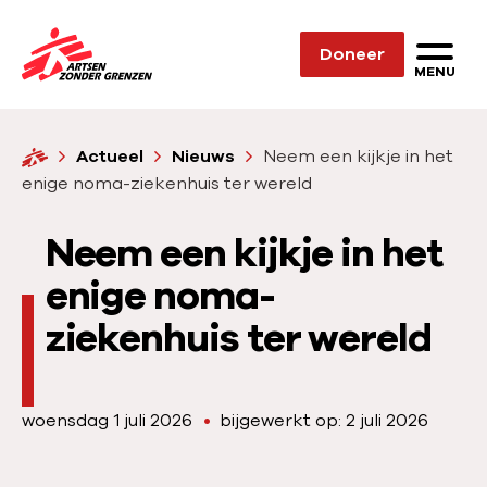
Sla navigatie over
Doneer
N
MENU
a
a
H
Actueel
Nieuws
Neem een kijkje in het
r
o
enige noma-ziekenhuis ter wereld
d
m
e
e
Neem een kijkje in het
h
o
enige noma-
m
ziekenhuis ter wereld
e
p
a
P
woensdag 1 juli 2026
bijgewerkt op: 2 juli 2026
g
u
e
b