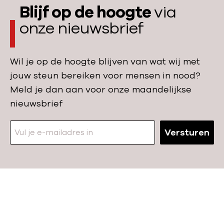
Blijf op de hoogte
via
i
t
l
i
onze nieuwsbrief
d
s
r
n
Wil je op de hoogte blijven van wat wij met
e
o
jouw steun bereiken voor mensen in nood?
n
m
Meld je dan aan voor onze maandelijkse
’
a
nieuwsbrief
s
?
H
Versturen
o
s
p
i
t
N
a
a
l